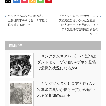
キングダムネタバレ586話:3｜
ブラッククローバー考察｜エル
王賁は関常を助ける！！雷獄に
フ族滅亡に追いやった光魔法！
再び捕まるか！？
犯人はテティア兄かパトリ少
年？光魔法の攻略法はあるの
か！？
関連記事
【キングダムネタバレ】571話:3は
ダントよりロゾが強い♦ブネン登場
で危機的状況になるか♣
【キングダム考察】尭雲の勘♠六大
将軍級の臭いが信と王賁から♦討た
れる藺相如の武か♣