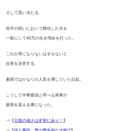
そして思い当たる。
長平の戦いにおいて降伏した兵を
一夜にして40万の生き埋めを行った。
これが罪にならないはずもないと
自害を決意する。
秦国ではかなりの人気を博していた白起。
こうして中華最強と呼べる将軍が
最期を迎える事になった。
⇒【
王翦の強さは史実にあり！
】
⇒【
信と蒙恬、楚の歴史的な大敗!?
】