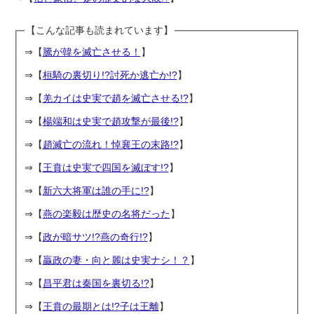
【こんな記事も読まれています】
⇒【
騰が韓を滅亡させる！
】
⇒【
桓騎の裏切り!?討死か逃亡か!?
】
⇒【
羌カイは史実で趙を滅亡させる!?
】
⇒【
楊端和は史実で趙攻撃が最後!?
】
⇒【
趙滅亡の流れ！悼襄王の末路!?
】
⇒【
王賁は史実で四国を滅ぼす!?
】
⇒【
新六大将軍は誰の手に!?
】
⇒【
燕の楽毅は歴史の名将だった
】
⇒【
政が暗サツ!?燕の奇行!?
】
⇒【
贏政の妻・向と麗は史実ナシ！？
】
⇒【
昌平君は秦国を裏切る!?
】
⇒【
王賁の最期とは!?子は王離
】