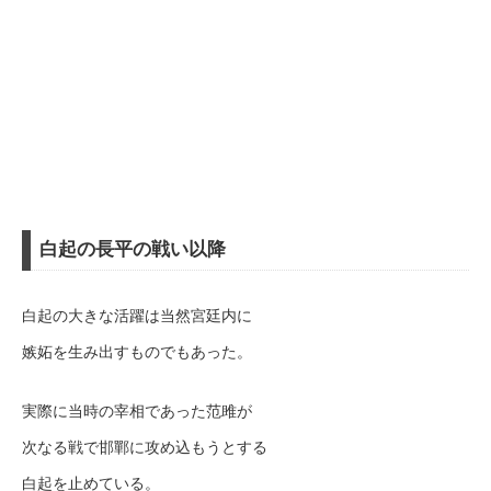
白起の長平の戦い以降
白起の大きな活躍は当然宮廷内に
嫉妬を生み出すものでもあった。
実際に当時の宰相であった范雎が
次なる戦で邯鄲に攻め込もうとする
白起を止めている。