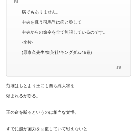
病でもありません。
中央を嫌う司馬尚は病と称して
中央からの命令を全て無視しているのです。
-李牧-
(原泰久先生/集英社/キングダム46巻)
范雎はもとより王にも自ら総大将を
頼まれるが断る。
王の命を断るというのは相当な覚悟。
すでに趙が国力を回復していて戦えないと