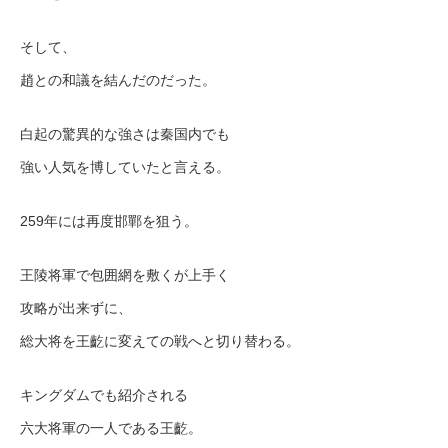
そして、
趙との和議を結んだのだった。
白起の驚異的な強さは秦国内でも
強い人気を博していたと言える。
259年には再度邯鄲を狙う。
王陵将軍で包囲網を敷くが上手く
攻略が出来ずに、
総大将を王齕に変えての戦へと切り替わる。
キングダムでも紹介される
六大将軍の一人である王齕。