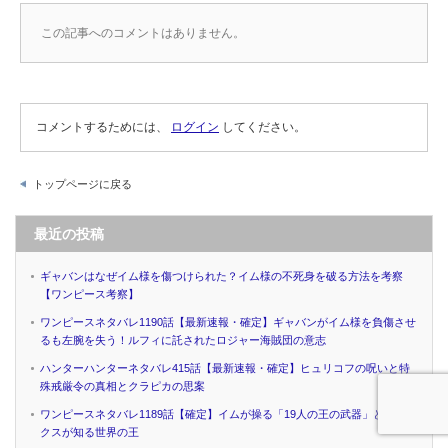
この記事へのコメントはありません。
コメントするためには、
ログイン
してください。
トップページに戻る
最近の投稿
ギャバンはなぜイム様を傷つけられた？イム様の不死身を破る方法を考察
【ワンピース考察】
ワンピースネタバレ1190話【最新速報・確定】ギャバンがイム様を負傷させ
るも左腕を失う！ルフィに託されたロジャー海賊団の意志
ハンターハンターネタバレ415話【最新速報・確定】ヒュリコフの呪いと特
殊戒厳令の真相とクラピカの思案
ワンピースネタバレ1189話【確定】イムが操る「19人の王の武器」とシャン
クスが知る世界の王