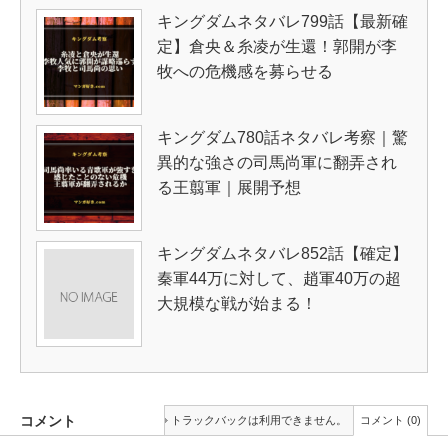
キングダムネタバレ799話【最新確
定】倉央＆糸凌が生還！郭開が李
牧への危機感を募らせる
キングダム780話ネタバレ考察｜驚
異的な強さの司馬尚軍に翻弄され
る王翦軍｜展開予想
キングダムネタバレ852話【確定】
秦軍44万に対して、趙軍40万の超
大規模な戦が始まる！
コメント
トラックバックは利用できません。
コメント (0)