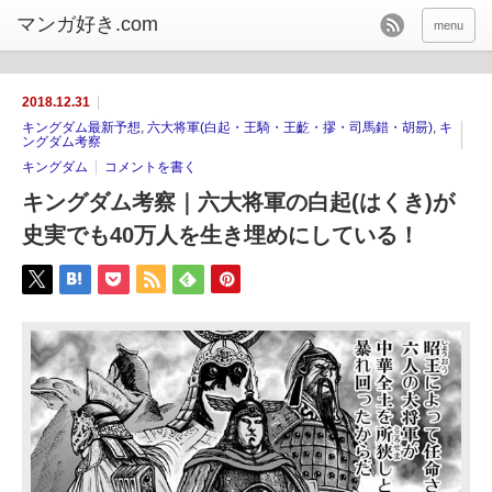
menu
2018.12.31
キングダム最新予想
,
六大将軍(白起・王騎・王齕・摎・司馬錯・胡昜)
,
キ
ングダム考察
キングダム
コメントを書く
キングダム考察｜六大将軍の白起(はくき)が
史実でも40万人を生き埋めにしている！