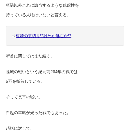
桓騎以外これに該当するような残虐性を
持っている人物はいないと言える。
⇒
桓騎の裏切り!?討死か逃亡か!?
斬首に関してはまだ続く。
陘城の戦いという紀元前264年の戦では
5万を斬首している。
そして長平の戦い。
白起の軍略が光った戦でもあった。
趙括に対して、