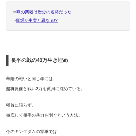
⇒
燕の楽毅は歴史の名将だった
⇒
龐煖が史実と異なる!?
長平の戦の40万生き埋め
華陽の戦いと同じ年には、
趙将賈偃と戦い2万を黄河に沈めている。
斬首に限らず、
徹底して相手の兵力を削ぐという方法。
今のキングダムの将軍では