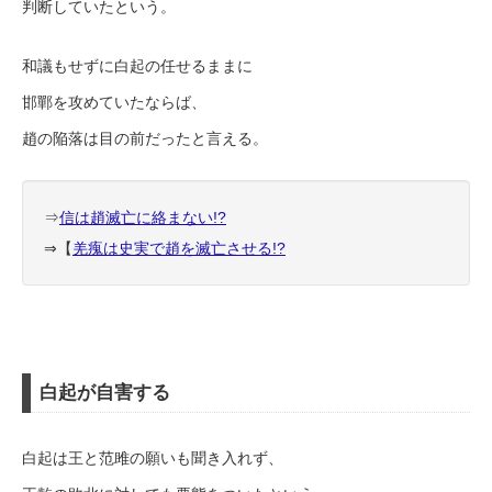
判断していたという。
和議もせずに白起の任せるままに
邯鄲を攻めていたならば、
趙の陥落は目の前だったと言える。
⇒
信は趙滅亡に絡まない!?
⇒【
羌瘣は史実で趙を滅亡させる!?
白起が自害する
白起は王と范雎の願いも聞き入れず、