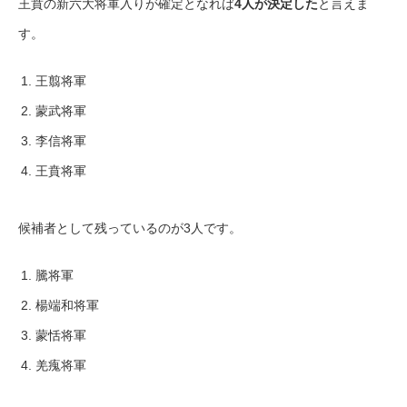
王賁の新六大将軍入りが確定となれば
4人が決定した
と言えま
す。
王翦将軍
蒙武将軍
李信将軍
王賁将軍
候補者として残っているのが3人です。
騰将軍
楊端和将軍
蒙恬将軍
羌瘣将軍