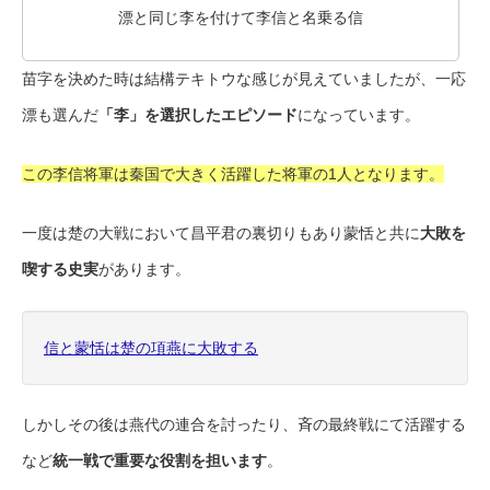
漂と同じ李を付けて李信と名乗る信
苗字を決めた時は結構テキトウな感じが見えていましたが、一応
漂も選んだ
「李」を選択したエピソード
になっています。
この李信将軍は秦国で大きく活躍した将軍の1人となります。
一度は楚の大戦において昌平君の裏切りもあり蒙恬と共に
大敗を
喫する史実
があります。
信と蒙恬は楚の項燕に大敗する
しかしその後は燕代の連合を討ったり、斉の最終戦にて活躍する
など
統一戦で重要な役割を担います
。