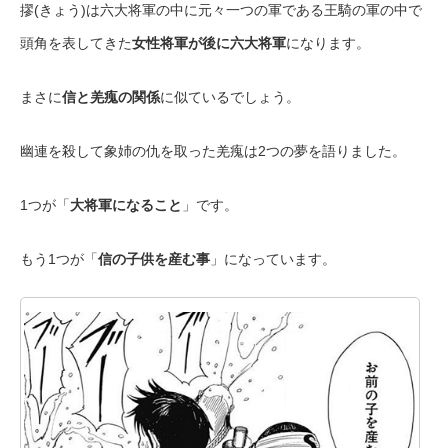
摎(きょう)は六大将軍の中に元々一つの軍である王騎の軍の中で
頭角を表してきた
女性将軍が後に六大将軍
になります。
まさに
信と羌瘣の関係
に似ているでしょう。
幽連を殺して象姉の仇を取った羌瘣は2つの夢を語りました。
1つが「
大将軍になること
」です。
もう1つが「
信の子供を産む事
」になっています。