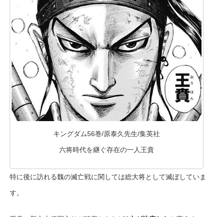
キングダム56巻/原泰久先生/集英社
六将時代を継ぐ存在の一人王賁
特に後に訪れる魏の滅亡戦に関しては総大将として滅ぼしていま
す。