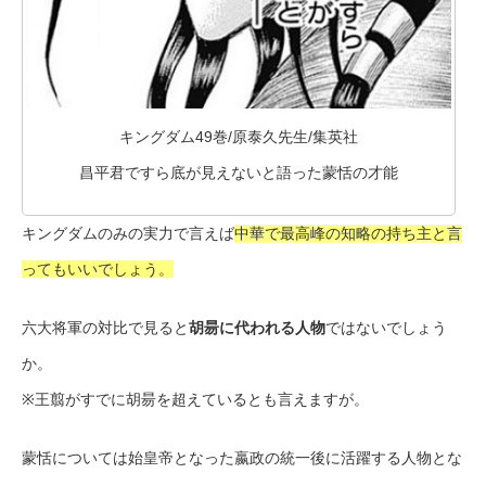
キングダム49巻/原泰久先生/集英社
昌平君ですら底が見えないと語った蒙恬の才能
キングダムのみの実力で言えば
中華で最高峰の知略の持ち主と言
ってもいいでしょう。
六大将軍の対比で見ると
胡昜に代われる人物
ではないでしょう
か。
※王翦がすでに胡昜を超えているとも言えますが。
蒙恬については始皇帝となった嬴政の統一後に活躍する人物とな