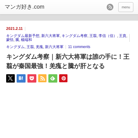
menu
2021.2.11
キングダム最新予想
,
新六大将軍
,
キングダム考察
,
王翦
,
李信（信）
,
王賁
,
蒙恬
,
騰
,
楊端和
キングダム
,
王翦
,
羌瘣
,
新六大将軍
11 comments
キングダム考察｜新六大将軍は誰の手に！王
翦が秦国最強！羌瘣と騰が肝となる