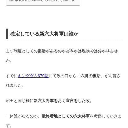
確定している新六大将軍は誰か
まず制度としての
復活があるのかどうかは現状では分かりませ
ん
。
すでに
キングダム670話
にて政の口から「
六将の復活
」が明言さ
れました。
昭王と同じ様に
新六大将軍をおく宣言をした
政。
一体誰がなるのか、
最終着地としての六大将軍
を考察していきま
す。