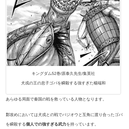
キングダム52巻/原泰久先生/集英社
犬戎の王の息子ゴバを瞬殺する強すぎた楊端和
あらゆる局面で秦国の戦を救っている人物となります。
鄴攻めにおいては犬戎との戦でバジオウと互角に渡り合ったゴバ
を瞬殺する
個人での強すぎる武力
を持っています。