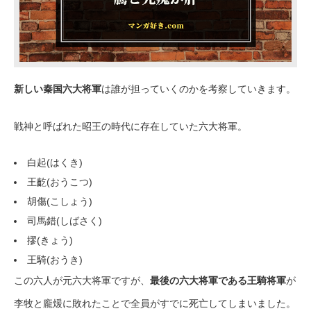
新しい秦国六大将軍
は誰が担っていくのかを考察していきます。
戦神と呼ばれた昭王の時代に存在していた六大将軍。
白起(はくき)
王齕(おうこつ)
胡傷(こしょう)
司馬錯(しばさく)
摎(きょう)
王騎(おうき)
この六人が元六大将軍ですが、
最後の六大将軍である王騎将軍
が
李牧と龐煖に敗れたことで全員がすでに死亡してしまいました。