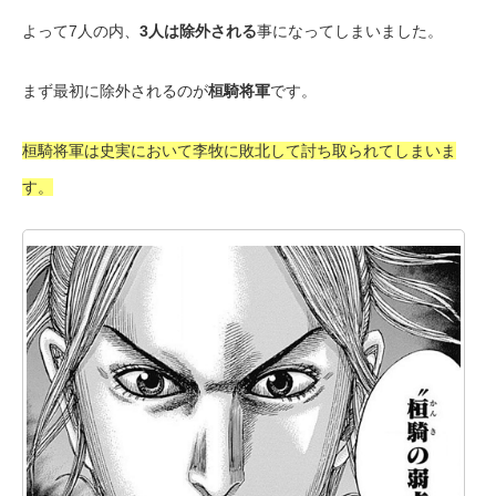
よって7人の内、
3人は除外される
事になってしまいました。
まず最初に除外されるのが
桓騎将軍
です。
桓騎将軍は史実において李牧に敗北して討ち取られてしまいま
す。