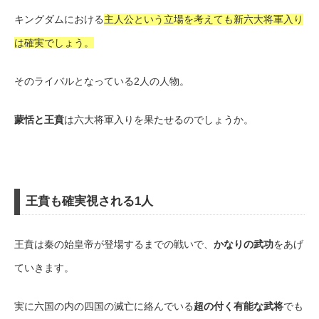
キングダムにおける
主人公という立場を考えても新六大将軍入り
は確実でしょう。
そのライバルとなっている2人の人物。
蒙恬と王賁
は六大将軍入りを果たせるのでしょうか。
王賁も確実視される1人
王賁は秦の始皇帝が登場するまでの戦いで、
かなりの武功
をあげ
ていきます。
実に六国の内の四国の滅亡に絡んでいる
超の付く有能な武将
でも