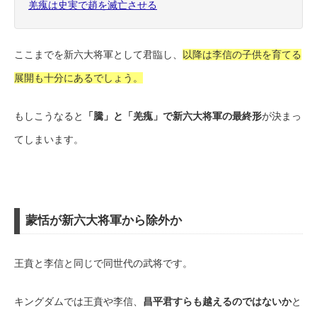
羌瘣は史実で趙を滅亡させる
ここまでを新六大将軍として君臨し、
以降は李信の子供を育てる
展開も十分にあるでしょう。
もしこうなると
「騰」と「羌瘣」で新六大将軍の最終形
が決まっ
てしまいます。
蒙恬が新六大将軍から除外か
王賁と李信と同じで同世代の武将です。
キングダムでは王賁や李信、
昌平君すらも越えるのではないか
と