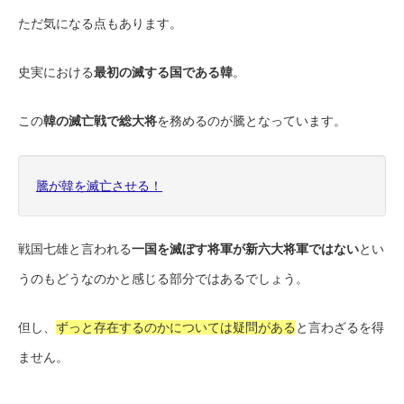
ただ気になる点もあります。
史実における
最初の滅する国である韓
。
この
韓の滅亡戦で総大将
を務めるのが騰となっています。
騰が韓を滅亡させる！
戦国七雄と言われる
一国を滅ぼす将軍が新六大将軍ではない
とい
うのもどうなのかと感じる部分ではあるでしょう。
但し、
ずっと存在するのかについては疑問がある
と言わざるを得
ません。