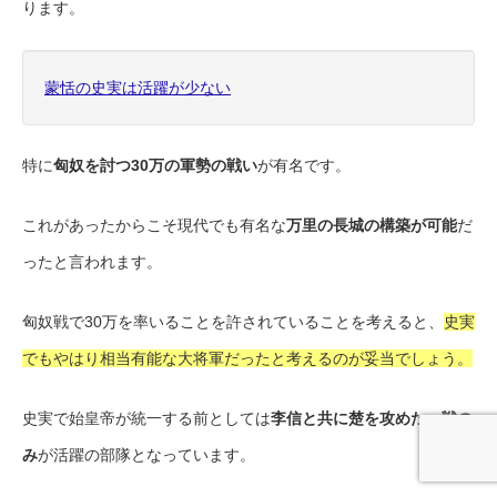
ります。
蒙恬の史実は活躍が少ない
特に
匈奴を討つ30万の軍勢の戦い
が有名です。
これがあったからこそ現代でも有名な
万里の長城の構築が可能
だ
ったと言われます。
匈奴戦で30万を率いることを許されていることを考えると、
史実
でもやはり相当有能な大将軍だったと考えるのが妥当でしょう。
史実で始皇帝が統一する前としては
李信と共に楚を攻めた一戦の
み
が活躍の部隊となっています。