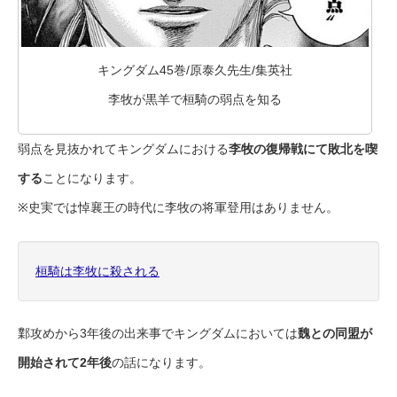
キングダム45巻/原泰久先生/集英社
李牧が黒羊で桓騎の弱点を知る
弱点を見抜かれてキングダムにおける
李牧の復帰戦にて敗北を喫
する
ことになります。
※史実では悼襄王の時代に李牧の将軍登用はありません。
桓騎は李牧に殺される
鄴攻めから3年後の出来事でキングダムにおいては
魏との同盟が
開始されて2年後
の話になります。