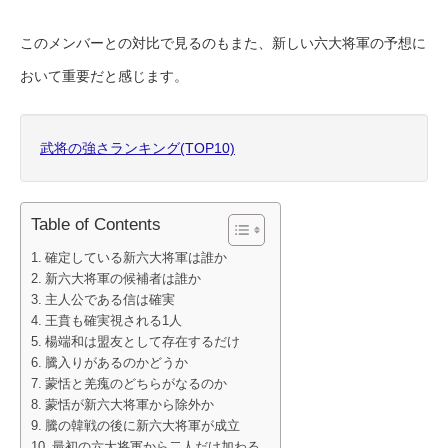
このメンバーとの対比で見るのもまた、新しい六大将軍の予想に
おいて重要だと感じます。
武将の強さランキング(TOP10)
Table of Contents
確定している新六大将軍は誰か
新六大将軍の候補者は誰か
主人公である信は確実
王賁も確実視される1人
楊端和は盟友として存在するだけ
騰入りがあるのかどうか
蒙恬と羌瘣のどちらがなるのか
蒙恬が新六大将軍から除外か
騰の韓戦の後に新六大将軍が成立
最初の六大将軍から二人だけ加わる