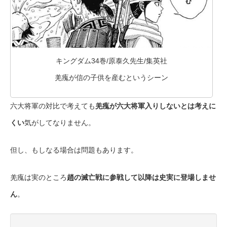
キングダム34巻/原泰久先生/集英社
羌瘣が信の子供を産むというシーン
六大将軍の対比で考えても
羌瘣が六大将軍入りしないとは考えに
くい
気がしてなりません。
但し、もしなる場合は問題もあります。
羌瘣は実のところ
趙の滅亡戦に参戦して以降は史実に登場しませ
ん
。