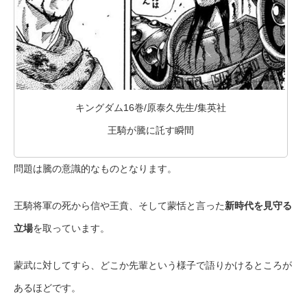
キングダム16巻/原泰久先生/集英社
王騎が騰に託す瞬間
問題は騰の意識的なものとなります。
王騎将軍の死から信や王賁、そして蒙恬と言った
新時代を見守る
立場
を取っています。
蒙武に対してすら、どこか先輩という様子で語りかけるところが
あるほどです。