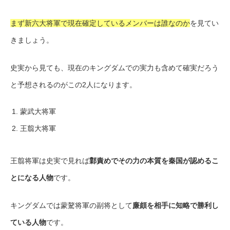
まず新六大将軍で現在確定しているメンバーは誰なのか
を見てい
きましょう。
史実から見ても、現在のキングダムでの実力も含めて確実だろう
と予想されるのがこの2人になります。
蒙武大将軍
王翦大将軍
王翦将軍は史実で見れば
鄴責めでその力の本質を秦国が認めるこ
とになる人物
です。
キングダムでは蒙驁将軍の副将として
廉頗を相手に知略で勝利し
ている人物
です。