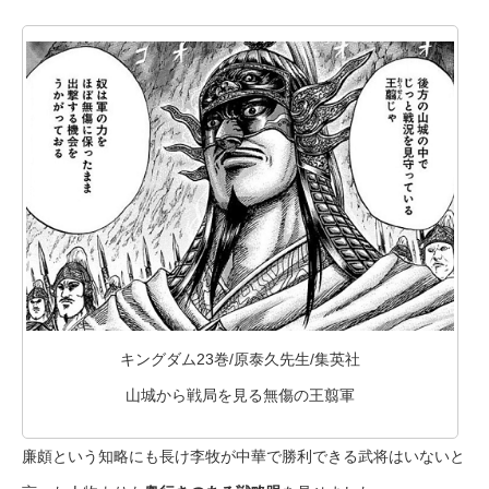
キングダム23巻/原泰久先生/集英社
山城から戦局を見る無傷の王翦軍
廉頗という知略にも長け李牧が中華で勝利できる武将はいないと