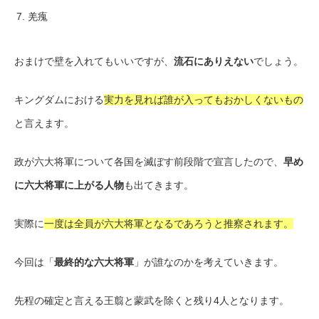
羌瘣
おまけで壁を入れてもいいですが、
流石にありえない
でしょう。
キングダムにおける
実力を見れば誰が入ってもおかしくないもの
と言えます。
政が六大将軍について各国を滅ぼす前段階で宣言したので、
早め
に六大将軍に上がる人物
も出てきます。
実際に
一度は全員が六大将軍となるであろうと推察されます。
今回は「
最終的な六大将軍
」が誰なのかを考えていきます。
先程の確定と言える王翦と蒙武を除くと残り4人となります。