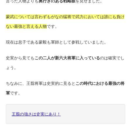
言った人物よりも
奥行きのある戦略眼
を見せました。
蒙武については言わずもがなの猛将で武力においては誰にも負け
ない最強と言える人物
です。
現在は息子である蒙毅も軍師として参戦していました。
史実から見ても
この二人が新六大将軍に入っている
のは確実でし
ょう。
ちなみに、王翦将軍は史実的に見ると
この時代における最強の将
軍
です。
王翦の強さは史実にあり！