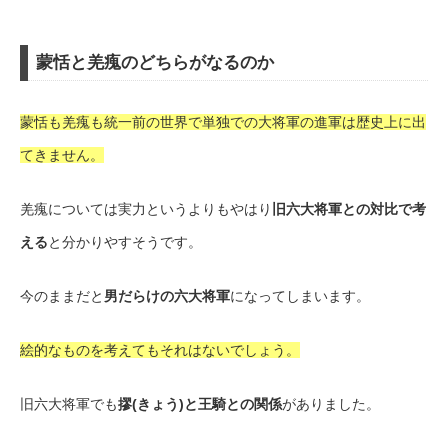
蒙恬と羌瘣のどちらがなるのか
蒙恬も羌瘣も統一前の世界で単独での大将軍の進軍は歴史上に出
てきません。
羌瘣については実力というよりもやはり
旧六大将軍との対比で考
える
と分かりやすそうです。
今のままだと
男だらけの六大将軍
になってしまいます。
絵的なものを考えてもそれはないでしょう。
旧六大将軍でも
摎(きょう)と王騎との関係
がありました。