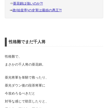
⇒
亜花錦は強いのか?!
⇒
政(始皇帝)の史実は最凶の愚王?!
性格難でまだ千人将
性格難で、
まさかの千人将の亜花錦。
亜光将軍を単騎で救ったり、
亜光ダウン後の段茶将軍に
今攻めろるべきだと
対等な感じで助言したりと、