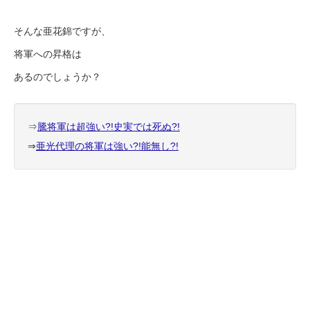
そんな亜花錦ですが、
将軍への昇格は
あるのでしょうか？
⇒
騰将軍は超強い?!史実では死ぬ?!
⇒
亜光代理の将軍は強い?!能無し?!