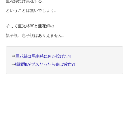
亜花錦だけ実在する、
ということは無いでしょう。
そして亜光将軍と亜花錦の
親子説、息子説はありえません。
⇒
亜花錦は馬南慈に何か投げた?!
⇒
楊端和がブスだったら秦は滅亡?!