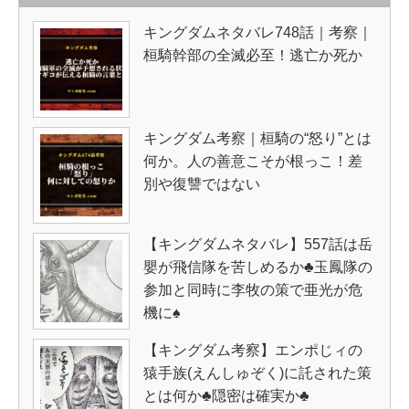
キングダムネタバレ748話｜考察｜
桓騎幹部の全滅必至！逃亡か死か
キングダム考察｜桓騎の“怒り”とは
何か。人の善意こそが根っこ！差
別や復讐ではない
【キングダムネタバレ】557話は岳
嬰が飛信隊を苦しめるか♣玉鳳隊の
参加と同時に李牧の策で亜光が危
機に♠
【キングダム考察】エンポじィの
猿手族(えんしゅぞく)に託された策
とは何か♣隠密は確実か♣