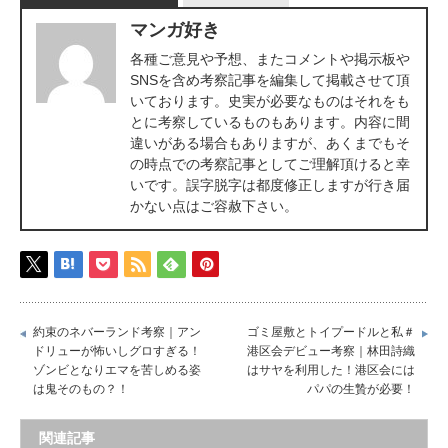
マンガ好き
各種ご意見や予想、またコメントや掲示板や
SNSを含め考察記事を編集して掲載させて頂
いております。史実が必要なものはそれをも
とに考察しているものもあります。内容に間
違いがある場合もありますが、あくまでもそ
の時点での考察記事としてご理解頂けると幸
いです。誤字脱字は都度修正しますが行き届
かない点はご容赦下さい。
約束のネバーランド考察｜アン
ゴミ屋敷とトイプードルと私＃
ドリューが怖いしグロすぎる！
港区会デビュー考察｜林田詩織
ゾンビとなりエマを苦しめる姿
はサヤを利用した！港区会には
は鬼そのもの？！
パパの生贄が必要！
関連記事