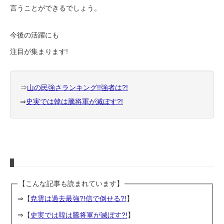
言うことができるでしょう。
今後の活躍にも
注目が集まります!
⇒
山の民強さランキング!!強者は?!
⇒
史実では韓は騰将軍が滅ぼす?!
【こんな記事も読まれています】
⇒【
尭雲は過去最強?!信で倒せる?!
】
⇒【
史実では韓は騰将軍が滅ぼす?!
】