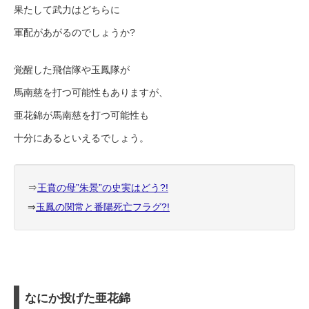
果たして武力はどちらに
軍配があがるのでしょうか?
覚醒した飛信隊や玉鳳隊が
馬南慈を打つ可能性もありますが、
亜花錦が馬南慈を打つ可能性も
十分にあるといえるでしょう。
⇒
王賁の母”朱景”の史実はどう?!
⇒
玉鳳の関常と番陽死亡フラグ?!
なにか投げた亜花錦