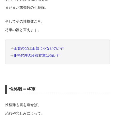
まだまだ未知数の亜花錦。
そしてその性格難こそ、
将軍の器と言えます。
⇒
王賁の父は王翦じゃないのか?!
⇒
亜光代理の段茶将軍は強い?!
性格難＝将軍
性格難も裏を返せば、
恐れや悲しみによって、