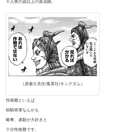
千人将の器以上の亜花錦。
（原秦久先生/集英社/キングダム）
性格難といえば
桓騎将軍なんかも
略奪、虐殺が大好きと
十分性格難です。