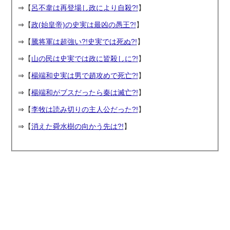
⇒【
呂不韋は再登場し政により自殺?!
】
⇒【
政(始皇帝)の史実は最凶の愚王?!
】
⇒【
騰将軍は超強い?!史実では死ぬ?!
】
⇒【
山の民は史実では政に皆殺しに?!
】
⇒【
楊端和史実は男で趙攻めで死亡?!
】
⇒【
楊端和がブスだったら秦は滅亡?!
】
⇒【
李牧は読み切りの主人公だった?!
】
⇒【
消えた舜水樹の向かう先は?!
】