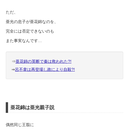
ただ、
亜光の息子が亜花錦なのを、
完全には否定できないのも
また事実なんです…
⇒
亜花錦の英断で秦は救われた?!
⇒
呂不韋は再登場し政により自殺?!
亜花錦は亜光親子説
偶然同じ王翦に