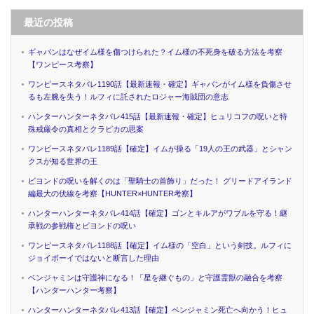
最近の投稿
ギャバンはなぜイム様を傷つけられた？イム様の不死身を破る方法を考察
【ワンピース考察】
ワンピースネタバレ1190話【最新速報・確定】ギャバンがイム様を負傷させ
るも左腕を失う！ルフィに託されたロジャー海賊団の意志
ハンターハンターネタバレ415話【最新速報・確定】ヒュリコフの呪いと特
殊戒厳令の真相とクラピカの思案
ワンピースネタバレ1189話【確定】イムが操る「19人の王の武器」とシャン
クスが知る世界の王
ビヨンドの呪いを解くのは「聖騎士の首飾り」だった！ グリードアイランド
編最大の伏線を考察【HUNTER×HUNTER考察】
ハンターハンターネタバレ414話【確定】ゴンとキルアがワブルを守る！継
承戦の参戦権とビヨンドの呪い
ワンピースネタバレ1188話【確定】イム様の「空白」という剣技。ルフィに
ジョイボーイではないと断言した理由
ベンジャミンは守護神になる！「星を継ぐもの」と守護霊獣の融合を考察
【ハンターハンター考察】
ハンターハンターネタバレ413話【確定】ベンジャミン死亡へ向かう！ヒュ