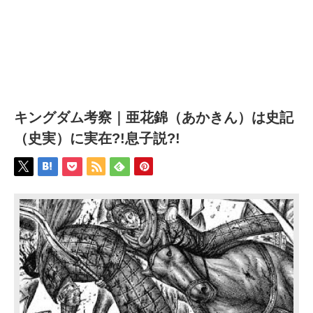
キングダム考察｜亜花錦（あかきん）は史記
（史実）に実在?!息子説?!