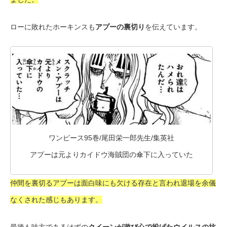
ローに敗れたホーキンスも
アプーの裏切り
を伝えています。
ワンピース95巻/尾田栄一郎先生/集英社
アプーは元よりカイドウ海賊団の傘下に入っていた
仲間を裏切るアプーは面白味にも欠ける存在と言われ退場を余儀
なくされた感じもあります。
最後も味方であるはずの
クイーンが遊び心で投げたウイルスの抗