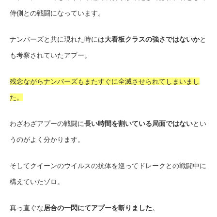
侍側との戦闘になっています。
ナンバーズと共に現れた時には
大看板クラスの強さではないか
と
も考察されていたアプー。
残念ながらナンバーズもまたすぐに全滅させられてしまいまし
た。
わざわざアプーの戦闘に
長い時間を割いている局面ではない
とい
うのがよく分かります。
そしてクイーンのウイルスの抗体を巡ってドレークとの戦闘中に
構えていたゾロ。
真っ直ぐな
居合の一閃にてアプーを斬りました
。