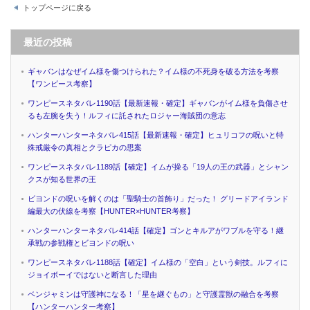
トップページに戻る
最近の投稿
ギャバンはなぜイム様を傷つけられた？イム様の不死身を破る方法を考察
【ワンピース考察】
ワンピースネタバレ1190話【最新速報・確定】ギャバンがイム様を負傷させ
るも左腕を失う！ルフィに託されたロジャー海賊団の意志
ハンターハンターネタバレ415話【最新速報・確定】ヒュリコフの呪いと特
殊戒厳令の真相とクラピカの思案
ワンピースネタバレ1189話【確定】イムが操る「19人の王の武器」とシャン
クスが知る世界の王
ビヨンドの呪いを解くのは「聖騎士の首飾り」だった！ グリードアイランド
編最大の伏線を考察【HUNTER×HUNTER考察】
ハンターハンターネタバレ414話【確定】ゴンとキルアがワブルを守る！継
承戦の参戦権とビヨンドの呪い
ワンピースネタバレ1188話【確定】イム様の「空白」という剣技。ルフィに
ジョイボーイではないと断言した理由
ベンジャミンは守護神になる！「星を継ぐもの」と守護霊獣の融合を考察
【ハンターハンター考察】