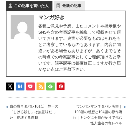
この記事を書いた人
最新の記事
マンガ好き
各種ご意見や予想、またコメントや掲示板や
SNSを含め考察記事を編集して掲載させて頂
いております。史実が必要なものはそれをも
とに考察しているものもあります。内容に間
違いがある場合もありますが、あくまでもそ
の時点での考察記事としてご理解頂けると幸
いです。誤字脱字は都度修正しますが行き届
かない点はご容赦下さい。
血の轍ネタバレ101話｜静一の
ワンパンマンネタバレ考察｜
「しげる殺し」は無意味だっ
193話の感想と194話の原作流
た！崩壊する自我
れ｜キングに全員がかりで挑む
怪人協会の竜レベル