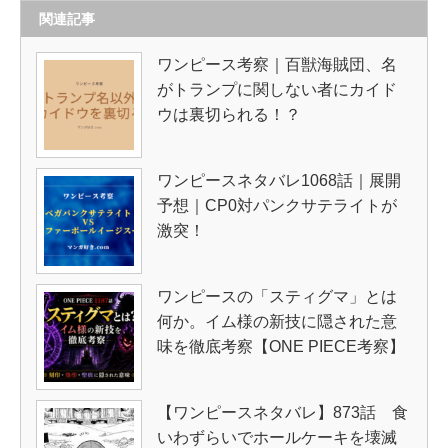
関連記事
ワンピース考察｜百獣海賊団、名
がトランプに関しない者にカイド
ウは裏切られる！？
ワンピースネタバレ1068話｜展開
予想｜CP0対パンクサテライトが
激突！
ワンピースの「スティグマ」とは
何か。イム様の新技に隠された意
味を徹底考察【ONE PIECE考察】
【ワンピースネタバレ】873話 食
いわずらいでホールケーキを壊滅