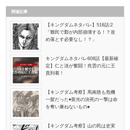
関連記事
【キングダムネタバレ】516話:2
「難民で鄴が内部崩壊する！？攻
め落とす必要なし！？」
キングダムネタバレ608話【最新確
定】仁と淡が奮闘！尭雲の元に王
賁到着！
【キングダム考察】馬南慈も危機
一髪だった♦亜光の決死の一撃は命
を奪い兼ねないもの♠
【キングダム考察】山の民は史実