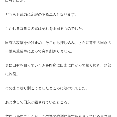
田有と田永。
どちらも武力に定評のある二人となります。
しかしヨコヨコの武はそれを上回るものでした。
田有の攻撃を受け止め、そこから押し込み、さらに背中の田永の
一撃も重装甲によって突き刺さりません。
更に田有を狙っていた矛を即座に田永に向かって振り抜き、頭部
に炸裂。
そのまま斬り裂こうとしたところに淡の矢でした。
あと少しで田永が殺されていたところ。
危ない局面でしたが、この淡の強烈な矢すらも見えているヨコヨ