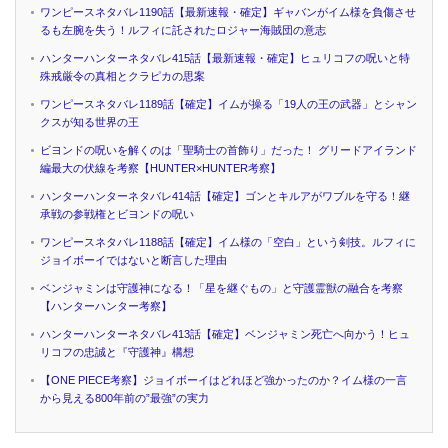
ワンピースネタバレ1190話【最新速報・確定】ギャバンがイム様を負傷させ
るも左腕を失う！ルフィに託されたロジャー海賊団の意志
ハンターハンターネタバレ415話【最新速報・確定】ヒュリコフの呪いと特
殊戒厳令の真相とクラピカの思案
ワンピースネタバレ1189話【確定】イムが操る「19人の王の武器」とシャン
クスが知る世界の王
ビヨンドの呪いを解くのは「聖騎士の首飾り」だった！ グリードアイランド
編最大の伏線を考察【HUNTER×HUNTER考察】
ハンターハンターネタバレ414話【確定】ゴンとキルアがワブルを守る！継
承戦の参戦権とビヨンドの呪い
ワンピースネタバレ1188話【確定】イム様の「空白」という剣技。ルフィに
ジョイボーイではないと断言した理由
ベンジャミンは守護神になる！「星を継ぐもの」と守護霊獣の融合を考察
【ハンターハンター考察】
ハンターハンターネタバレ413話【確定】ベンジャミン死亡へ向かう！ヒュ
リコフの忠誠と『守護神』構想
【ONE PIECE考察】ジョイボーイはどれほど強かったのか？イム様の一言
から見える800年前の”最強”の実力