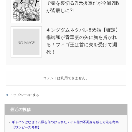
で秦を裏切る?!元援軍だが全滅?!政
が皆殺しに?!
キングダムネタバレ855話【確定】
楊端和が青華雲の矢に胸を貫かれ
る！フィゴ王は首に矢を受けて瀕
死！
コメントは利用できません。
トップページに戻る
最近の投稿
ギャバンはなぜイム様を傷つけられた？イム様の不死身を破る方法を考察
【ワンピース考察】