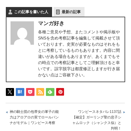
この記事を書いた人
最新の記事
マンガ好き
各種ご意見や予想、またコメントや掲示板や
SNSを含め考察記事を編集して掲載させて頂
いております。史実が必要なものはそれをも
とに考察しているものもあります。内容に間
違いがある場合もありますが、あくまでもそ
の時点での考察記事としてご理解頂けると幸
いです。誤字脱字は都度修正しますが行き届
かない点はご容赦下さい。
神の騎士団の包帯女の軍子の能
ワンピースネタバレ1137話
力はアロアロの実でロールパン
【確定】ガーリング聖の息子シ
ナがモデル｜ワンピース考察
ャムロック（シャンクス似）と
判明！