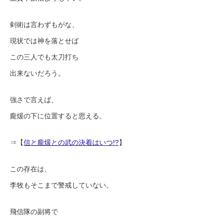
剣術は言わずもがな、
現状では神を落とせば
この三人でも太刀打ち
出来ないだろう。
強さで言えば、
龐煖の下に位置すると思える。
⇒【
信と龐煖との武の決着はいつ!?
】
この存在は、
李牧もそこまで警戒していない。
飛信隊の副将で