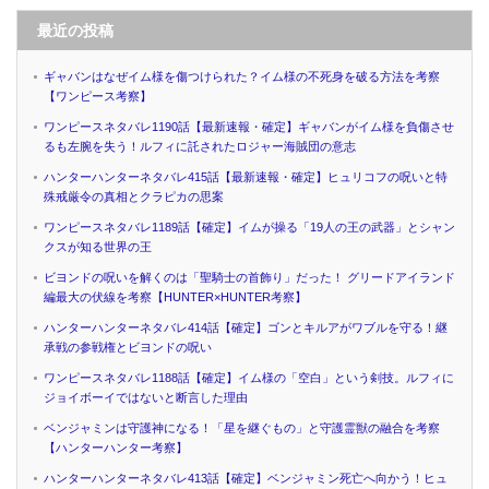
最近の投稿
ギャバンはなぜイム様を傷つけられた？イム様の不死身を破る方法を考察
【ワンピース考察】
ワンピースネタバレ1190話【最新速報・確定】ギャバンがイム様を負傷させ
るも左腕を失う！ルフィに託されたロジャー海賊団の意志
ハンターハンターネタバレ415話【最新速報・確定】ヒュリコフの呪いと特
殊戒厳令の真相とクラピカの思案
ワンピースネタバレ1189話【確定】イムが操る「19人の王の武器」とシャン
クスが知る世界の王
ビヨンドの呪いを解くのは「聖騎士の首飾り」だった！ グリードアイランド
編最大の伏線を考察【HUNTER×HUNTER考察】
ハンターハンターネタバレ414話【確定】ゴンとキルアがワブルを守る！継
承戦の参戦権とビヨンドの呪い
ワンピースネタバレ1188話【確定】イム様の「空白」という剣技。ルフィに
ジョイボーイではないと断言した理由
ベンジャミンは守護神になる！「星を継ぐもの」と守護霊獣の融合を考察
【ハンターハンター考察】
ハンターハンターネタバレ413話【確定】ベンジャミン死亡へ向かう！ヒュ