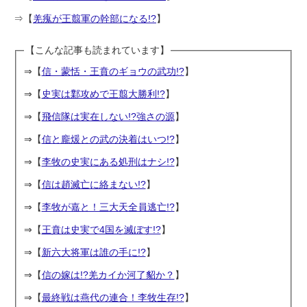
⇒【
羌瘣が王翦軍の幹部になる!?
】
【こんな記事も読まれています】
⇒【
信・蒙恬・王賁のギョウの武功!?
】
⇒【
史実は鄴攻めで王翦大勝利!?
】
⇒【
飛信隊は実在しない!?強さの源
】
⇒【
信と龐煖との武の決着はいつ!?
】
⇒【
李牧の史実にある処刑はナシ!?
】
⇒【
信は趙滅亡に絡まない!?
】
⇒【
李牧が嘉と！三大天全員逃亡!?
】
⇒【
王賁は史実で4国を滅ぼす!?
】
⇒【
新六大将軍は誰の手に!?
】
⇒【
信の嫁は!?羌カイか河了貂か？
】
⇒【
最終戦は燕代の連合！李牧生存!?
】