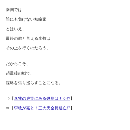
秦国では
誰にも負けない知略家
とはいえ、
最終の敵と言える李牧は
その上を行くのだろう。
だからこそ、
趙最後の戦で、
謀略を張り巡らすことになる。
⇒【
李牧の史実にある処刑はナシ!?
】
⇒【
李牧が嘉と！三大天全員逃亡!?
】