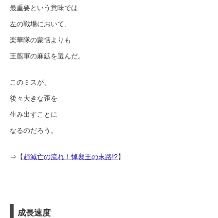
最重要という意味では
左の戦場において、
楽華隊の蒙恬よりも
王翦軍の麻鉱を選んだ。
このミスが、
後々大きな歪を
生み出すことに
なるのだろう。
⇒【
趙滅亡の流れ！悼襄王の末路!?
】
成長速度