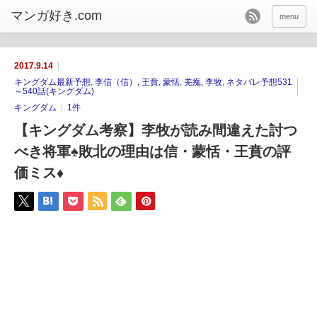
menu
2017.9.14
キングダム最新予想
,
李信（信）
,
王賁
,
蒙恬
,
羌瘣
,
李牧
,
ネタバレ予想531
～540話(キングダム)
キングダム
1件
【キングダム考察】李牧が読み間違えた討つ
べき将軍♠敗北の理由は信・蒙恬・王賁の評
価ミス♦