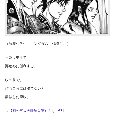
（原泰久先生 キングダム 46巻引用）
王翦は史実で
鄴攻めに勝利する。
政の前で、
誰も自分には勝てないと
豪語した李牧。
⇒【
趙の三大天呼称は実在しない!?
】