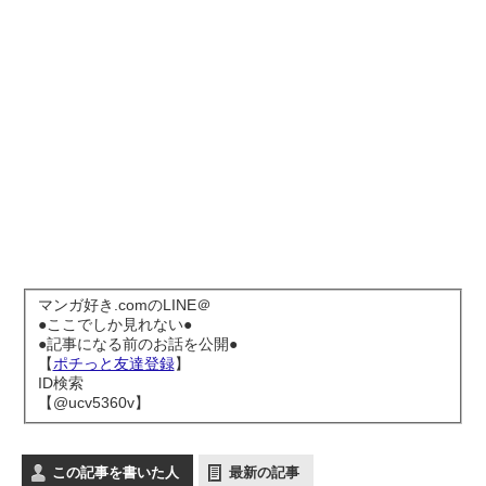
マンガ好き.comのLINE＠
●ここでしか見れない●
●記事になる前のお話を公開●
【
ポチっと友達登録
】
ID検索
【@ucv5360v】
この記事を書いた人
最新の記事