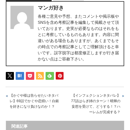
マンガ好き
各種ご意見や予想、またコメントや掲示板や
SNSを含め考察記事を編集して掲載させて頂
いております。史実が必要なものはそれをも
とに考察しているものもあります。内容に間
違いがある場合もありますが、あくまでもそ
の時点での考察記事としてご理解頂けると幸
いです。誤字脱字は都度修正しますが行き届
かない点はご容赦下さい。
【かぐや様は告らせたいネタバ
【インフェクションネタバレ】
レ】69話でかぐや恋煩い！白銀
77話はらぎ姉のターン！晴輝の
を好きになり負けなのか！？
妄想を受けて、どうする！？ハ
ーレムが完成する？
関連記事