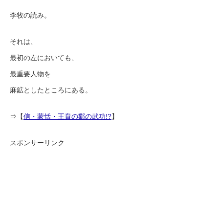
李牧の読み。
それは、
最初の左においても、
最重要人物を
麻鉱としたところにある。
⇒【
信・蒙恬・王賁の鄴の武功!?
】
スポンサーリンク