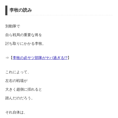
李牧の読み
別動隊で
自ら戦局の重要な将を
討ち取りにかかる李牧。
⇒【
李牧の必サツ部隊がヤバ過ぎる!?
】
これによって、
左右の戦場が
大きく趙側に揺れると
踏んだのだろう。
それ自体は、