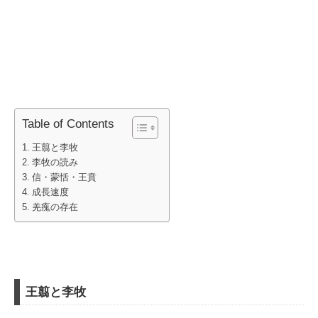
Table of Contents
王翦と李牧
李牧の読み
信・蒙恬・王賁
成長速度
羌瘣の存在
王翦と李牧