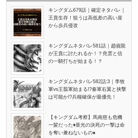
キングダム679話｜確定ネタバレ｜
王賁生存！狙うは高低差の高い崖
から歩兵侵攻
キングダムネタバレ581話｜趙峩龍
が王賁に討たれるか！？尭雲と信
の一騎打ちが始まる！？
キングダムネタバレ582話:3｜李牧
軍vs王翦軍始まる!?秦軍右翼と挟撃
は可能か!?兵糧確保が最優先！
【キングダム考察】馬南慈も危機
一髪だった♦亜光の決死の一撃は命
を奪い兼ねないもの♠