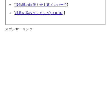
⇒【
飛信隊の軌跡！全主要メンバー!?
】
⇒【
武将の強さランキング(TOP10)
】
スポンサーリンク