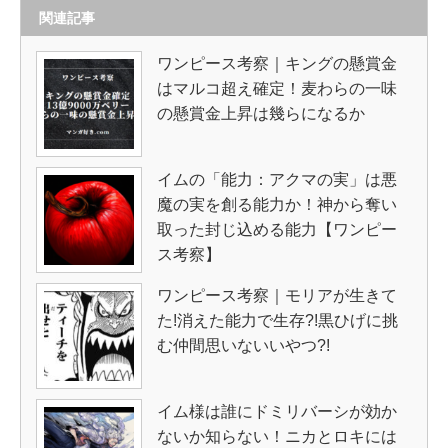
関連記事
ワンピース考察｜キングの懸賞金
はマルコ超え確定！麦わらの一味
の懸賞金上昇は幾らになるか
イムの「能力：アクマの実」は悪
魔の実を創る能力か！神から奪い
取った封じ込める能力【ワンピー
ス考察】
ワンピース考察｜モリアが生きて
た!消えた能力で生存?!黒ひげに挑
む仲間思いないいやつ?!
イム様は誰にドミリバーシが効か
ないか知らない！ニカとロキには