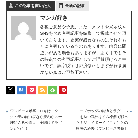
この記事を書いた人
最新の記事
マンガ好き
各種ご意見や予想、またコメントや掲示板や
SNSを含め考察記事を編集して掲載させて頂
いております。史実が必要なものはそれをも
とに考察しているものもあります。内容に間
違いがある場合もありますが、あくまでもそ
の時点での考察記事としてご理解頂けると幸
いです。誤字脱字は都度修正しますが行き届
かない点はご容赦下さい。
ワンピース考察｜ロキはニクニ
ニーズホッグの能力とラグニル
クの実の能力者なら麦わらの一
を持つ武神はイム様側で戦っ
味に入る公算大！実際はドラゴ
た！ジョイボーイ（ニカ）との
ンだった！
衝突の過去【ワンピース考察】