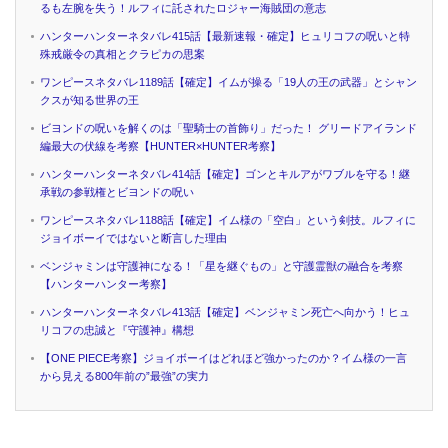
るも左腕を失う！ルフィに託されたロジャー海賊団の意志
ハンターハンターネタバレ415話【最新速報・確定】ヒュリコフの呪いと特
殊戒厳令の真相とクラピカの思案
ワンピースネタバレ1189話【確定】イムが操る「19人の王の武器」とシャン
クスが知る世界の王
ビヨンドの呪いを解くのは「聖騎士の首飾り」だった！ グリードアイランド
編最大の伏線を考察【HUNTER×HUNTER考察】
ハンターハンターネタバレ414話【確定】ゴンとキルアがワブルを守る！継
承戦の参戦権とビヨンドの呪い
ワンピースネタバレ1188話【確定】イム様の「空白」という剣技。ルフィに
ジョイボーイではないと断言した理由
ベンジャミンは守護神になる！「星を継ぐもの」と守護霊獣の融合を考察
【ハンターハンター考察】
ハンターハンターネタバレ413話【確定】ベンジャミン死亡へ向かう！ヒュ
リコフの忠誠と『守護神』構想
【ONE PIECE考察】ジョイボーイはどれほど強かったのか？イム様の一言
から見える800年前の”最強”の実力