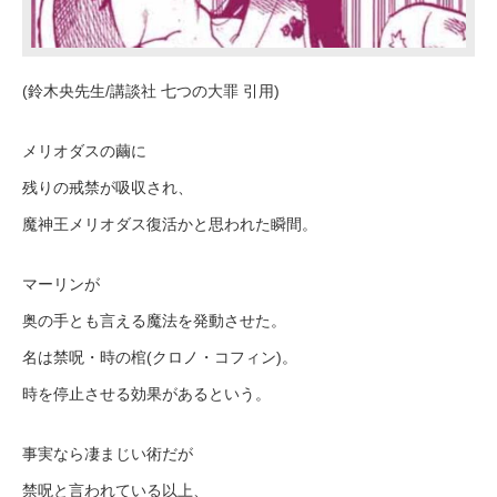
(鈴木央先生/講談社 七つの大罪 引用)
メリオダスの繭に
残りの戒禁が吸収され、
魔神王メリオダス復活かと思われた瞬間。
マーリンが
奥の手とも言える魔法を発動させた。
名は禁呪・時の棺(クロノ・コフィン)。
時を停止させる効果があるという。
事実なら凄まじい術だが
禁呪と言われている以上、