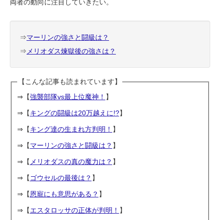
両者の動向に注目していきたい。
⇒
マーリンの強さと闘級は？
⇒
メリオダス煉獄後の強さは？
【こんな記事も読まれています】
⇒【
強襲部隊vs最上位魔神！
】
⇒【
キングの闘級は20万越えに!?
】
⇒【
キング達の生まれ方判明！
】
⇒【
マーリンの強さと闘級は？
】
⇒【
メリオダスの真の魔力は？
】
⇒【
ゴウセルの最後は？
】
⇒【
恩寵にも意思がある？
】
⇒【
エスタロッサの正体が判明！
】