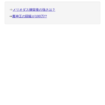
⇒
メリオダス煉獄後の強さは？
⇒
魔神王の闘級が100万!?