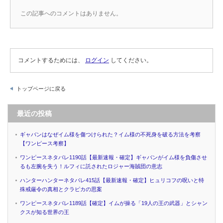
この記事へのコメントはありません。
コメントするためには、
ログイン
してください。
トップページに戻る
最近の投稿
ギャバンはなぜイム様を傷つけられた？イム様の不死身を破る方法を考察
【ワンピース考察】
ワンピースネタバレ1190話【最新速報・確定】ギャバンがイム様を負傷させ
るも左腕を失う！ルフィに託されたロジャー海賊団の意志
ハンターハンターネタバレ415話【最新速報・確定】ヒュリコフの呪いと特
殊戒厳令の真相とクラピカの思案
ワンピースネタバレ1189話【確定】イムが操る「19人の王の武器」とシャン
クスが知る世界の王