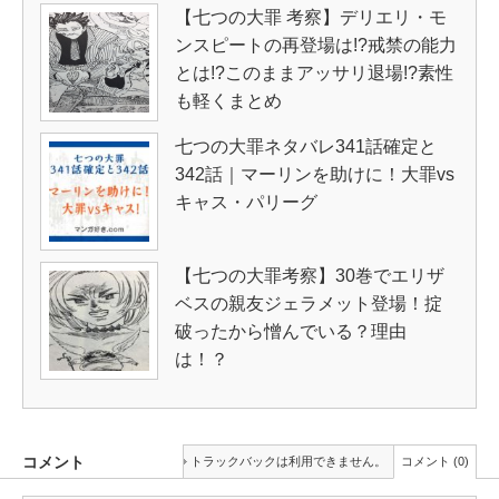
【七つの大罪 考察】デリエリ・モ
ンスピートの再登場は!?戒禁の能力
とは!?このままアッサリ退場!?素性
も軽くまとめ
七つの大罪ネタバレ341話確定と
342話｜マーリンを助けに！大罪vs
キャス・パリーグ
【七つの大罪考察】30巻でエリザ
ベスの親友ジェラメット登場！掟
破ったから憎んでいる？理由
は！？
コメント
トラックバックは利用できません。
コメント (0)