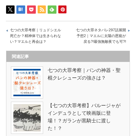
七つの大罪考察｜リュドシエル
七つの大罪ネタバレ297話展開
死亡か？精神体では生きられな
予想2｜マエルに太陽の恩寵が
い？マエルと再会は？
戻る?!最強無敵夜でも可?!
関連記事
七つの大罪考察｜バンの神器・聖
棍クレシューズの強さは？
【七つの大罪考察】バルージャが
インデュラとして映画版に登
場！？ガランが黒騎士に渡し
た！？