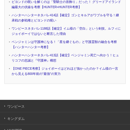
ビヨンドの呪いを解くのは「聖騎士の首飾り」だった！ グリードアイランド
編最大の伏線を考察【HUNTER×HUNTER考察】
ハンターハンターネタバレ414話【確定】ゴンとキルアがワブルを守る！継
承戦の参戦権とビヨンドの呪い
ワンピースネタバレ1188話【確定】イム様の「空白」という剣技。ルフィに
ジョイボーイではないと断言した理由
ベンジャミンは守護神になる！「星を継ぐもの」と守護霊獣の融合を考察
【ハンターハンター考察】
ハンターハンターネタバレ413話【確定】ベンジャミン死亡へ向かう！ヒュ
リコフの忠誠と『守護神』構想
【ONE PIECE考察】ジョイボーイはどれほど強かったのか？イム様の一言
から見える800年前の”最強”の実力
ワンピース
キングダム