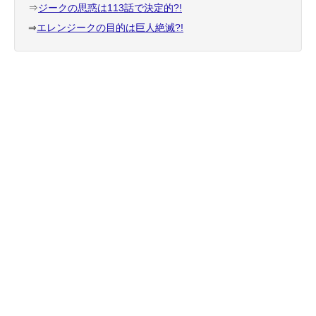
⇒
ジークの思惑は113話で決定的?!
⇒
エレンジークの目的は巨人絶滅?!