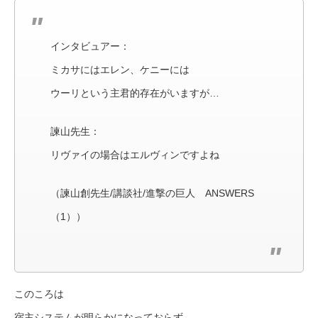
インタビュアー：
ミカサにはエレン、ケニーには
ウーリという主君的存在がいますが…
諫山先生：
リヴァイの場合はエルヴィンですよね
（諫山創先生/講談社/進撃の巨人 ANSWERS
（1））
このころは
宿主システムが明らかになっておらず、