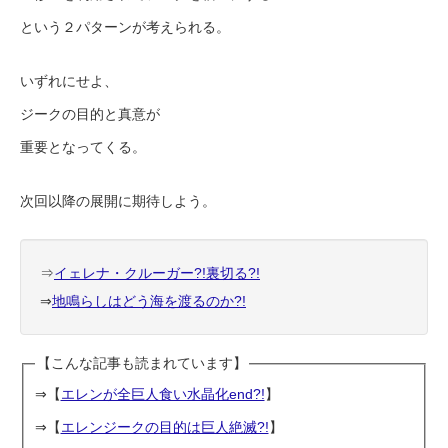
という２パターンが考えられる。
いずれにせよ、
ジークの目的と真意が
重要となってくる。
次回以降の展開に期待しよう。
⇒
イェレナ・クルーガー?!裏切る?!
⇒
地鳴らしはどう海を渡るのか?!
【こんな記事も読まれています】
⇒【
エレンが全巨人食い水晶化end?!
】
⇒【
エレンジークの目的は巨人絶滅?!
】