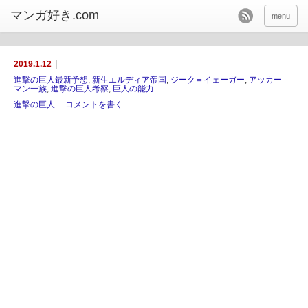
menu
2019.1.12
進撃の巨人最新予想
,
新生エルディア帝国
,
ジーク＝イェーガー
,
アッカー
マン一族
,
進撃の巨人考察
,
巨人の能力
進撃の巨人
コメントを書く