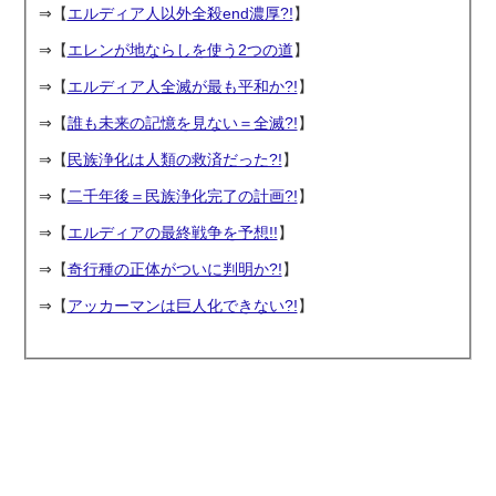
⇒【
エルディア人以外全殺end濃厚?!
】
⇒【
エレンが地ならしを使う2つの道
】
⇒【
エルディア人全滅が最も平和か?!
】
⇒【
誰も未来の記憶を見ない＝全滅?!
】
⇒【
民族浄化は人類の救済だった?!
】
⇒【
二千年後＝民族浄化完了の計画?!
】
⇒【
エルディアの最終戦争を予想!!
】
⇒【
奇行種の正体がついに判明か?!
】
⇒【
アッカーマンは巨人化できない?!
】