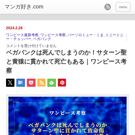
menu
2024.2.28
ワンピース最新考察
,
ワンピース考察
,
バーソロミュー・くま
,
トニートニ
ー・チョッパー
,
ベガパンク
コメントを受け付けていません
ベガパンクは死んでしまうのか！サターン聖
と黄猿に貫かれて死亡もある｜ワンピース考
察