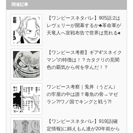
関連記事
【ワンピースネタバレ】905話:2は
レヴェリーが開幕するか♣革命軍が
天竜人へ宣戦布告で世界は荒れる♠
【ワンピース考察】ギア4“スネイク
マン”の特徴は！？カタクリの見聞
色の覇気から何を学んだ！？
ワンピース考察｜兎丼（うどん）
の牢屋の中は誰？毒魚の骨→マゼ
ラン?!ワノ国でキングと戦う?!
【ワンピースネタバレ】919話(確
定情報)に錦えもん達が20年前から