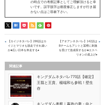
の時点での考察記事としてご理解頂けると幸
いです。誤字脱字は都度修正しますが行き届
かない点はご容赦下さい。
【カイジネタバレ】286話はカ
【アオアシネタバレ】142話は
イジとマリオも脱走ですれ違い
Bチームもアシトと冨樫に刺激
か♣広い日本を奔走する♦
を受けて急成長するか♣エスペ
リオンの底上げ♦
関連記事
キングダムネタバレ770話【確定】
王翦と王賁、楊端和も参戦！壁生
存
キングダム考察｜嬴政の妻・向と