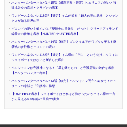
ハンターハンターネタバレ415話【最新速報・確定】ヒュリコフの呪いと特
殊戒厳令の真相とクラピカの思案
ワンピースネタバレ1189話【確定】イムが操る「19人の王の武器」とシャン
クスが知る世界の王
ビヨンドの呪いを解くのは「聖騎士の首飾り」だった！ グリードアイランド
編最大の伏線を考察【HUNTER×HUNTER考察】
ハンターハンターネタバレ414話【確定】ゴンとキルアがワブルを守る！継
承戦の参戦権とビヨンドの呪い
ワンピースネタバレ1188話【確定】イム様の「空白」という剣技。ルフィに
ジョイボーイではないと断言した理由
ベンジャミンは守護神になる！「星を継ぐもの」と守護霊獣の融合を考察
【ハンターハンター考察】
ハンターハンターネタバレ413話【確定】ベンジャミン死亡へ向かう！ヒュ
リコフの忠誠と『守護神』構想
【ONE PIECE考察】ジョイボーイはどれほど強かったのか？イム様の一言
から見える800年前の”最強”の実力