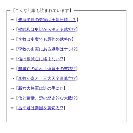
【こんな記事も読まれています】
⇒【
朱海平原の史実は王翦圧勝！？
】
⇒【
楊端和は史記から消える武将!?
】
⇒【
李牧は史実でも最強の武将!?
】
⇒【
李牧の史実にある処刑はナシ!?
】
⇒【
信は趙滅亡に絡まない!?
】
⇒【
趙滅亡の流れ！悼襄王の末路!?
】
⇒【
李牧が嘉と！三大天全員逃亡!?
】
⇒【
新六大将軍は誰の手に!?
】
⇒【
信と蒙恬、楚の歴史的な大敗!?
】
⇒【
昌平君は秦国を裏切る!?
】