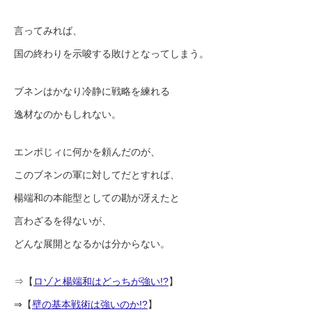
言ってみれば、
国の終わりを示唆する敗けとなってしまう。
ブネンはかなり冷静に戦略を練れる
逸材なのかもしれない。
エンポじィに何かを頼んだのが、
このブネンの軍に対してだとすれば、
楊端和の本能型としての勘が冴えたと
言わざるを得ないが、
どんな展開となるかは分からない。
⇒【
ロゾと楊端和はどっちが強い!?
】
⇒【
壁の基本戦術は強いのか!?
】