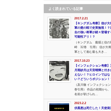
よく読まれている記事
2017.2.21
【キングダム考察】信が大
軍の楚の戦で史実無視！？
去の強い将軍が続々登場す
可能性アリ！？
（キングダム 龐煖と信の
峙 32巻 引用） 信が大
軍として進む最も大き…
2017.10.23
【インフェクション考察】
月雨紗月は天宮晴輝と付き
えない！？ヒロインではな
い？どういうポジション！
（及川徹 インフェクション 
巻引用） 作品の初期から、
名前が挙げられ…
2023.2.2
伏黒恵は死亡した！天使発