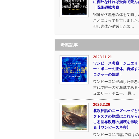
に例外なければ受肉で死ん
｜呪術廻戦考察
宿儺が伏黒恵の体を受肉し
ことによって死亡しました
但し肉体が消滅した訳…
考察記事
2023.11.21
ワンピース考察｜ジュエリ
ー・ボニーの正体。再燃す
ロジャーの娘説！
ワンピースに登場した最悪
世代で唯一の女海賊である
ュエリー・ボニー。 最…
2026.2.26
北欧神話のニーズヘッグと
タトスクの物語はこれから
こる世界政府の崩壊を示唆
る【ワンピース考察】
ワンピース1175話でロキ