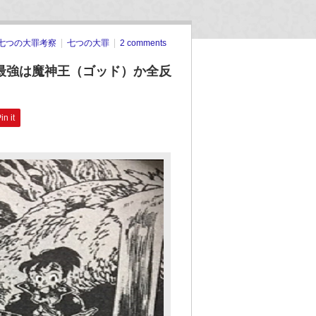
七つの大罪考察
七つの大罪
2 comments
最強は魔神王（ゴッド）か全反
in it