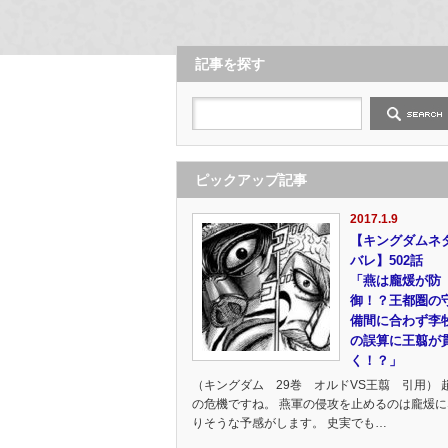
記事を探す
ピックアップ記事
2017.1.9
【キングダムネ
バレ】502話
「燕は龐煖が防
御！？王都圏の
備間に合わず李
の誤算に王翦が
く！？」
（キングダム 29巻 オルドVS王翦 引用） 
の危機ですね。 燕軍の侵攻を止めるのは龐煖に
りそうな予感がします。 史実でも…