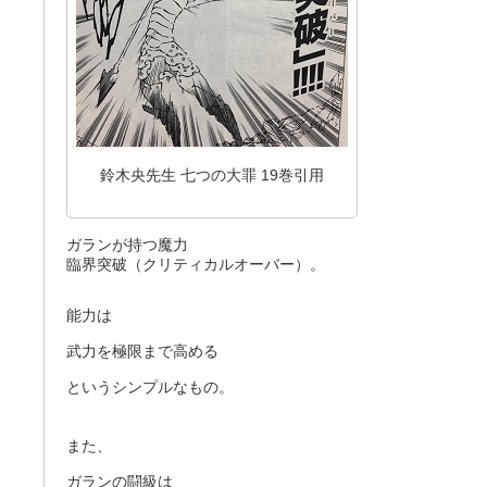
鈴木央先生 七つの大罪 19巻引用
ガランが持つ魔力
臨界突破（クリティカルオーバー）。
能力は
武力を極限まで高める
というシンプルなもの。
また、
ガランの闘級は