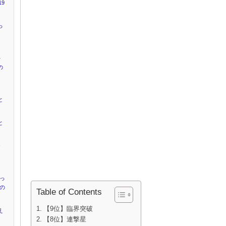
9
っ
キ
の
と
と
ャ
』
かっ
”の
Table of Contents
【9位】臨界突破
え
【8位】連撃星