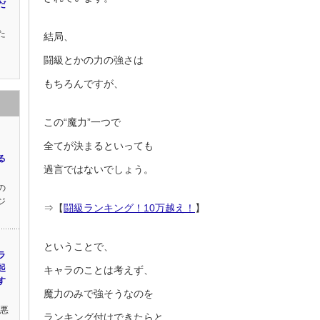
だ
た
結局、
。
闘級とかの力の強さは
もちろんですが、
この“魔力”一つで
全てが決まるといっても
る
過言ではないでしょう。
の
ジ
⇒【
闘級ランキング！10万越え！
】
ということで、
ラ
起
キャラのことは考えず、
す
魔力のみで強そうなのを
の悪
ランキング付けできたらと