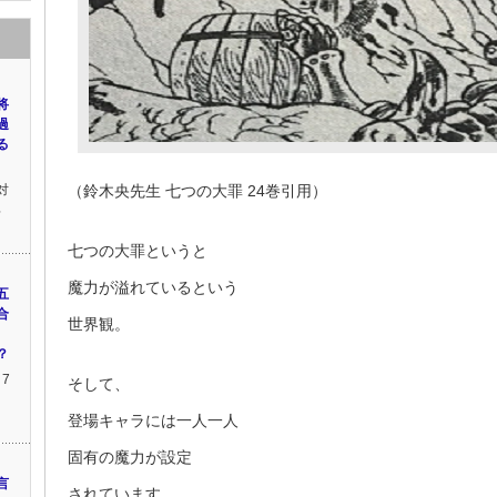
将
過
る
対
（鈴木央先生 七つの大罪 24巻引用）
将
七つの大罪というと
魔力が溢れているという
五
合
世界観。
？
7
そして、
登場キャラには一人一人
固有の魔力が設定
言
されています。