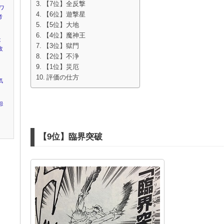
【7位】全反撃
ワ
【6位】遊撃星
考
【5位】大地
【4位】魔神王
は
【3位】獄門
改
【2位】不浄
【1位】災厄
評価の仕方
気
怨
【9位】臨界突破