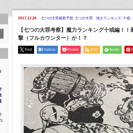
2017.12.26
七つの大罪最新予想
,
七つの大罪 強さランキング
,
十戒
,
【七つの大罪考察】魔力ランキング十戒編！！
撃（フルカウンター）か！？
Post
Hatena
Pocket
RSS
feedly
P
タ
守
牧
貫
趙
な