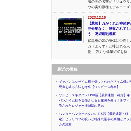
魔の実の名前が「リュウリ
ウの実幻獣種モデルニーズ
2023.12.16
【悲報】万がくれた神武解
見せ場なく、没収されてし
う｜呪術廻戦考察
伏黒恵の姉の身体に受肉し
万（よろず）と呼ばれる人
物。 強力な構築術式を持…
最近の投稿
ギャバンはなぜイム様を傷つけられた？イム様の
死身を破る方法を考察【ワンピース考察】
ワンピースネタバレ1190話【最新速報・確定】ギ
バンがイム様を負傷させるも左腕を失う！ルフィ
託されたロジャー海賊団の意志
ハンターハンターネタバレ415話【最新速報・確
定】ヒュリコフの呪いと特殊戒厳令の真相とクラ
カの思案