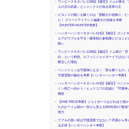
ワンピースネタバレ1189話【確定】イムが操る「1
人の王の武器」とシャンクスが知る世界の王
ビヨンドの呪いを解くのは「聖騎士の首飾り」だ
た！ グリードアイランド編最大の伏線を考察
【HUNTER×HUNTER考察】
ハンターハンターネタバレ414話【確定】ゴンと
ルアがワブルを守る！継承戦の参戦権とビヨンド
呪い
ワンピースネタバレ1188話【確定】イム様の「空
白」という剣技。ルフィにジョイボーイではない
断言した理由
ベンジャミンは守護神になる！「星を継ぐもの」
守護霊獣の融合を考察【ハンターハンター考察】
ハンターハンターネタバレ413話【確定】ベンジ
ミン死亡へ向かう！ヒュリコフの忠誠と『守護神
構想
【ONE PIECE考察】ジョイボーイはどれほど強
たのか？イム様の一言から見える800年前の”最強
実力
ワブルの黒い影は守護霊獣ではない？矛盾から考
る正体【ハンターハンター考察】