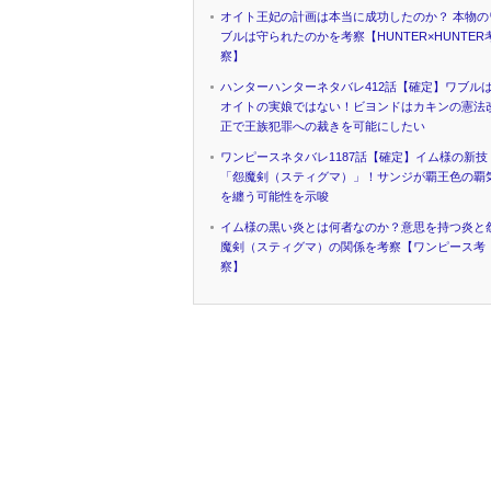
オイト王妃の計画は本当に成功したのか？ 本物の
ブルは守られたのかを考察【HUNTER×HUNTER
察】
ハンターハンターネタバレ412話【確定】ワブル
オイトの実娘ではない！ビヨンドはカキンの憲法
正で王族犯罪への裁きを可能にしたい
ワンピースネタバレ1187話【確定】イム様の新技
「怨魔剣（スティグマ）」！サンジが覇王色の覇
を纏う可能性を示唆
イム様の黒い炎とは何者なのか？意思を持つ炎と
魔剣（スティグマ）の関係を考察【ワンピース考
察】