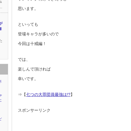
ュ
…
思います。
が
といっても
ま
登場キャラが多いので
た
今回は十戒編！
では、
楽しんで頂ければ
幸いです。
不
⇒【
七つの大罪団員最強は!?
】
ャ
に
スポンサーリンク
ピ