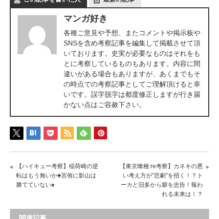
マンガ好き
各種ご意見や予想、またコメントや掲示板や
SNSを含め考察記事を編集して掲載させて頂
いております。史実が必要なものはそれをも
とに考察しているものもあります。内容に間
違いがある場合もありますが、あくまでもそ
の時点での考察記事としてご理解頂けると幸
いです。誤字脱字は都度修正しますが行き届
かない点はご容赦下さい。
【ハイキュー考察】稲荷崎の逆
【東京喰種:re考察】カネキの悪
転はもう無いか♣宮侑に影山は
い考え方が“悲劇”を招く！？ト
勝てていない♠
ーカと旧多から癖を忠告！報わ
れる未来は！？
関連記事