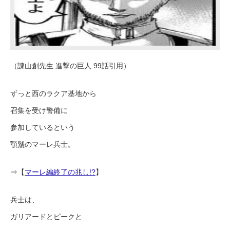
（諌山創先生 進撃の巨人 99話引用）
ずっと西のラクア基地から
召集を受け警備に
参加しているという
顎鬚のマーレ兵士。
⇒【
マーレ編終了の兆し!?
】
兵士は、
ガリアードとピークと