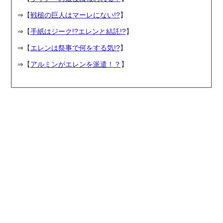
⇒【
戦槌の巨人はマーレにない!?
】
⇒【
手紙はジーク!?エレンと結託!?
】
⇒【
エレンは祭事で何をする気!?
】
⇒【
アルミンがエレンを派遣！？
】