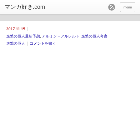
menu
2017.11.15
進撃の巨人最新予想
,
アルミン＝アルレルト
,
進撃の巨人考察
進撃の巨人
コメントを書く