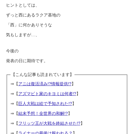
ヒントとしては、
ずっと西にあるラクア基地の
「西」に何かありそうな
気もしますが…、
今後の
発表の日に期待です。
【こんな記事も読まれています】
⇒【
アニは復活済み!?情報提供!?
】
⇒【
アズマビト家のキヨミは何者!?
】
⇒【
巨人大戦は絵で予知された!?
】
⇒【
結末予想！全世界の和解!?
】
⇒【
フリッツ王が大戦を終結させた!?
】
⇒【
ライナーの最後は報われる？
】