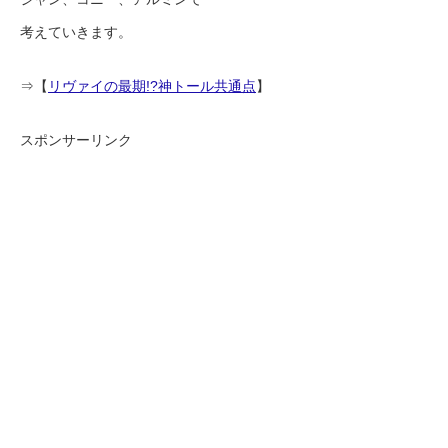
考えていきます。
⇒【
リヴァイの最期!?神トール共通点
】
スポンサーリンク