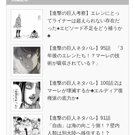
【進撃の巨人考察】エレンにとっ
てライナーは超えられない存在だ
った♠エピソード不足をどう補うか
♣
【進撃の巨人ネタバレ】95話 「3
年後のエレンたち！？マーレの技
術が吸収されている？」
【進撃の巨人ネタバレ】100話:2は
マーレが壊滅するか♣エルディア復
権派の底力か♦
【進撃の巨人ネタバレ】91話
「自由」は海の向こう側！？壁内
人類は別大陸へ移住する！？