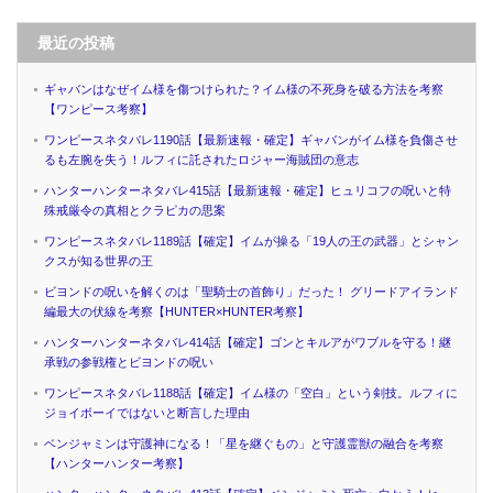
最近の投稿
ギャバンはなぜイム様を傷つけられた？イム様の不死身を破る方法を考察
【ワンピース考察】
ワンピースネタバレ1190話【最新速報・確定】ギャバンがイム様を負傷させ
るも左腕を失う！ルフィに託されたロジャー海賊団の意志
ハンターハンターネタバレ415話【最新速報・確定】ヒュリコフの呪いと特
殊戒厳令の真相とクラピカの思案
ワンピースネタバレ1189話【確定】イムが操る「19人の王の武器」とシャン
クスが知る世界の王
ビヨンドの呪いを解くのは「聖騎士の首飾り」だった！ グリードアイランド
編最大の伏線を考察【HUNTER×HUNTER考察】
ハンターハンターネタバレ414話【確定】ゴンとキルアがワブルを守る！継
承戦の参戦権とビヨンドの呪い
ワンピースネタバレ1188話【確定】イム様の「空白」という剣技。ルフィに
ジョイボーイではないと断言した理由
ベンジャミンは守護神になる！「星を継ぐもの」と守護霊獣の融合を考察
【ハンターハンター考察】