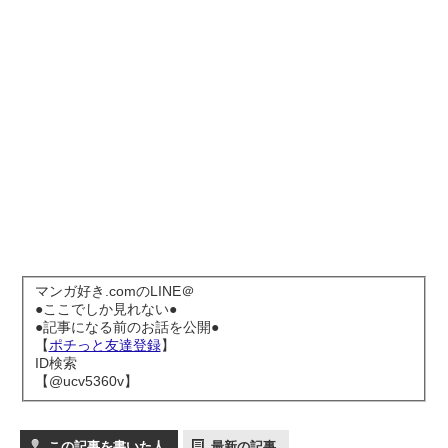
マンガ好き.comのLINE＠
●ここでしか見れない●
●記事になる前のお話を公開●
【
ポチっと友達登録
】
ID検索
【@ucv5360v】
この記事を書いた人
最新の記事