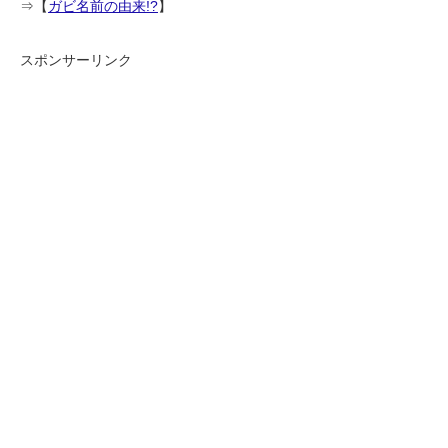
⇒【
ガビ名前の由来!?
】
スポンサーリンク