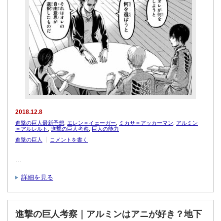
2018.12.8
進撃の巨人最新予想
,
エレン＝イェーガー
,
ミカサ＝アッカーマン
,
アルミン
＝アルレルト
,
進撃の巨人考察
,
巨人の能力
進撃の巨人
コメントを書く
…
詳細を見る
進撃の巨人考察｜アルミンはアニが好き？地下