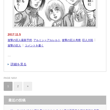
2017.11.5
進撃の巨人最新予想
,
アルミン＝アルレルト
,
進撃の巨人考察
,
巨人大戦
進撃の巨人
コメントを書く
…
詳細を見る
PAGE NAVI
1
2
»
最近の投稿