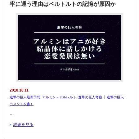
牢に通う理由はベルトルトの記憶が原因か
2018.10.11
進撃の巨人最新予想
,
アルミン＝アルレルト
,
進撃の巨人考察
進撃の巨人
コメントを書く
…
詳細を見る