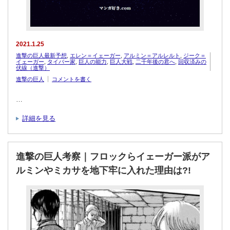
2021.1.25
進撃の巨人最新予想
,
エレン＝イェーガー
,
アルミン＝アルレルト
,
ジーク＝
イェーガー
,
タイバー家
,
巨人の能力
,
巨人大戦
,
二千年後の君へ
,
回収済みの
伏線（進撃）
進撃の巨人
コメントを書く
…
詳細を見る
進撃の巨人考察｜フロックらイェーガー派がア
ルミンやミカサを地下牢に入れた理由は?!