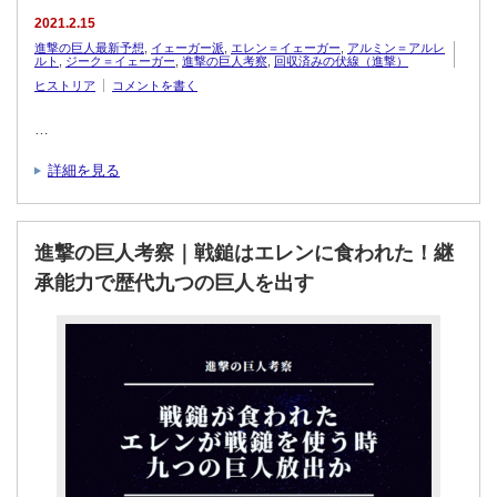
2021.2.15
進撃の巨人最新予想
,
イェーガー派
,
エレン＝イェーガー
,
アルミン＝アルレ
ルト
,
ジーク＝イェーガー
,
進撃の巨人考察
,
回収済みの伏線（進撃）
ヒストリア
コメントを書く
…
詳細を見る
進撃の巨人考察｜戦鎚はエレンに食われた！継
承能力で歴代九つの巨人を出す