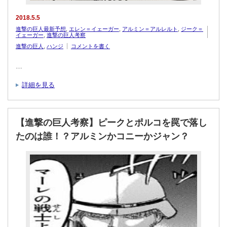
2018.5.5
進撃の巨人最新予想
,
エレン＝イェーガー
,
アルミン＝アルレルト
,
ジーク＝
イェーガー
,
進撃の巨人考察
進撃の巨人
,
ハンジ
コメントを書く
…
詳細を見る
【進撃の巨人考察】ピークとポルコを罠で落し
たのは誰！？アルミンかコニーかジャン？