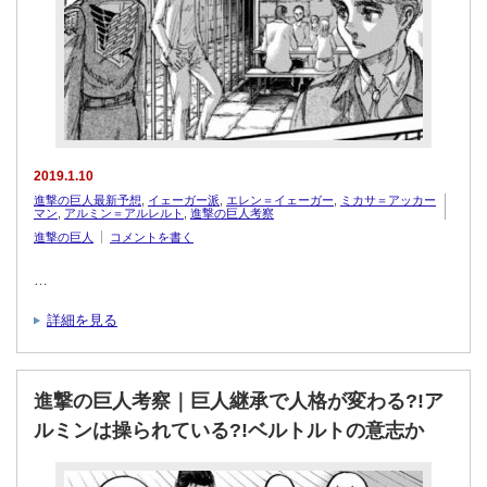
2019.1.10
進撃の巨人最新予想
,
イェーガー派
,
エレン＝イェーガー
,
ミカサ＝アッカー
マン
,
アルミン＝アルレルト
,
進撃の巨人考察
進撃の巨人
コメントを書く
…
詳細を見る
進撃の巨人考察｜巨人継承で人格が変わる?!ア
ルミンは操られている?!ベルトルトの意志か