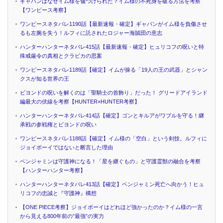
ギャバンはなぜイム様を傷つけられた？イム様の不死身を破る方法を考察
【ワンピース考察】
ワンピースネタバレ1190話【最新速報・確定】ギャバンがイム様を負傷させ
るも左腕を失う！ルフィに託されたロジャー海賊団の意志
ハンターハンターネタバレ415話【最新速報・確定】ヒュリコフの呪いと特
殊戒厳令の真相とクラピカの思案
ワンピースネタバレ1189話【確定】イムが操る「19人の王の武器」とシャン
クスが知る世界の王
ビヨンドの呪いを解くのは「聖騎士の首飾り」だった！ グリードアイランド
編最大の伏線を考察【HUNTER×HUNTER考察】
ハンターハンターネタバレ414話【確定】ゴンとキルアがワブルを守る！継
承戦の参戦権とビヨンドの呪い
ワンピースネタバレ1188話【確定】イム様の「空白」という剣技。ルフィに
ジョイボーイではないと断言した理由
ベンジャミンは守護神になる！「星を継ぐもの」と守護霊獣の融合を考察
【ハンターハンター考察】
ハンターハンターネタバレ413話【確定】ベンジャミン死亡へ向かう！ヒュ
リコフの忠誠と『守護神』構想
【ONE PIECE考察】ジョイボーイはどれほど強かったのか？イム様の一言
から見える800年前の”最強”の実力