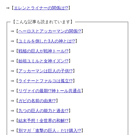
⇒【
エレンとライナーの関係は!?
】
【こんな記事も読まれています】
⇒【
ヘーロスとアッカーマンの関係!?
】
⇒【
ユミルを倒した3人の神とは!?
】
⇒【
戦槌の巨人が戦神トール!?
】
⇒【
始祖ユミルと女神イズン!?
】
⇒【
アッカーマンは巨人の子供!?
】
⇒【
ライナーとファルコは孤立!?
】
⇒【
リヴァイの最期!?神トール共通点
】
⇒【
ガビの名前の由来!?
】
⇒【
九つの巨人の能力と過去!?
】
⇒【
結末予想！全世界の和解!?
】
⇒【
別マガ「進撃の巨人」だけ購入!?
】