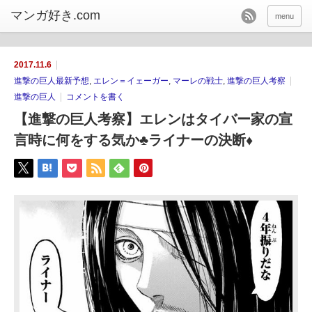
menu
2017.11.6
進撃の巨人最新予想
,
エレン＝イェーガー
,
マーレの戦士
,
進撃の巨人考察
進撃の巨人
コメントを書く
【進撃の巨人考察】エレンはタイバー家の宣
言時に何をする気か♣ライナーの決断♦