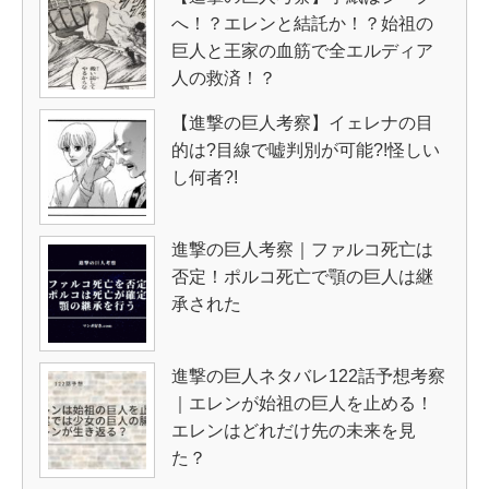
へ！？エレンと結託か！？始祖の
巨人と王家の血筋で全エルディア
人の救済！？
【進撃の巨人考察】イェレナの目
的は?目線で嘘判別が可能?!怪しい
し何者?!
進撃の巨人考察｜ファルコ死亡は
否定！ポルコ死亡で顎の巨人は継
承された
進撃の巨人ネタバレ122話予想考察
｜エレンが始祖の巨人を止める！
エレンはどれだけ先の未来を見
た？