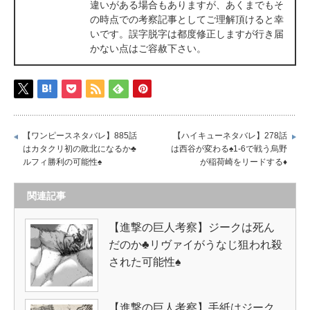
違いがある場合もありますが、あくまでもそ
の時点での考察記事としてご理解頂けると幸
いです。誤字脱字は都度修正しますが行き届
かない点はご容赦下さい。
【ワンピースネタバレ】885話
【ハイキューネタバレ】278話
はカタクリ初の敗北になるか♣
は西谷が変わる♠1-6で戦う烏野
ルフィ勝利の可能性♠
が稲荷崎をリードする♦
関連記事
【進撃の巨人考察】ジークは死ん
だのか♣リヴァイがうなじ狙われ殺
された可能性♠
【進撃の巨人考察】手紙はジーク