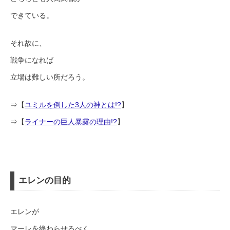
できている。
それ故に、
戦争になれば
立場は難しい所だろう。
⇒【
ユミルを倒した3人の神とは!?
】
⇒【
ライナーの巨人暴露の理由!?
】
エレンの目的
エレンが
マーレを終わらせるべく