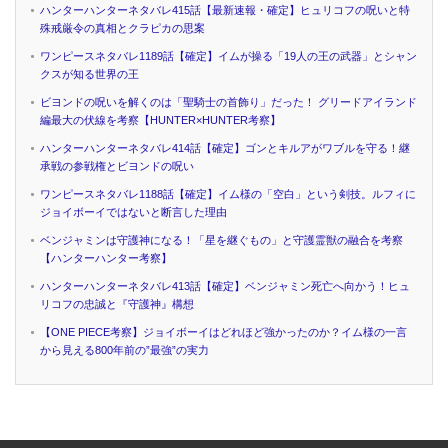
ハンターハンターネタバレ415話【最新速報・確定】ヒュリコフの呪いと特
殊戒厳令の真相とクラピカの思案
ワンピースネタバレ1189話【確定】イムが操る「19人の王の武器」とシャン
クスが知る世界の王
ビヨンドの呪いを解くのは「聖騎士の首飾り」だった！ グリードアイランド
編最大の伏線を考察【HUNTER×HUNTER考察】
ハンターハンターネタバレ414話【確定】ゴンとキルアがワブルを守る！継
承戦の参戦権とビヨンドの呪い
ワンピースネタバレ1188話【確定】イム様の「空白」という剣技。ルフィに
ジョイボーイではないと断言した理由
ベンジャミンは守護神になる！「星を継ぐもの」と守護霊獣の融合を考察
【ハンターハンター考察】
ハンターハンターネタバレ413話【確定】ベンジャミン死亡へ向かう！ヒュ
リコフの忠誠と『守護神』構想
【ONE PIECE考察】ジョイボーイはどれほど強かったのか？イム様の一言
から見える800年前の”最強”の実力