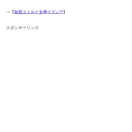
⇒【
始祖ユミルと女神イズン!?
】
スポンサーリンク