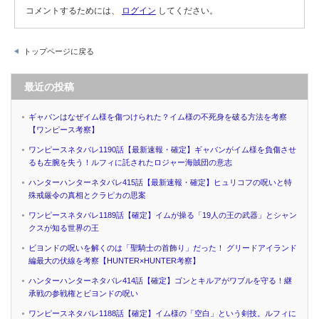
コメントするためには、
ログイン
してください。
トップページに戻る
最近の投稿
ギャバンはなぜイム様を傷つけられた？イム様の不死身を破る方法を考察
【ワンピース考察】
ワンピースネタバレ1190話【最新速報・確定】ギャバンがイム様を負傷させ
るも左腕を失う！ルフィに託されたロジャー海賊団の意志
ハンターハンターネタバレ415話【最新速報・確定】ヒュリコフの呪いと特
殊戒厳令の真相とクラピカの思案
ワンピースネタバレ1189話【確定】イムが操る「19人の王の武器」とシャン
クスが知る世界の王
ビヨンドの呪いを解くのは「聖騎士の首飾り」だった！ グリードアイランド
編最大の伏線を考察【HUNTER×HUNTER考察】
ハンターハンターネタバレ414話【確定】ゴンとキルアがワブルを守る！継
承戦の参戦権とビヨンドの呪い
ワンピースネタバレ1188話【確定】イム様の「空白」という剣技。ルフィに