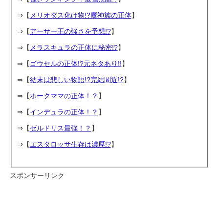
⇒【
メリオダス化け物!?魔神族の正体
】
⇒【
アーサー王の強さを予想!?
】
⇒【
メラスキュラの正体に秘密!?
】
⇒【
ゴウセルの正体!?元ネタあり!!
】
⇒【
結末は悲しい物語!?完結間近!?
】
⇒【
ホークママの正体！？
】
⇒【
インデュラの正体！？
】
⇒【
ゼルドリス最強！？
】
⇒【
エスタロッサ生存は濃厚!?
】
スポンサーリンク