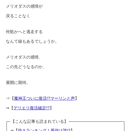
メリオダスの感情が
戻ることなく
何処かへと逃走する
なんて線もあるでしょうか。
メリオダスの感情、
この先どうなるのか、
展開に期待。
⇒【
魔神王ついに復活!?マーリンと声
】
⇒【
デリエリ復活確定!?
】
【こんな記事も読まれている】
⇒【
強さランキング！最強は誰!?
】