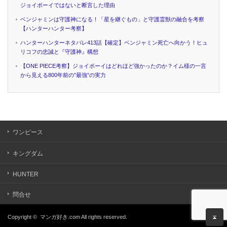
ジョイボーイではないと断言した理由
ベンジャミンは守護神になる！「星を継ぐもの」と守護霊獣の融合を考察
【ハンターハンター考察】
ハンターハンターネタバレ413話【確定】ベンジャミン死亡へ向かう！ヒュ
リコフの忠誠と『守護神』構想
【ONE PIECE考察】ジョイボーイはどれほど強かったのか？イム様の一言
から見える800年前の”最強”の実力
ワンピース
キングダム
HUNTER
問合せ
Copyright ©
マンガ好き.com
All rights reserved.