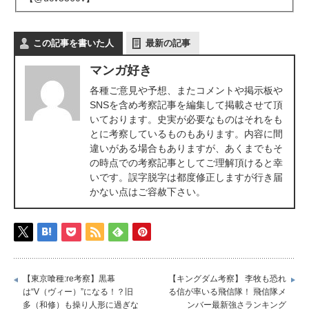
この記事を書いた人
最新の記事
マンガ好き
各種ご意見や予想、またコメントや掲示板や
SNSを含め考察記事を編集して掲載させて頂
いております。史実が必要なものはそれをも
とに考察しているものもあります。内容に間
違いがある場合もありますが、あくまでもそ
の時点での考察記事としてご理解頂けると幸
いです。誤字脱字は都度修正しますが行き届
かない点はご容赦下さい。
【東京喰種:re考察】黒幕
【キングダム考察】 李牧も恐れ
は“V（ヴィー）”になる！？旧
る信が率いる飛信隊！ 飛信隊メ
多（和修）も操り人形に過ぎな
ンバー最新強さランキング