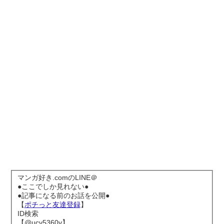
マンガ好き.comのLINE＠
●ここでしか見れない●
●記事になる前のお話を公開●
【
ポチっと友達登録
】
ID検索
【@ucv5360v】