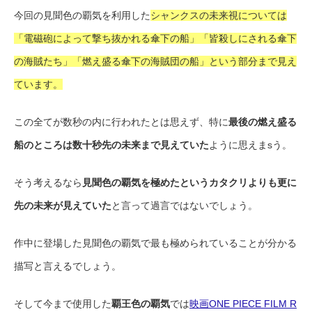
今回の見聞色の覇気を利用した
シャンクスの未来視については
「電磁砲によって撃ち抜かれる傘下の船」「皆殺しにされる傘下
の海賊たち」「燃え盛る傘下の海賊団の船」という部分まで見え
ています。
この全てが数秒の内に行われたとは思えず、特に
最後の燃え盛る
船のところは数十秒先の未来まで見えていた
ように思えまsう。
そう考えるなら
見聞色の覇気を極めたというカタクリよりも更に
先の未来が見えていた
と言って過言ではないでしょう。
作中に登場した見聞色の覇気で最も極められていることが分かる
描写と言えるでしょう。
そして今まで使用した
覇王色の覇気
では
映画ONE PIECE FILM R