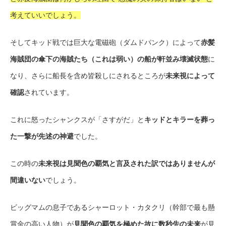
考えていいでしょう。
そしてキッド戦では巨大な電磁砲（ダムドパンク）によって
赤髪
海賊団の傘下の海賊たち（これは弱い）の船が軒並み壊滅状態
に
なり、さらに船長を含め皆殺しにされるところが
未来視によって
確認
されています。
これに怒ったシャンクスが「さすがだ」と
キッドとキラーを葬っ
た一撃が先述の神避
でした。
この時の
未来視は見聞色の覇気と言及された訳ではありませんが
間違いない
でしょう。
ビッグマムの息子であるシャーロット・カタクリ（幹部で最も懸
賞金の高い人物）が
見聞色の覇気を極めた故に数秒先の未来
が見