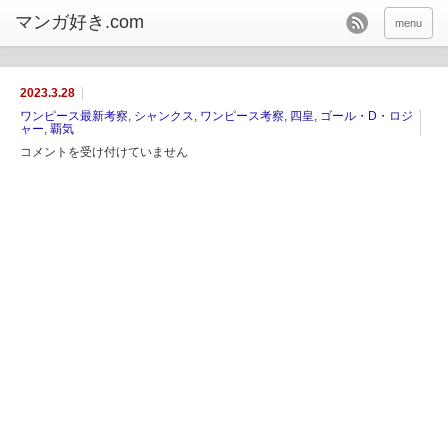
menu
2023.3.28
ワンピース最新考察
,
シャンクス
,
ワンピース考察
,
四皇
,
ゴール・D・ロジ
ャー
,
覇気
コメントを受け付けていません