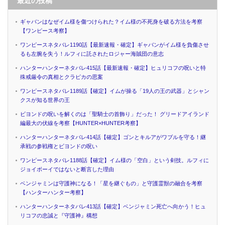
最近の投稿
ギャバンはなぜイム様を傷つけられた？イム様の不死身を破る方法を考察
【ワンピース考察】
ワンピースネタバレ1190話【最新速報・確定】ギャバンがイム様を負傷させ
るも左腕を失う！ルフィに託されたロジャー海賊団の意志
ハンターハンターネタバレ415話【最新速報・確定】ヒュリコフの呪いと特
殊戒厳令の真相とクラピカの思案
ワンピースネタバレ1189話【確定】イムが操る「19人の王の武器」とシャン
クスが知る世界の王
ビヨンドの呪いを解くのは「聖騎士の首飾り」だった！ グリードアイランド
編最大の伏線を考察【HUNTER×HUNTER考察】
ハンターハンターネタバレ414話【確定】ゴンとキルアがワブルを守る！継
承戦の参戦権とビヨンドの呪い
ワンピースネタバレ1188話【確定】イム様の「空白」という剣技。ルフィに
ジョイボーイではないと断言した理由
ベンジャミンは守護神になる！「星を継ぐもの」と守護霊獣の融合を考察
【ハンターハンター考察】
ハンターハンターネタバレ413話【確定】ベンジャミン死亡へ向かう！ヒュ
リコフの忠誠と『守護神』構想