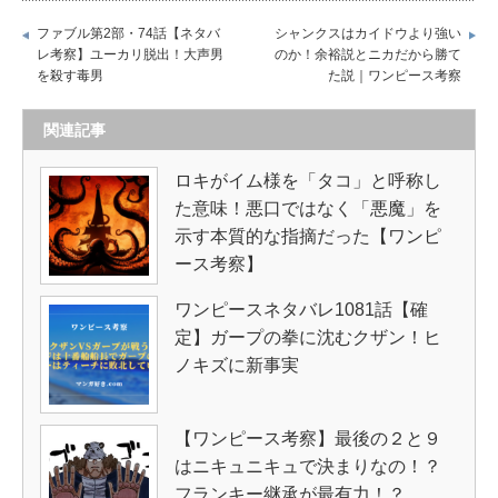
ファブル第2部・74話【ネタバ
シャンクスはカイドウより強い
レ考察】ユーカリ脱出！大声男
のか！余裕説とニカだから勝て
を殺す毒男
た説｜ワンピース考察
関連記事
ロキがイム様を「タコ」と呼称し
た意味！悪口ではなく「悪魔」を
示す本質的な指摘だった【ワンピ
ース考察】
ワンピースネタバレ1081話【確
定】ガープの拳に沈むクザン！ヒ
ノキズに新事実
【ワンピース考察】最後の２と９
はニキュニキュで決まりなの！？
フランキー継承が最有力！？