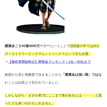
懸賞金こそ40億4890万ベリー
ということで
旧四皇の中では白ひ
げ＞カイドウ＞ビッグマム＞シャンクスという立ち位置。
⇒
【最終章開始時点】懸賞金ランキング！1位～50位まで
政府から見た危険度で決まることから
「懸賞金は強い順」ではな
い
ことは以前より言われていました。
しかしながら「まさか実力にここまで差があるとは・・・」と思
った人も多いのかもしれません。