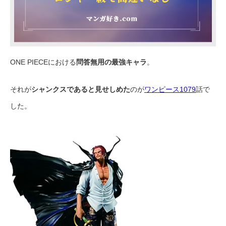
ONE PIECEにおける
問答無用の最強キャラ
。
それが
シャンクスであると見せしめた
のが
ワンピース1079
話で
した。