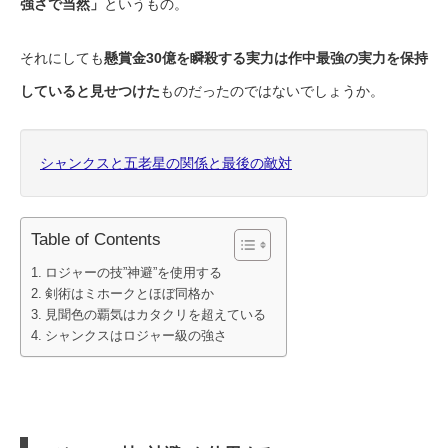
強さで当然」
というもの。
それにしても
懸賞金30億を瞬殺する実力は作中最強の実力を保持
していると見せつけた
ものだったのではないでしょうか。
シャンクスと五老星の関係と最後の敵対
Table of Contents
ロジャーの技”神避”を使用する
剣術はミホークとほぼ同格か
見聞色の覇気はカタクリを超えている
シャンクスはロジャー級の強さ