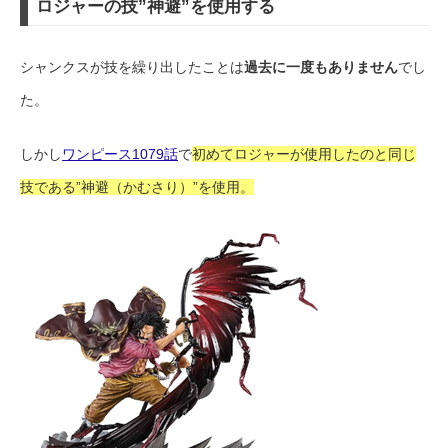
ロジャーの技”神避”を使用する
シャンクスが技を繰り出したことは
過去に一度もありません
でし
た。
しかし
ワンピース1079話
で
初めてロジャーが使用したのと同じ
技である”神避（かむさり）”を使用。