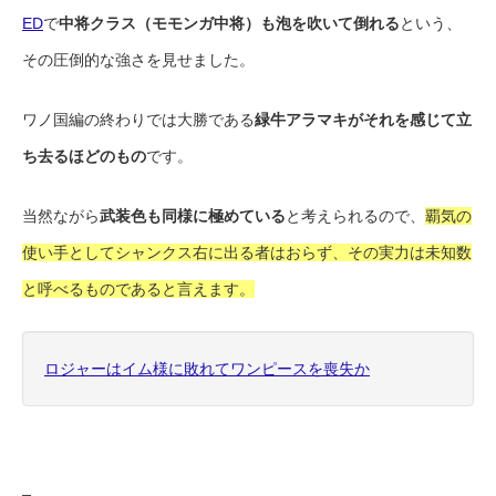
ED
で
中将クラス（モモンガ中将）も泡を吹いて倒れる
という、
その圧倒的な強さを見せました。
ワノ国編の終わりでは大勝である
緑牛アラマキがそれを感じて立
ち去るほどのもの
です。
当然ながら
武装色も同様に極めている
と考えられるので、
覇気の
使い手としてシャンクス右に出る者はおらず、その実力は未知数
と呼べるものであると言えます。
ロジャーはイム様に敗れてワンピースを喪失か