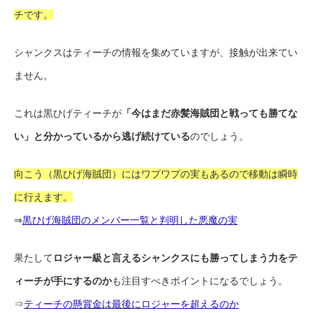
チです。
シャンクスはティーチの情報を集めていますが、接触が出来てい
ません。
これは黒ひげティーチが
「今はまだ赤髪海賊団と戦っても勝てな
い」と分かっているから逃げ続けている
のでしょう。
向こう（黒ひげ海賊団）にはワプワプの実もあるので移動は瞬時
に行えます。
⇒
黒ひげ海賊団のメンバー一覧と判明した悪魔の実
果たして
ロジャー級と言えるシャンクスにも勝ってしまう力をテ
ィーチが手にするのか
も注目すべきポイントになるでしょう。
⇒
ティーチの懸賞金は最後にロジャーを超えるのか