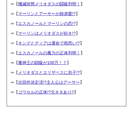
⇒【
殲滅状態メリオダスの闘級判明！
】
⇒【
マーリンとアーサーが師弟愛!?
】
⇒【
エスカノールとマーリンの恋!?
】
⇒【
マーリンはメリオダスが好き!?
】
⇒【
キングとディアは運命で両思い!?
】
⇒【
エスカノールの魔力の正体判明！
】
⇒【
魔神王の闘級が100万！？
】
⇒【
メリオダスとエリザベスに息子!?
】
⇒【
次回作決定済!?主人公はアーサー
】
⇒【
ゴウセルの正体!?元ネタあり!!
】