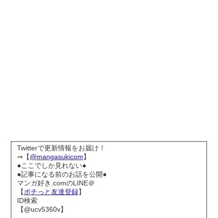
Twitterで更新情報をお届け！
⇒【
@mangasukicom
】
●ここでしか見れない●
●記事になる前のお話を公開●
マンガ好き.comのLINE＠
【
ポチっと友達登録
】
ID検索
【@ucv5360v】