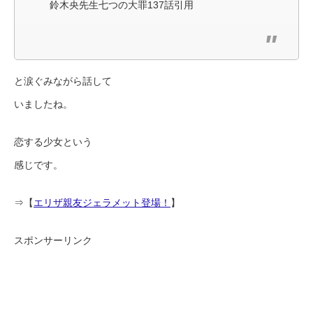
鈴木央先生七つの大罪137話引用
と涙ぐみながら話して
いましたね。
恋する少女という
感じです。
⇒【
エリザ親友ジェラメット登場！
】
スポンサーリンク