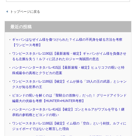
トップページに戻る
最近の投稿
ギャバンはなぜイム様を傷つけられた？イム様の不死身を破る方法を考察
【ワンピース考察】
ワンピースネタバレ1190話【最新速報・確定】ギャバンがイム様を負傷させ
るも左腕を失う！ルフィに託されたロジャー海賊団の意志
ハンターハンターネタバレ415話【最新速報・確定】ヒュリコフの呪いと特
殊戒厳令の真相とクラピカの思案
ワンピースネタバレ1189話【確定】イムが操る「19人の王の武器」とシャン
クスが知る世界の王
ビヨンドの呪いを解くのは「聖騎士の首飾り」だった！ グリードアイランド
編最大の伏線を考察【HUNTER×HUNTER考察】
ハンターハンターネタバレ414話【確定】ゴンとキルアがワブルを守る！継
承戦の参戦権とビヨンドの呪い
ワンピースネタバレ1188話【確定】イム様の「空白」という剣技。ルフィに
ジョイボーイではないと断言した理由