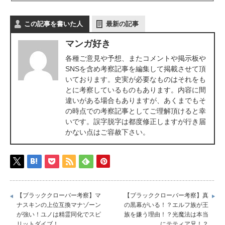
この記事を書いた人
最新の記事
マンガ好き
各種ご意見や予想、またコメントや掲示板や
SNSを含め考察記事を編集して掲載させて頂
いております。史実が必要なものはそれをも
とに考察しているものもあります。内容に間
違いがある場合もありますが、あくまでもそ
の時点での考察記事としてご理解頂けると幸
いです。誤字脱字は都度修正しますが行き届
かない点はご容赦下さい。
【ブラッククローバー考察】マ
【ブラッククローバー考察】真
ナスキンの上位互換マナゾーン
の黒幕がいる！？エルフ族が王
が強い！ユノは精霊同化でスピ
族を嫌う理由！？光魔法は本当
リットダイブ！
にテティア兄！？