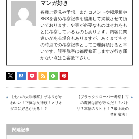
マンガ好き
各種ご意見や予想、またコメントや掲示板や
SNSを含め考察記事を編集して掲載させて頂
いております。史実が必要なものはそれをも
とに考察しているものもあります。内容に間
違いがある場合もありますが、あくまでもそ
の時点での考察記事としてご理解頂けると幸
いです。誤字脱字は都度修正しますが行き届
かない点はご容赦下さい。
【七つの大罪考察】ザネリがか
【ブラッククローバー考察】古
わいい！正体は女神族！メリオ
の魔神は誰が呼んだ！？パト
ダスに好意がある！？
リ？本物のリヒト！？最上級の
禁術魔法！
関連記事