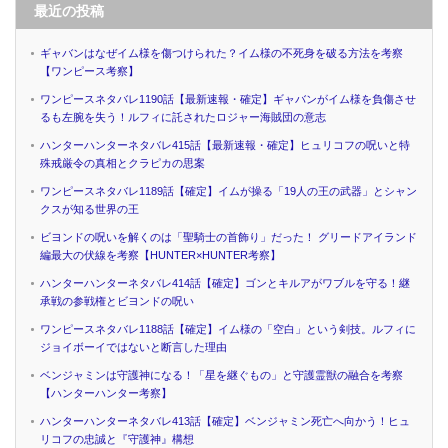
最近の投稿
ギャバンはなぜイム様を傷つけられた？イム様の不死身を破る方法を考察
【ワンピース考察】
ワンピースネタバレ1190話【最新速報・確定】ギャバンがイム様を負傷させ
るも左腕を失う！ルフィに託されたロジャー海賊団の意志
ハンターハンターネタバレ415話【最新速報・確定】ヒュリコフの呪いと特
殊戒厳令の真相とクラピカの思案
ワンピースネタバレ1189話【確定】イムが操る「19人の王の武器」とシャン
クスが知る世界の王
ビヨンドの呪いを解くのは「聖騎士の首飾り」だった！ グリードアイランド
編最大の伏線を考察【HUNTER×HUNTER考察】
ハンターハンターネタバレ414話【確定】ゴンとキルアがワブルを守る！継
承戦の参戦権とビヨンドの呪い
ワンピースネタバレ1188話【確定】イム様の「空白」という剣技。ルフィに
ジョイボーイではないと断言した理由
ベンジャミンは守護神になる！「星を継ぐもの」と守護霊獣の融合を考察
【ハンターハンター考察】
ハンターハンターネタバレ413話【確定】ベンジャミン死亡へ向かう！ヒュ
リコフの忠誠と『守護神』構想