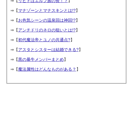
⇒【
リヒトはエルフ族の長！？
】
⇒【
マナゾーンとマナスキンとは!?
】
⇒【
お色気シーンの温泉回は神回!?
】
⇒【
アンチドリのネロの狙いとは!?
】
⇒【
初代魔法帝とユノの共通点?
】
⇒【
アスタとシスターは結婚できる?
】
⇒【
黒の暴牛メンバーまとめ
】
⇒【
魔法属性はどんなものがある？
】