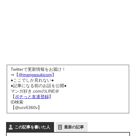
Twitterで更新情報をお届け！
⇒【
@mangasukicom
】
●ここでしか見れない●
●記事になる前のお話を公開●
マンガ好き.comのLINE＠
【
ポチっと友達登録
】
ID検索
【@ucv5360v】
この記事を書いた人
最新の記事