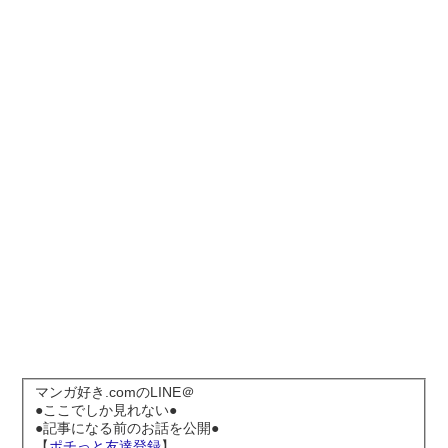
マンガ好き.comのLINE＠
●ここでしか見れない●
●記事になる前のお話を公開●
【
ポチっと友達登録
】