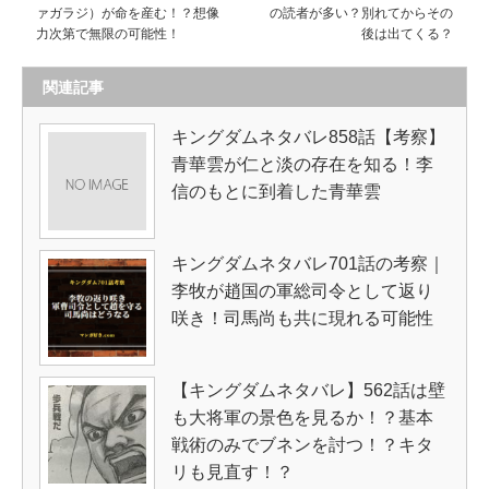
ァガラジ）が命を産む！？想像
の読者が多い？別れてからその
力次第で無限の可能性！
後は出てくる？
関連記事
キングダムネタバレ858話【考察】
青華雲が仁と淡の存在を知る！李
信のもとに到着した青華雲
キングダムネタバレ701話の考察｜
李牧が趙国の軍総司令として返り
咲き！司馬尚も共に現れる可能性
【キングダムネタバレ】562話は壁
も大将軍の景色を見るか！？基本
戦術のみでブネンを討つ！？キタ
リも見直す！？