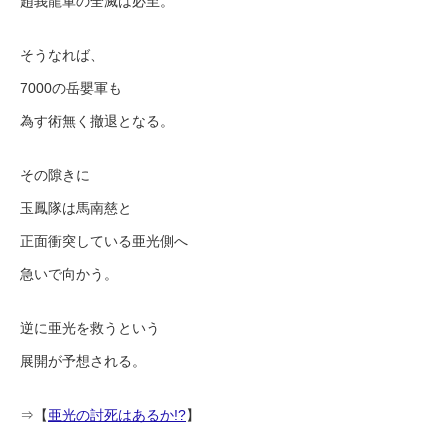
趙峩龍軍の全滅は必至。
そうなれば、
7000の岳嬰軍も
為す術無く撤退となる。
その隙きに
玉鳳隊は馬南慈と
正面衝突している亜光側へ
急いで向かう。
逆に亜光を救うという
展開が予想される。
⇒【
亜光の討死はあるか!?
】