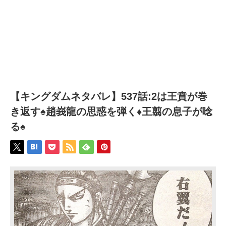
【キングダムネタバレ】537話:2は王賁が巻
き返す♠趙峩龍の思惑を弾く♦王翦の息子が唸
る♠