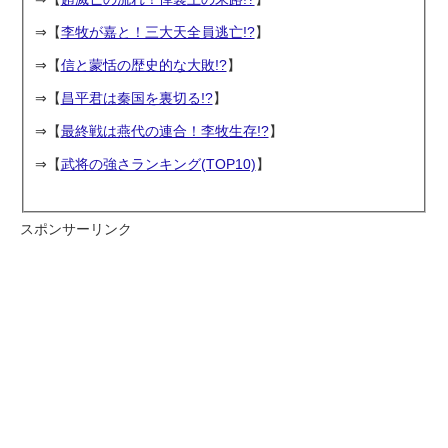
⇒【
李牧が嘉と！三大天全員逃亡!?
】
⇒【
信と蒙恬の歴史的な大敗!?
】
⇒【
昌平君は秦国を裏切る!?
】
⇒【
最終戦は燕代の連合！李牧生存!?
】
⇒【
武将の強さランキング(TOP10)
】
スポンサーリンク