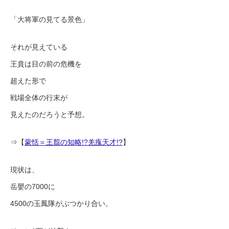
「大将軍の見てる景色」
それが見えている
王賁は目の前の危機を
超えた形で
戦場全体の行末が
見えたのだろうと予想。
⇒【
蒙恬＝王翦の知略!?羌瘣天才!?
】
現状は、
岳嬰の7000に
4500の玉鳳隊がぶつかり合い。