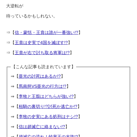
大逆転が
待っているかもしれない。
⇒【
信・蒙恬・王賁は誰が一番強い!?
】
⇒【
王賁は史実で4国を滅ぼす!?
】
⇒【
王賁が右で討ち取る将軍は!?
】
【こんな記事も読まれています】
⇒【
亜光の討死はあるか!?
】
⇒【
馬南慈VS亜光の行方は!?
】
⇒【
李牧と王翦はどちらが強い!?
】
⇒【
桓騎の裏切り!?討死か逃亡か!?
】
⇒【
李牧の史実にある処刑はナシ!?
】
⇒【
信は趙滅亡に絡まない!?
】
⇒【
趙滅亡の流れ！悼襄王の末路!?
】