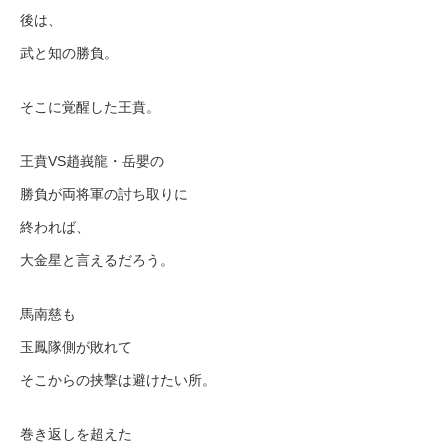
後は、
武と知の勝負。
そこに覚醒した王賁。
王賁VS趙峩龍・岳嬰の
勝負が両将軍の討ち取りに
終われば、
大金星と言えるだろう。
馬南慈も
玉鳳隊側が敗れて
そこからの挟撃は避けたい所。
巻き返しを超えた