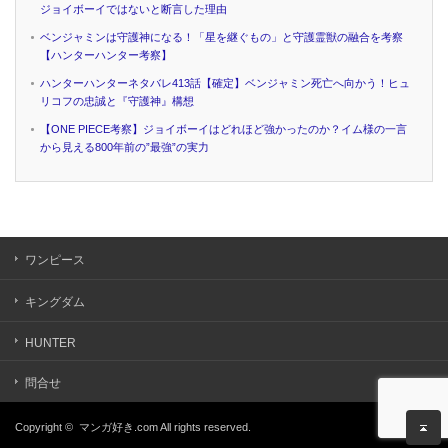
ジョイボーイではないと断言した理由
ベンジャミンは守護神になる！「星を継ぐもの」と守護霊獣の融合を考察
【ハンターハンター考察】
ハンターハンターネタバレ413話【確定】ベンジャミン死亡へ向かう！ヒュ
リコフの忠誠と『守護神』構想
【ONE PIECE考察】ジョイボーイはどれほど強かったのか？イム様の一言
から見える800年前の”最強”の実力
ワンピース
キングダム
HUNTER
問合せ
Copyright ©
マンガ好き.com
All rights reserved.