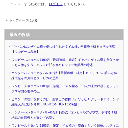
コメントするためには、
ログイン
してください。
トップページに戻る
最近の投稿
ギャバンはなぜイム様を傷つけられた？イム様の不死身を破る方法を考察
【ワンピース考察】
ワンピースネタバレ1190話【最新速報・確定】ギャバンがイム様を負傷させ
るも左腕を失う！ルフィに託されたロジャー海賊団の意志
ハンターハンターネタバレ415話【最新速報・確定】ヒュリコフの呪いと特
殊戒厳令の真相とクラピカの思案
ワンピースネタバレ1189話【確定】イムが操る「19人の王の武器」とシャン
クスが知る世界の王
ビヨンドの呪いを解くのは「聖騎士の首飾り」だった！ グリードアイランド
編最大の伏線を考察【HUNTER×HUNTER考察】
ハンターハンターネタバレ414話【確定】ゴンとキルアがワブルを守る！継
承戦の参戦権とビヨンドの呪い
ワンピースネタバレ1188話【確定】イム様の「空白」という剣技。ルフィに