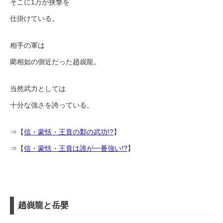
そこに1万が挟撃を
仕掛けている。
相手の軍は
藺相如の側近だった趙峩龍。
当然武力としては
十分な強さを誇っている。
⇒【
信・蒙恬・王賁の鄴の武功!?
】
⇒【
信・蒙恬・王賁は誰が一番強い!?
】
趙峩龍と岳嬰