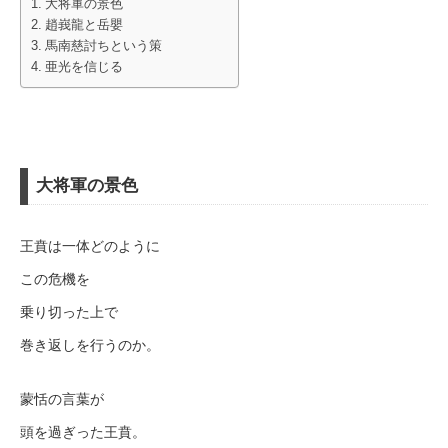
大将軍の景色
趙峩龍と岳嬰
馬南慈討ちという策
亜光を信じる
大将軍の景色
王賁は一体どのように
この危機を
乗り切った上で
巻き返しを行うのか。
蒙恬の言葉が
頭を過ぎった王賁。