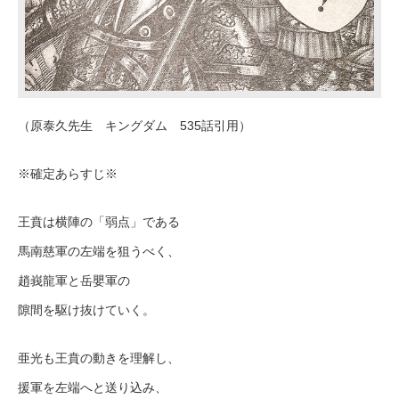
（原泰久先生 キングダム 535話引用）
※確定あらすじ※
王賁は横陣の「弱点」である
馬南慈軍の左端を狙うべく、
趙峩龍軍と岳嬰軍の
隙間を駆け抜けていく。
亜光も王賁の動きを理解し、
援軍を左端へと送り込み、