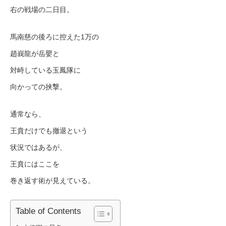
右の戦場の二日目。
馬南慈の後ろに控えた1万の
趙峩龍が岳嬰と
対峙している玉鳳隊に
向かっての挟撃。
通常なら、
王賁だけでも撤退という
状況ではあるが、
王賁にはここを
巻き返す術が見えている。
Table of Contents