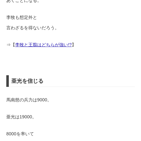
あくことになる。
李牧も想定外と
言わざるを得ないだろう。
⇒【
李牧と王翦はどちらが強い!?
】
亜光を信じる
馬南慈の兵力は9000。
亜光は19000。
8000を率いて