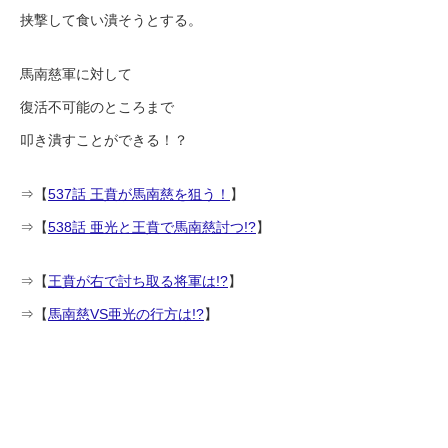
挟撃して食い潰そうとする。
馬南慈軍に対して
復活不可能のところまで
叩き潰すことができる！？
⇒【
537話 王賁が馬南慈を狙う！
】
⇒【
538話 亜光と王賁で馬南慈討つ!?
】
⇒【
王賁が右で討ち取る将軍は!?
】
⇒【
馬南慈VS亜光の行方は!?
】