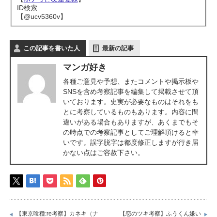
ID検索
【@ucv5360v】
この記事を書いた人
最新の記事
マンガ好き
各種ご意見や予想、またコメントや掲示板や
SNSを含め考察記事を編集して掲載させて頂
いております。史実が必要なものはそれをも
とに考察しているものもあります。内容に間
違いがある場合もありますが、あくまでもそ
の時点での考察記事としてご理解頂けると幸
いです。誤字脱字は都度修正しますが行き届
かない点はご容赦下さい。
【東京喰種:re考察】カネキ（ナ
【恋のツキ考察】ふうくん嫌い