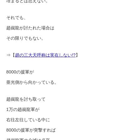
埋まるとは思えない。
それでも、
趙峩龍が討たれた場合は
その限りでもない。
⇒【
趙の三大天呼称は実在しない!?
】
8000の援軍が
亜光側から向かっている。
趙峩龍を討ち取って
1万の趙峩龍軍が
右往左往している中に
8000の援軍が突撃すれば