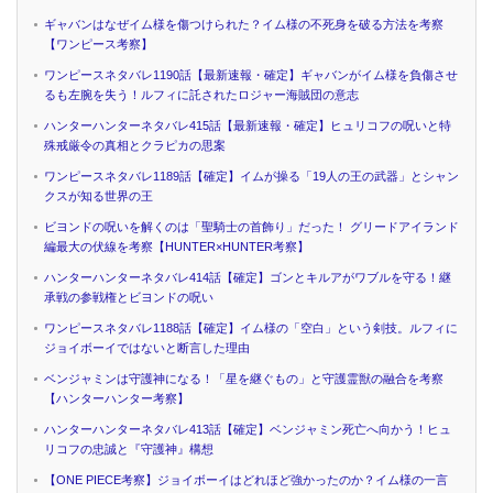
ギャバンはなぜイム様を傷つけられた？イム様の不死身を破る方法を考察
【ワンピース考察】
ワンピースネタバレ1190話【最新速報・確定】ギャバンがイム様を負傷させ
るも左腕を失う！ルフィに託されたロジャー海賊団の意志
ハンターハンターネタバレ415話【最新速報・確定】ヒュリコフの呪いと特
殊戒厳令の真相とクラピカの思案
ワンピースネタバレ1189話【確定】イムが操る「19人の王の武器」とシャン
クスが知る世界の王
ビヨンドの呪いを解くのは「聖騎士の首飾り」だった！ グリードアイランド
編最大の伏線を考察【HUNTER×HUNTER考察】
ハンターハンターネタバレ414話【確定】ゴンとキルアがワブルを守る！継
承戦の参戦権とビヨンドの呪い
ワンピースネタバレ1188話【確定】イム様の「空白」という剣技。ルフィに
ジョイボーイではないと断言した理由
ベンジャミンは守護神になる！「星を継ぐもの」と守護霊獣の融合を考察
【ハンターハンター考察】
ハンターハンターネタバレ413話【確定】ベンジャミン死亡へ向かう！ヒュ
リコフの忠誠と『守護神』構想
【ONE PIECE考察】ジョイボーイはどれほど強かったのか？イム様の一言