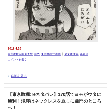
2018.4.26
東京喰種:re最新予想
,
亜門
,
東京喰種:re考察
東京喰種:re
,
墓盗り
コメントを書く
…
詳細を見る
【東京喰種:reネタバレ】170話でヨモがウタに
勝利！滝澤はネックレスを返しに亜門のところ
へ！