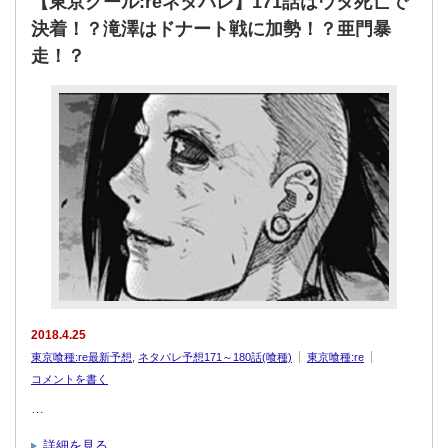
【東京グール:reネタバレ】171話はウタ死亡で
決着！？滝澤はドナート戦に加勢！？亜門暴
走！？
2018.4.25
東京喰種:re最新予想
,
ネタバレ予想171～180話(喰種)
東京喰種:re
コメントを書く
…
詳細を見る