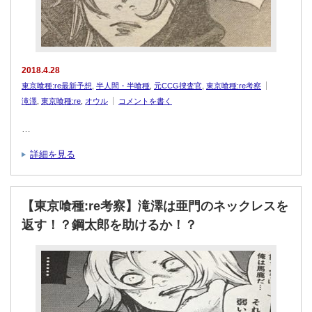
2018.4.28
東京喰種:re最新予想
,
半人間・半喰種
,
元CCG捜査官
,
東京喰種:re考察
滝澤
,
東京喰種:re
,
オウル
コメントを書く
…
詳細を見る
【東京喰種:re考察】滝澤は亜門のネックレスを
返す！？鋼太郎を助けるか！？