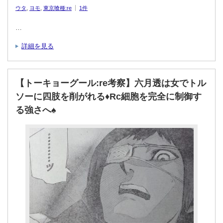
ウタ
,
ヨモ
,
東京喰種:re
1件
…
詳細を見る
【トーキョーグール:re考察】六月透は女でトル
ソーに四肢を削がれる♦Rc細胞を完全に制御す
る強さへ♠