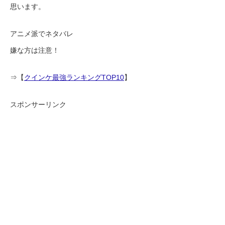
思います。
アニメ派でネタバレ
嫌な方は注意！
⇒【
クインケ最強ランキングTOP10
】
スポンサーリンク