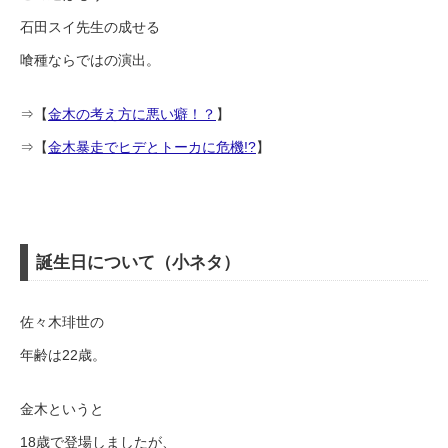
石田スイ先生の成せる
喰種ならではの演出。
⇒【
金木の考え方に悪い癖！？
】
⇒【
金木暴走でヒデとトーカに危機!?
】
誕生日について（小ネタ）
佐々木琲世の
年齢は22歳。
金木というと
18歳で登場しましたが、