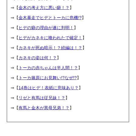
⇒【
金木の考え方に悪い癖！？
】
⇒【
金木暴走でヒデとトーカに危機!?
】
⇒【
ヒデの癖の理由が遂に判明！
】
⇒【
ヒデがカネキに喰われたで確定！
】
⇒【
カネキが死ぬ暗示！？続編は！？
】
⇒【
カネキの姿は何！？
】
⇒【
トーカの赤ちゃんは半人間！？
】
⇒【
トーカ篠原にお見舞い!?なぜ!?
】
⇒【
14巻はヒデ！表紙に意味あり？
】
⇒【
リゼと有馬は従兄妹！？
】
⇒【
有馬と金木が異母兄弟！？
】