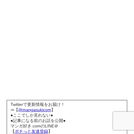
Twitterで更新情報をお届け！
⇒【
@mangasukicom
】
●ここでしか見れない●
●記事になる前のお話を公開●
マンガ好き.comのLINE＠
【
ポチっと友達登録
】