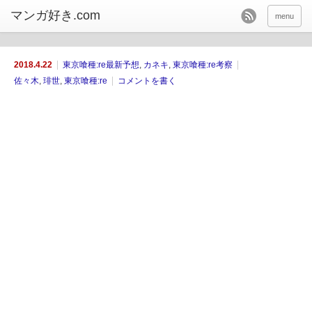
menu
2018.4.22
東京喰種:re最新予想
,
カネキ
,
東京喰種:re考察
佐々木
,
琲世
,
東京喰種:re
コメントを書く