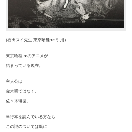
(石田スイ先生 東京喰種:re 引用）
東京喰種:reのアニメが
始まっている現在。
主人公は
金木研ではなく、
佐々木琲世。
単行本を読んでいる方なら
この謎のついては既に