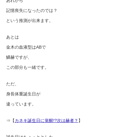
あれから
記憶喪失になったのでは？
という推測が出来ます。
あとは
金木の血液型はABで
鱗赫ですが、
この部分も一緒です。
ただ、
身長体重誕生日が
違っています。
⇒【
カネキ誕生日に覚醒!?次は赫者？
】