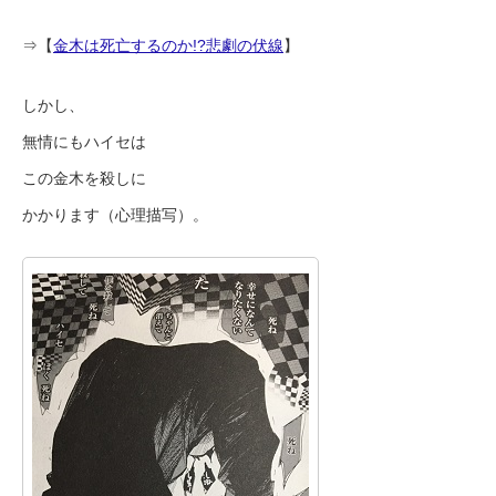
⇒【
金木は死亡するのか!?悲劇の伏線
】
しかし、
無情にもハイセは
この金木を殺しに
かかります（心理描写）。