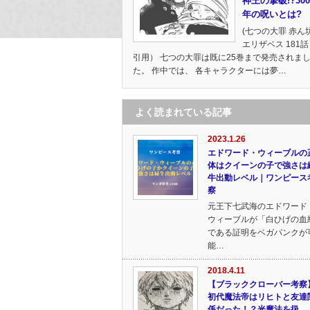
神王の撃破!?300
年の呪いとは?
(七つの大罪 赤ん
エリザベス 181話
引用） 七つの大罪は既に25巻まで発売されま
た。 作中では、 各キャラクターには夢…
よく読まれている記事
2023.1.26
エドワード・ウィーブルの
体はクイーンの子で強さは
牛出動レベル｜ワンピース
察
元王下七武海のエドワード
ウィーブルが「白ひげの血
である証明をベガパンクが
能…
2018.4.11
【ブラッククローバー考察
初代魔法帝はリヒトと友達
係だった！？光魔法を扱