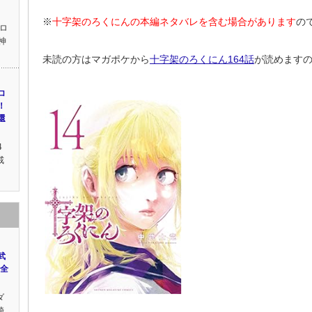
※
十字架のろくにんの本編ネタバレを含む場合があります
の
ロ
神
未読の方はマガポケから
十字架のろくにん164話
が読めます
ロ
！
還
4
戒
武
い全
ダ
騎