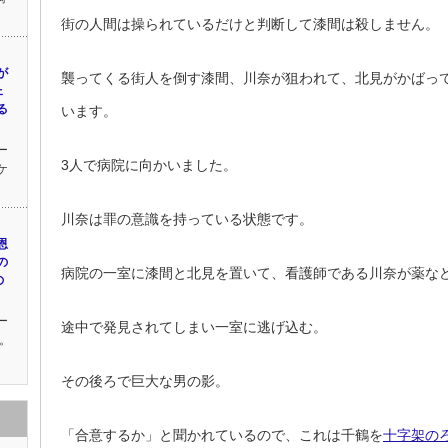
街の人間は操られているだけと判断して漆間は殺しません。
が
襲ってくる街人を倒す漆間、川奈が狙われて、北見がかばっ
ェ
る
います。
ー
3人で病院に向かいました。
ケ
川奈は罪の意識を持っている状態です。
恩
の
病院の一室に漆間と北見を置いて、看護師である川奈が薬な
の
ー
途中で発見されてしまい一室に逃げ込む。
。
その後ろで巨大な男の影。
「合意するか」と聞かれているので、これは千鶴を
十字架のろ