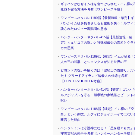
ギャバンはなぜイム様を傷つけられた？イム様の
死身を破る方法を考察【ワンピース考察】
ワンピースネタバレ1190話【最新速報・確定】ギ
バンがイム様を負傷させるも左腕を失う！ルフィ
託されたロジャー海賊団の意志
ハンターハンターネタバレ415話【最新速報・確
定】ヒュリコフの呪いと特殊戒厳令の真相とクラ
カの思案
ワンピースネタバレ1189話【確定】イムが操る「1
人の王の武器」とシャンクスが知る世界の王
ビヨンドの呪いを解くのは「聖騎士の首飾り」だ
た！ グリードアイランド編最大の伏線を考察
【HUNTER×HUNTER考察】
ハンターハンターネタバレ414話【確定】ゴンと
ルアがワブルを守る！継承戦の参戦権とビヨンド
呪い
ワンピースネタバレ1188話【確定】イム様の「空
白」という剣技。ルフィにジョイボーイではない
断言した理由
ベンジャミンは守護神になる！「星を継ぐもの」
守護霊獣の融合を考察【ハンターハンター考察】