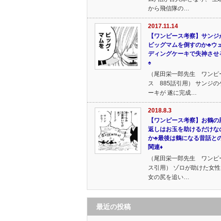
から飛信隊の…
2017.11.14
【ワンピース考察】サンジ
ビッグマムを倒すのか♣ウ
ディングケーキで失神させ
♠
（尾田栄一郎先生 ワンピ
ス 885話引用） サンジの
ーキが 遂に完成…
2018.8.3
【ワンピース考察】お鶴の
返しはお玉を助けるだけな
か♣最後は鶴になる昔話と
関連♦
（尾田栄一郎先生 ワンピ
ス引用） ゾロが助けた女性
女の尻を追い…
最近の投稿