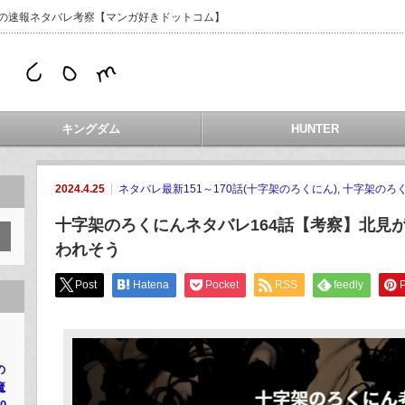
などの速報ネタバレ考察【マンガ好きドットコム】
キングダム
HUNTER
2024.4.25
ネタバレ最新151～170話(十字架のろくにん)
,
十字架のろ
十字架のろくにんネタバレ164話【考察】北見
われそう
Post
Hatena
Pocket
RSS
feedly
P
の
魔