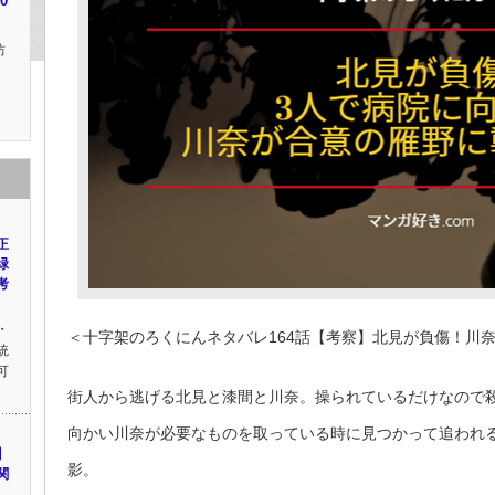
0
坊
し
正
緑
考
・
＜十字架のろくにんネタバレ164話【考察】北見が負傷！川
統
可
街人から逃げる北見と漆間と川奈。操られているだけなので
向かい川奈が必要なものを取っている時に見つかって追われ
】
影。
関