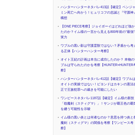
ハンターハンターネタバレ413話【確定】ベンジ
ミン死亡へ向かう！ヒュリコフの忠誠と『守護神
構想
【ONE PIECE考察】ジョイボーイはどれほど強
たのか？イム様の一言から見える800年前の”最強
実力
ワブルの黒い影は守護霊獣ではない？矛盾から考
る正体【ハンターハンター考察】
オイト王妃の計画は本当に成功したのか？ 本物の
ブルは守られたのかを考察【HUNTER×HUNTER
察】
ハンターハンターネタバレ412話【確定】ワブル
オイトの実娘ではない！ビヨンドはカキンの憲法
正で王族犯罪への裁きを可能にしたい
ワンピースネタバレ1187話【確定】イム様の新技
「怨魔剣（スティグマ）」！サンジが覇王色の覇
を纏う可能性を示唆
イム様の黒い炎とは何者なのか？意思を持つ炎と
魔剣（スティグマ）の関係を考察【ワンピース考
察】