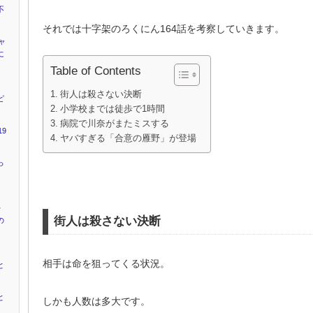
不
それでは十字架のろくにん164話を考察していきます。
ャ
に
Table of Contents
街人は殺さない決断
ピ
小学校までは徒歩で1時間
病院で川奈がまたミスする
9
ヤバすぎる「合意の雁野」が登場
っ
キ
街人は殺さない決断
の
相手は命を狙ってくる状況。
と
と
しかも人数は多大です。