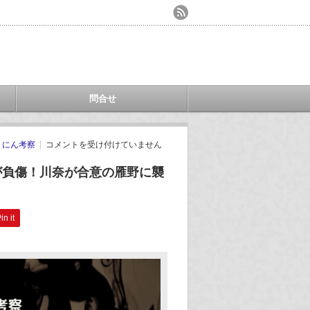
問合せ
くにん考察
コメントを受け付けていません
が負傷！川奈が合意の雁野に襲
in it