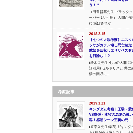
う！？
（田畠裕基先生 ブラックク
ーバー 1話引用） 人間が魔
に 滅ぼされか…
2018.2.15
【七つの大罪考察】エスタ
ッサがガラン壊し死亡確定
戒禁を回収しエリザベス奪
を目論む！？
(鈴木央先生 七つの大罪 25
話引用) ゼルドリスと 共に
禁の回収に…
考察記事
2019.1.21
キングダム考察｜王騎・蒙
VS龐煖・李牧の馬陽の戦
容！感動シーン王騎の死！
(原泰久先生/集英社/キング
ム) 信が百人隊となり、 王