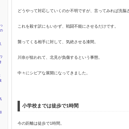
ャ
どうやって対応していくのか不明ですが、言ってみれば洗脳
』
かっ
これを殺す訳にもいかず、戦闘不能にさせるだけです。
”の
襲ってくる相手に対して、気絶させる漆間。
え
川奈が狙われて、北見が負傷するという事態。
ワ
考
中々にシビアな展開になってきました。
は
改
気
小学校までは徒歩で1時間
怨
今の距離は徒歩で1時間。