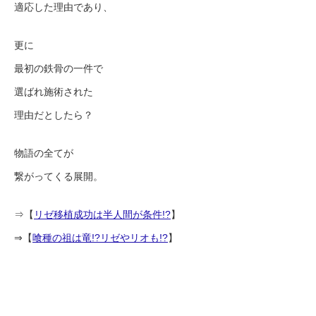
適応した理由であり、
更に
最初の鉄骨の一件で
選ばれ施術された
理由だとしたら？
物語の全てが
繋がってくる展開。
⇒【
リゼ移植成功は半人間が条件!?
】
⇒【
喰種の祖は竜!?リゼやリオも!?
】