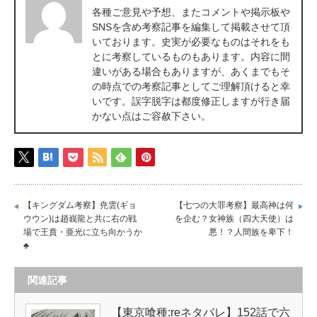
各種ご意見や予想、またコメントや掲示板や
SNSを含め考察記事を編集して掲載させて頂
いております。史実が必要なものはそれをも
とに考察しているものもあります。内容に間
違いがある場合もありますが、あくまでもそ
の時点での考察記事としてご理解頂けると幸
いです。誤字脱字は都度修正しますが行き届
かない点はご容赦下さい。
【キングダム考察】尭雲(ギョ
【七つの大罪考察】最高神は何
ウウン)は趙峩龍と共に右の戦
を企む？女神族（四大天使）は
場で王賁・亜光に立ち向かうか
悪！？人間族を卑下！
♣
関連記事
【東京喰種:reネタバレ】152話で六