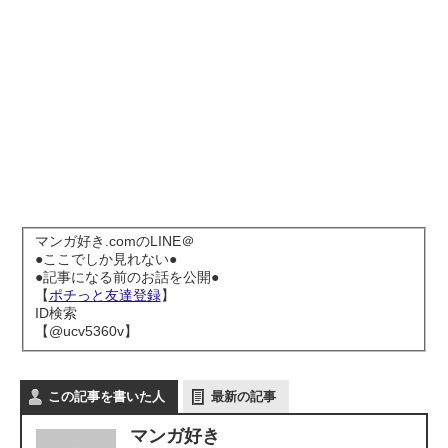
マンガ好き.comのLINE＠
●ここでしか見れない●
●記事になる前のお話を公開●
【
ポチっと友達登録
】
ID検索
【@ucv5360v】
この記事を書いた人
最新の記事
マンガ好き