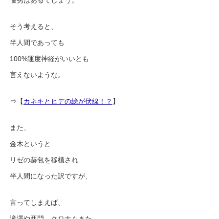
優劣はあるでしょう。
そう考えると、
半人間であっても
100%運度神経がいいとも
言えないような。
⇒【
カネキとヒデの絵が伏線！？
】
また、
金木というと
リゼの赫包を移植され
半人間になった訳ですが、
言ってしまえば、
滝澤や亜門、クロナもまた