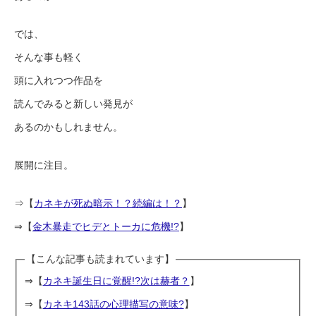
では、
そんな事も軽く
頭に入れつつ作品を
読んでみると新しい発見が
あるのかもしれません。
展開に注目。
⇒【
カネキが死ぬ暗示！？続編は！？
】
⇒【
金木暴走でヒデとトーカに危機!?
】
【こんな記事も読まれています】
⇒【
カネキ誕生日に覚醒!?次は赫者？
】
⇒【
カネキ143話の心理描写の意味?
】