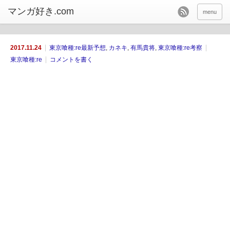
menu
2017.11.24
東京喰種:re最新予想
,
カネキ
,
有馬貴将
,
東京喰種:re考察
東京喰種:re
コメントを書く