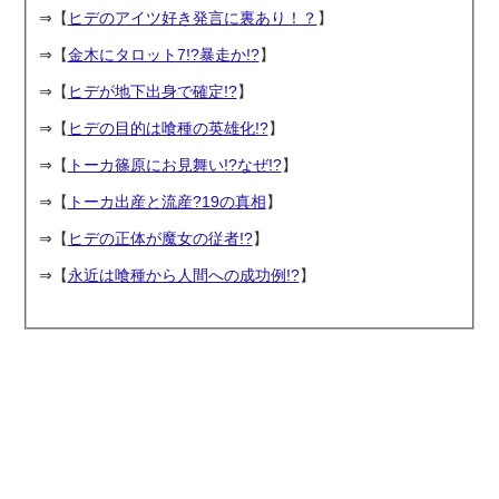
⇒【
ヒデのアイツ好き発言に裏あり！？
】
⇒【
金木にタロット7!?暴走か!?
】
⇒【
ヒデが地下出身で確定!?
】
⇒【
ヒデの目的は喰種の英雄化!?
】
⇒【
トーカ篠原にお見舞い!?なぜ!?
】
⇒【
トーカ出産と流産?19の真相
】
⇒【
ヒデの正体が魔女の従者!?
】
⇒【
永近は喰種から人間への成功例!?
】