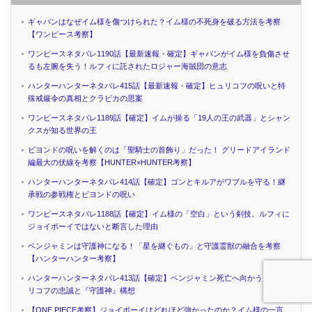
ギャバンはなぜイム様を傷つけられた？イム様の不死身を破る方法を考察
【ワンピース考察】
ワンピースネタバレ1190話【最新速報・確定】ギャバンがイム様を負傷させ
るも左腕を失う！ルフィに託されたロジャー海賊団の意志
ハンターハンターネタバレ415話【最新速報・確定】ヒュリコフの呪いと特
殊戒厳令の真相とクラピカの思案
ワンピースネタバレ1189話【確定】イムが操る「19人の王の武器」とシャン
クスが知る世界の王
ビヨンドの呪いを解くのは「聖騎士の首飾り」だった！ グリードアイランド
編最大の伏線を考察【HUNTER×HUNTER考察】
ハンターハンターネタバレ414話【確定】ゴンとキルアがワブルを守る！継
承戦の参戦権とビヨンドの呪い
ワンピースネタバレ1188話【確定】イム様の「空白」という剣技。ルフィに
ジョイボーイではないと断言した理由
ベンジャミンは守護神になる！「星を継ぐもの」と守護霊獣の融合を考察
【ハンターハンター考察】
ハンターハンターネタバレ413話【確定】ベンジャミン死亡へ向かう！ヒュ
リコフの忠誠と『守護神』構想
【ONE PIECE考察】ジョイボーイはどれほど強かったのか？イム様の一言