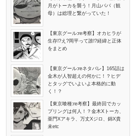
月がトーカを襲う！月山パパ（観
母）は総理と繋がっていた！
【東京グール:re考察】オカヒラが
生存!?え?岡平って誰!?経緯と正体
をまとめ
【東京グール:reネタバレ】165話は
金木が人智超えの何かに！？ヒデ
とタッグでいよいよ本格的に動
く！？
【東京喰種:re考察】最終回でカッ
プリングは何人！？金木Xトーカ、
亜門Xアキラ、万丈Xジロ、錦X貴
未etc