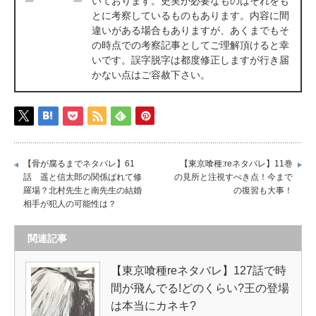
いております。史実が必要なものはそれをも
とに考察しているものもあります。内容に間
違いがある場合もありますが、あくまでもそ
の時点での考察記事としてご理解頂けると幸
いです。誤字脱字は都度修正しますが行き届
かない点はご容赦下さい。
【骨が腐るまでネタバレ】61
【東京喰種:reネタバレ】11巻
話 遥と信太郎の関係ばれて修
の見所と注視すべき点！今まで
羅場？北村先生と南先生の結婚
の復習も大事！
相手が犯人の可能性は？
関連記事
【東京喰種reネタバレ】127話で時
間が飛んでる!どのくらい?王の登場
は本当にカネキ?