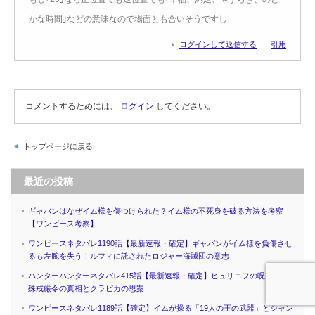
かな時間｣などの意味なので場面とも合いそうですし
ログインして返信する
引用
コメントするためには、
ログイン
してください。
トップページに戻る
最近の投稿
ギャバンはなぜイム様を傷つけられた？イム様の不死身を破る方法を考察
【ワンピース考察】
ワンピースネタバレ1190話【最新速報・確定】ギャバンがイム様を負傷させ
るも左腕を失う！ルフィに託されたロジャー海賊団の意志
ハンターハンターネタバレ415話【最新速報・確定】ヒュリコフの呪いと特
殊戒厳令の真相とクラピカの思案
ワンピースネタバレ1189話【確定】イムが操る「19人の王の武器」とシャン