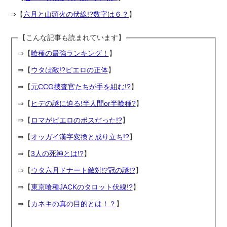
⇒【
六月と山頭火の伏線!?数字は６？
】
【こんな記事も読まれています】
⇒【
喰種の最強ランキング！
】
⇒【
ウタは敵!?ピエロの正体
】
⇒【
元CCG捜査官たちが手を組む!?
】
⇒【
ヒデの謎に迫る!半人間or半喰種?
】
⇒【
ロマがピエロのボスだった!?
】
⇒【
オッガイ漢字変換と成り立ち!?
】
⇒【
3人の死神とは!?
】
⇒【
ウタ六月ドナート敵対!?冠の謎!?
】
⇒【
東京喰種JACKのタロット伏線!?
】
⇒【
カネキの真の目的とは！？
】