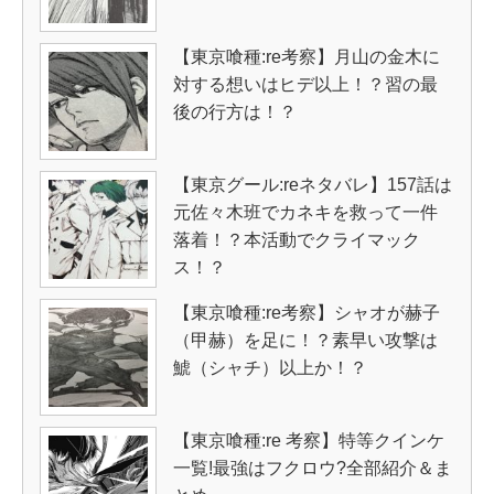
【東京喰種:re考察】月山の金木に
対する想いはヒデ以上！？習の最
後の行方は！？
【東京グール:reネタバレ】157話は
元佐々木班でカネキを救って一件
落着！？本活動でクライマック
ス！？
【東京喰種:re考察】シャオが赫子
（甲赫）を足に！？素早い攻撃は
鯱（シャチ）以上か！？
【東京喰種:re 考察】特等クインケ
一覧!最強はフクロウ?全部紹介＆ま