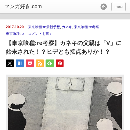
menu
2017.10.20
東京喰種:re最新予想
,
カネキ
,
東京喰種:re考察
東京喰種:re
コメントを書く
【東京喰種:re考察】カネキの父親は「V」に
始末された！？ヒデとも接点ありか！？