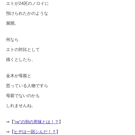
エトが24区のノロイに
預けられたかのような
展開。
何なら
エトの対比として
描くとしたら、
金木が母親と
思っている人物ですら
母親でないのかも
しれませんね。
⇒【
“re”の別の意味とは！？
】
⇒【
ヒデは一回シんだ！？
】