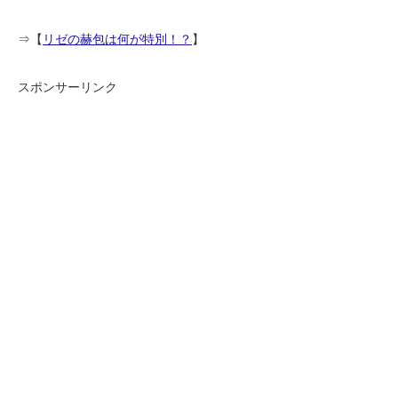
⇒【
リゼの赫包は何が特別！？
】
スポンサーリンク