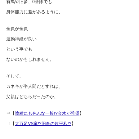
有馬や旧多、0番隊でも
身体能力に差があるように、
全員が全員
運動神経が良い
という事でも
ないのかもしれません。
そして、
カネキが半人間だとすれば、
父親はどちらだったのか。
⇒【
喰種にも色んな一族!?金木が希望
】
⇒【
大百足VS竜!?旧多の超平和!?
】