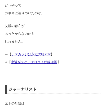
どうやって
カネキに辿りついたのか。
父親の存在が
あったからなのかも
しれません。
⇒【
ナァガラジは永近の暗示!?
】
⇒【
永近がスケアクロウ！伏線確認
】
ジャーナリスト
エトの母親は