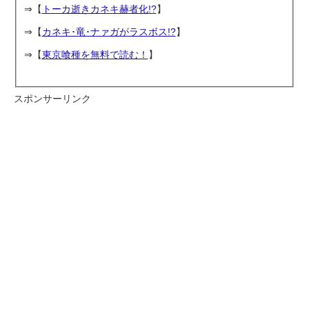
⇒【
トーカ逝きカネキ赫者化!?
】
⇒【
カネキ･竜･ナァガがラスボス!?
】
⇒【
東京喰種を無料で読む！
】
スポンサーリンク