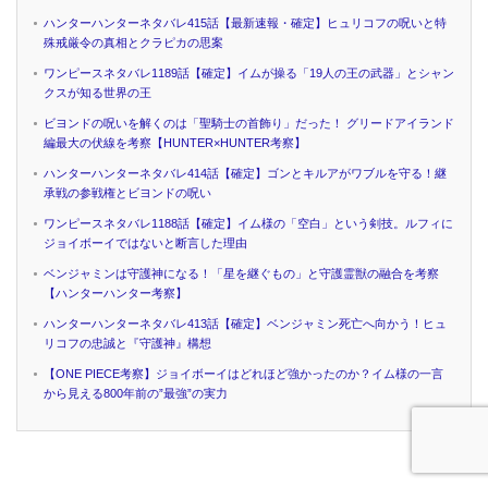
ハンターハンターネタバレ415話【最新速報・確定】ヒュリコフの呪いと特
殊戒厳令の真相とクラピカの思案
ワンピースネタバレ1189話【確定】イムが操る「19人の王の武器」とシャン
クスが知る世界の王
ビヨンドの呪いを解くのは「聖騎士の首飾り」だった！ グリードアイランド
編最大の伏線を考察【HUNTER×HUNTER考察】
ハンターハンターネタバレ414話【確定】ゴンとキルアがワブルを守る！継
承戦の参戦権とビヨンドの呪い
ワンピースネタバレ1188話【確定】イム様の「空白」という剣技。ルフィに
ジョイボーイではないと断言した理由
ベンジャミンは守護神になる！「星を継ぐもの」と守護霊獣の融合を考察
【ハンターハンター考察】
ハンターハンターネタバレ413話【確定】ベンジャミン死亡へ向かう！ヒュ
リコフの忠誠と『守護神』構想
【ONE PIECE考察】ジョイボーイはどれほど強かったのか？イム様の一言
から見える800年前の”最強”の実力