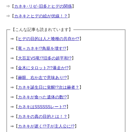
⇒【
カネキ･リゼ･旧多とヒデの関係
】
⇒【
カネキとヒデの絵が伏線！？
】
【こんな記事も読まれています】
⇒【
ヒデの目的は人と喰種の共存か!?
】
⇒【
竜＝カネキ!?鳥籠を壊す!?
】
⇒【
大百足VS竜!?旧多の超平和!?
】
⇒【
金木にタロット7!?暴走か!?
】
⇒【
赫眼、右か左で意味あり!?
】
⇒【
カネキ誕生日に覚醒!?次は赫者？
】
⇒【
カネキが食べた遺体の数!?
】
⇒【
カネキはSSSSSSレート!?
】
⇒【
カネキの真の目的とは！？
】
⇒【
カネキが逝く!?子が主人公に!?
】