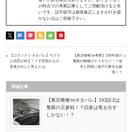
の時点での考察記事としてご理解頂けると幸
いです。誤字脱字は都度修正しますが行き届
かない点はご容赦下さい。
【コウノドリ ネタバレ】サクラ
【東京喰種:re考察】100年前の
と四宮が対立！？子宮頸がんの
隻眼の喰種がナァガラジ！？金
患者が出した答えとは。
木と同様に地下の東京を破
壊！？
関連記事
【東京喰種:reネタバレ】143話:2は
隻眼の王参戦！？旧多は竜を出す
しかない！？