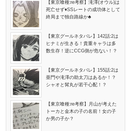
【東京喰種:re考察】滝澤(オウル)は
死亡せず♦SSレートの成功体として
終局まで独自路線か♣
【東京グールネタバレ】142話:2は
ヒナミが生きる！貴重キャラは多
数生存！逆にCCG側が危ない！？
【東京グールネタバレ】155話:2は
亜門や滝澤の助太刀はあるか！？
シャオと髯丸が若干心配！？
【東京喰種:re考察】月山が考えた
トーカと金木の子の名前！女の子
か男の子か？