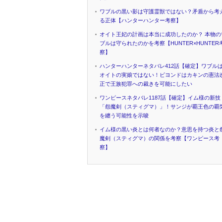
ワブルの黒い影は守護霊獣ではない？矛盾から考
る正体【ハンターハンター考察】
オイト王妃の計画は本当に成功したのか？ 本物の
ブルは守られたのかを考察【HUNTER×HUNTER
察】
ハンターハンターネタバレ412話【確定】ワブル
オイトの実娘ではない！ビヨンドはカキンの憲法
正で王族犯罪への裁きを可能にしたい
ワンピースネタバレ1187話【確定】イム様の新技
「怨魔剣（スティグマ）」！サンジが覇王色の覇
を纏う可能性を示唆
イム様の黒い炎とは何者なのか？意思を持つ炎と
魔剣（スティグマ）の関係を考察【ワンピース考
察】