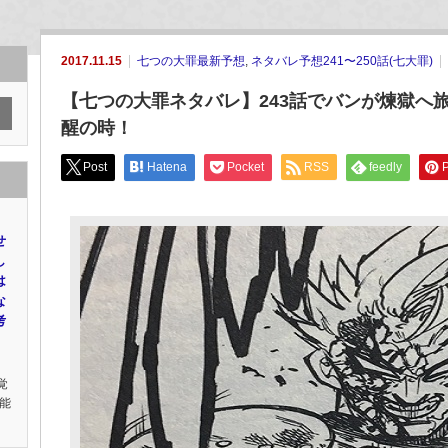
2017.11.15
七つの大罪最新予想
,
ネタバレ予想241〜250話(七大罪)
【七つの大罪ネタバレ】243話でバンが煉獄へ
醒の時！
Post
Hatena
Pocket
RSS
feedly
P
せ
し
は
な
考
覚
能