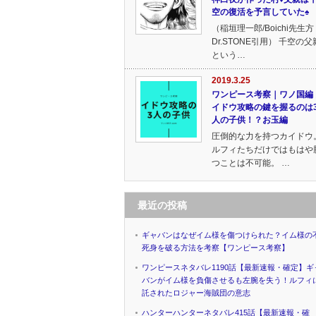
空の復活を予言していた♠
（稲垣理一郎/Boichi先生
Dr.STONE引用） 千空の父
という…
2019.3.25
ワンピース考察｜ワノ国編 
イドウ攻略の鍵を握るのは
人の子供！？お玉編
圧倒的な力を持つカイドウ
ルフィたちだけではもはや
つことは不可能。 …
最近の投稿
ギャバンはなぜイム様を傷つけられた？イム様の
死身を破る方法を考察【ワンピース考察】
ワンピースネタバレ1190話【最新速報・確定】ギ
バンがイム様を負傷させるも左腕を失う！ルフィ
託されたロジャー海賊団の意志
ハンターハンターネタバレ415話【最新速報・確