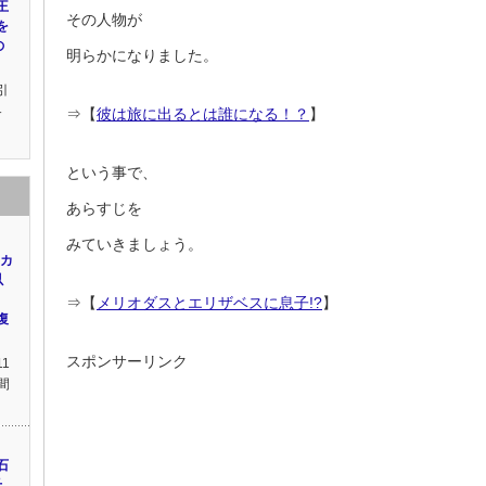
王
その人物が
を
の
明らかになりました。
引
界
⇒【
彼は旅に出るとは誰になる！？
】
という事で、
あらすじを
みていきましょう。
」カ
以
⇒【
メリオダスとエリザベスに息子!?
】
復
スポンサーリンク
11
間
石
千