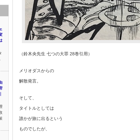
ェ
変
は
タ
（鈴木央先生 七つの大罪 28巻引用）
し
メリオダスからの
解散発言。
由
府
｜
そして、
理
タイトルとしては
政
誰かが旅に出るという
策
ものでしたが、