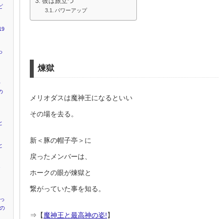
彼は旅立つ
ピ
パワーアップ
9
っ
煉獄
キ
の
メリオダスは魔神王になるといい
その場を去る。
と
新＜豚の帽子亭＞に
と
戻ったメンバーは、
ャ
ホークの眼が煉獄と
』
繋がっていた事を知る。
かっ
”の
⇒【
魔神王と最高神の姿!
】