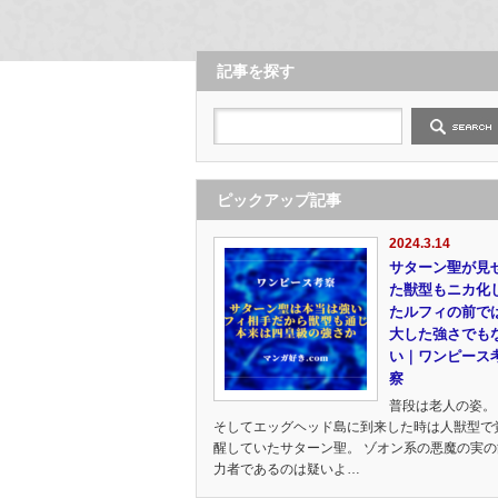
記事を探す
ピックアップ記事
2024.3.14
サターン聖が見
た獣型もニカ化
たルフィの前で
大した強さでも
い｜ワンピース
察
普段は老人の姿。
そしてエッグヘッド島に到来した時は人獣型で
醒していたサターン聖。 ゾオン系の悪魔の実の
力者であるのは疑いよ…