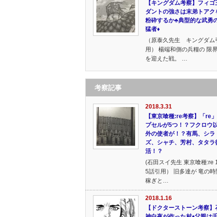
【キングダム考察】フィゴ
ダントの強さは末弟トアク
粉砕するか♣典型的な武勇
猛者♦
（原泰久先生 キングダム
用） 楊端和側の兵糧の 限
を迎えた戦。 …
考察記事
2018.3.31
【東京喰種:re考察】「re
プセルが5つ！？フクロウ
外の使者が！？有馬、シラ
ズ、シャチ、芳村、タタラ
活！？
(石田スイ先生 東京喰種:re 
5話引用） 旧多達が 竜の時
稼ぎと…
2018.1.16
【ドクターストーン考察】
神白夜が作った村♦父親は