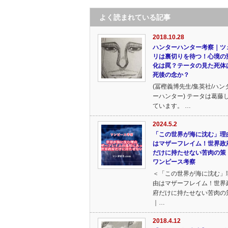
よく読まれている記事
2018.10.28
ハンターハンター考察｜ツ
リは裏切りを待つ！心境の
化は罠？テータの見た死体
死後の念か？
(冨樫義博先生/集英社/ハン
ーハンター) テータは葛藤
ています。 …
2024.5.2
「この世界が海に沈む」理
はマザーフレイム！世界政
だけに持たせない苦肉の策
ワンピース考察
＜「この世界が海に沈む」
由はマザーフレイム！世界
府だけに持たせない苦肉の
｜…
2018.4.12