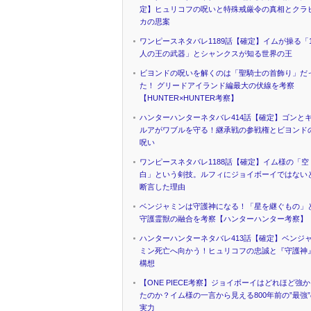
定】ヒュリコフの呪いと特殊戒厳令の真相とクラ
カの思案
ワンピースネタバレ1189話【確定】イムが操る「1
人の王の武器」とシャンクスが知る世界の王
ビヨンドの呪いを解くのは「聖騎士の首飾り」だ
た！ グリードアイランド編最大の伏線を考察
【HUNTER×HUNTER考察】
ハンターハンターネタバレ414話【確定】ゴンと
ルアがワブルを守る！継承戦の参戦権とビヨンド
呪い
ワンピースネタバレ1188話【確定】イム様の「空
白」という剣技。ルフィにジョイボーイではない
断言した理由
ベンジャミンは守護神になる！「星を継ぐもの」
守護霊獣の融合を考察【ハンターハンター考察】
ハンターハンターネタバレ413話【確定】ベンジ
ミン死亡へ向かう！ヒュリコフの忠誠と『守護神
構想
【ONE PIECE考察】ジョイボーイはどれほど強
たのか？イム様の一言から見える800年前の”最強
実力