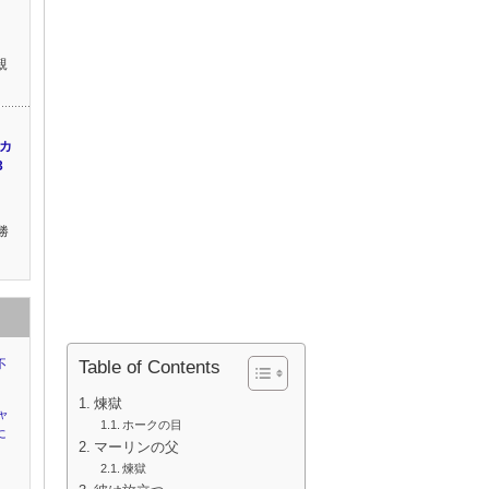
方
親
カ
3
。
勝
不
Table of Contents
煉獄
ャ
ホークの目
に
マーリンの父
煉獄