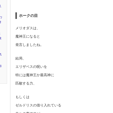
え
ホークの目
ワ
考
メリオダスは、
は
魔神王になると
改
発言しましたね。
気
結局、
怨
エリザベスの呪いを
特には魔神王か最高神に
匹敵する力、
もしくは
ゼルドリスの借り入れている