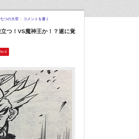
七つの大罪
コメントを書く
旅立つ！VS魔神王か！？遂に覚
in it