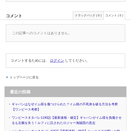
コメント
トラックバック ( 0 )
コメント ( 0 )
この記事へのコメントはありません。
コメントするためには、
ログイン
してください。
トップページに戻る
最近の投稿
ギャバンはなぜイム様を傷つけられた？イム様の不死身を破る方法を考察
【ワンピース考察】
ワンピースネタバレ1190話【最新速報・確定】ギャバンがイム様を負傷させ
るも左腕を失う！ルフィに託されたロジャー海賊団の意志
ハンターハンターネタバレ415話【最新速報・確定】ヒュリコフの呪いと特