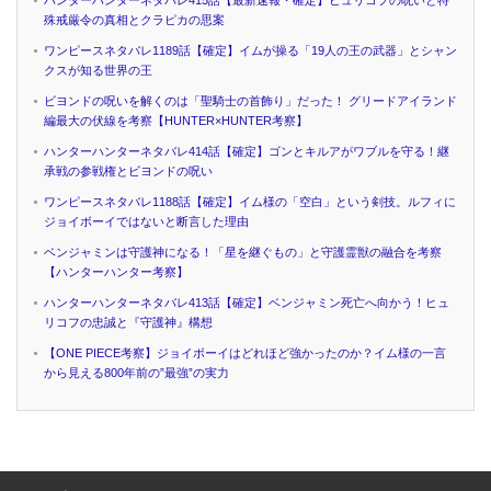
殊戒厳令の真相とクラピカの思案
ワンピースネタバレ1189話【確定】イムが操る「19人の王の武器」とシャン
クスが知る世界の王
ビヨンドの呪いを解くのは「聖騎士の首飾り」だった！ グリードアイランド
編最大の伏線を考察【HUNTER×HUNTER考察】
ハンターハンターネタバレ414話【確定】ゴンとキルアがワブルを守る！継
承戦の参戦権とビヨンドの呪い
ワンピースネタバレ1188話【確定】イム様の「空白」という剣技。ルフィに
ジョイボーイではないと断言した理由
ベンジャミンは守護神になる！「星を継ぐもの」と守護霊獣の融合を考察
【ハンターハンター考察】
ハンターハンターネタバレ413話【確定】ベンジャミン死亡へ向かう！ヒュ
リコフの忠誠と『守護神』構想
【ONE PIECE考察】ジョイボーイはどれほど強かったのか？イム様の一言
から見える800年前の”最強”の実力