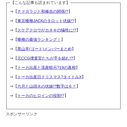
【こんな記事も読まれています】
⇒【
ナァガラジと和修吉の関係!?
】
⇒【
東京喰種JACKのタロット伏線!?
】
⇒【
スケアクロウがカネキの犠牲に!?
】
⇒【
喰種の最強ランキング！
】
⇒【
黒山羊(ゴート)メンバーまとめ
】
⇒【
元CCG捜査官たちが手を組む!?
】
⇒【
トーカ出産と流産暗示?19の真相
】
⇒【
トーカ出産日クリスマス?タイトルX
】
⇒【
六月と山頭火の伏線!?数字は６？
】
⇒【
トーカのヒロインの役割!?
】
スポンサーリンク