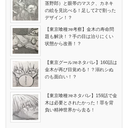
茎野郎）と眼帯のマスク、カネキ
の絵を見比べる！足して2で割った
デザイン！？
【東京喰種:re考察】金木の寿命問
題も解決！？手の目は治りにくい
状態から改善！？
【東京グール:reネタバレ】160話は
金木が再び目覚める！？溺れシぬ
のも面白い！？
【東京喰種:reネタバレ】159話で金
木は必要とされたかった！罪を背
負い精神世界から去る！