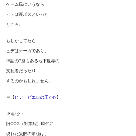
ゲーム風にいうなら
ヒデは裏ボスといった
ところ。
もしかしてたら
ヒデはナーガであり、
神話の7層もある地下世界の
支配者だったり
するのかもしれません。
⇒【
ヒデ＝ピエロの王か!?
】
※追記※
旧CCG（対策院）時代に
現れた隻眼の喰種は、