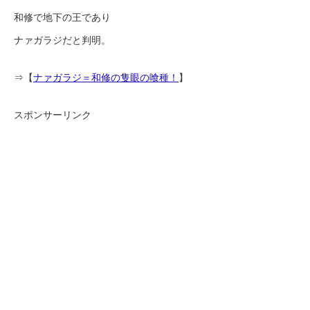
和修で地下の王であり
ナァガラジだと判明。
⇒【
ナァガラジ＝和修の隻眼の喰種！
】
スポンサーリンク