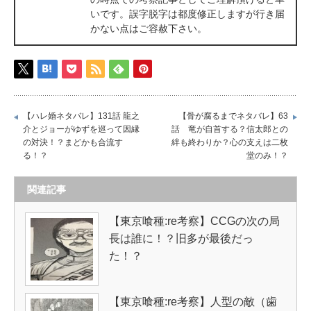
いです。誤字脱字は都度修正しますが行き届
かない点はご容赦下さい。
【ハレ婚ネタバレ】131話 龍之
【骨が腐るまでネタバレ】63
介とジョーがゆずを巡って因縁
話 竜が自首する？信太郎との
の対決！？まどかも合流す
絆も終わりか？心の支えは二枚
る！？
堂のみ！？
関連記事
【東京喰種:re考察】CCGの次の局
長は誰に！？旧多が最後だっ
た！？
【東京喰種:re考察】人型の敵（歯