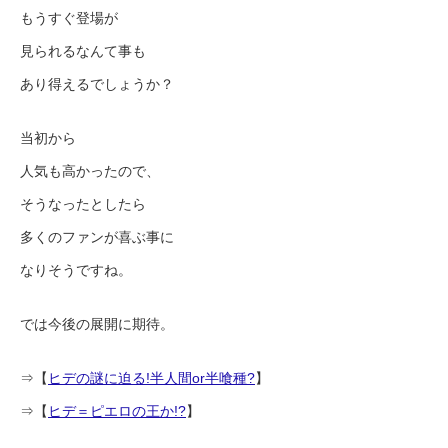
もうすぐ登場が
見られるなんて事も
あり得えるでしょうか？
当初から
人気も高かったので、
そうなったとしたら
多くのファンが喜ぶ事に
なりそうですね。
では今後の展開に期待。
⇒【
ヒデの謎に迫る!半人間or半喰種?
】
⇒【
ヒデ＝ピエロの王か!?
】