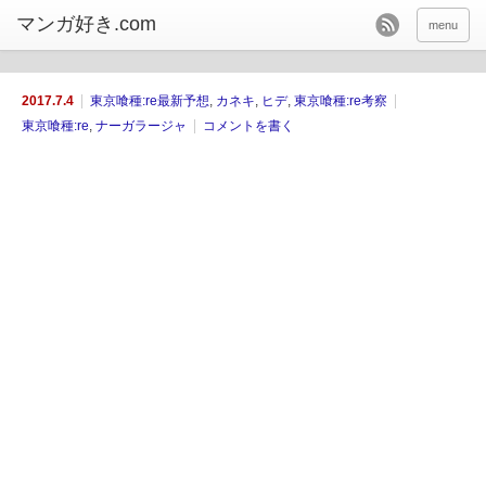
menu
2017.7.4
東京喰種:re最新予想
,
カネキ
,
ヒデ
,
東京喰種:re考察
東京喰種:re
,
ナーガラージャ
コメントを書く