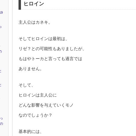
ヒロイン
9
主人公はカネキ。
っ
そしてヒロインは最初は、
キ
リゼ？との可能性もありましたが、
の
もはやトーカと言っても過言では
ありません。
と
そして、
と
ヒロインは主人公に
ャ
』
どんな影響を与えていくモノ
なのでしょうか？
かっ
”の
基本的には、