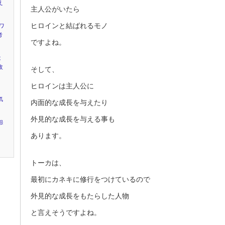
え
主人公がいたら
ヒロインと結ばれるモノ
ワ
考
ですよね。
は
改
そして、
ヒロインは主人公に
気
内面的な成長を与えたり
外見的な成長を与える事も
怨
あります。
トーカは、
最初にカネキに修行をつけているので
外見的な成長をもたらした人物
と言えそうですよね。