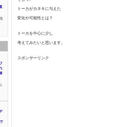
庭
トーカがカネキに与えた
変化や可能性とは？
生
話
トーカを中心に少し
考えてみたいと思います。
スポンサーリンク
ひ
れ
騎
ム
デ
で