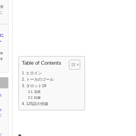
き頃
に
習に
へ
e
ネキ
Table of Contents
ヒロイン
トーカのゴール
タロット19
流産
不
妊娠
125話の伏線
ャ
に
ピ