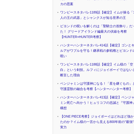
カの思案
ワンピースネタバレ1189話【確定】イムが操る「1
人の王の武器」とシャンクスが知る世界の王
ビヨンドの呪いを解くのは「聖騎士の首飾り」だ
た！ グリードアイランド編最大の伏線を考察
【HUNTER×HUNTER考察】
ハンターハンターネタバレ414話【確定】ゴンと
ルアがワブルを守る！継承戦の参戦権とビヨンド
呪い
ワンピースネタバレ1188話【確定】イム様の「空
白」という剣技。ルフィにジョイボーイではない
断言した理由
ベンジャミンは守護神になる！「星を継ぐもの」
守護霊獣の融合を考察【ハンターハンター考察】
ハンターハンターネタバレ413話【確定】ベンジ
ミン死亡へ向かう！ヒュリコフの忠誠と『守護神
構想
【ONE PIECE考察】ジョイボーイはどれほど強
たのか？イム様の一言から見える800年前の”最強
実力