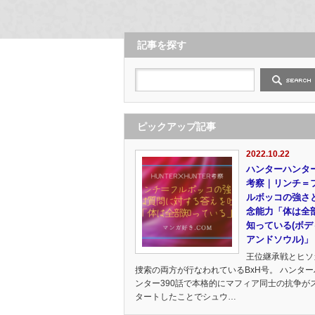
記事を探す
ピックアップ記事
2022.10.22
ハンターハンタ
考察｜リンチ＝
ルボッコの強さ
念能力「体は全
知っている(ボデ
アンドソウル)」
王位継承戦とヒソ
捜索の両方が行なわれているBxH号。 ハンター
ンター390話で本格的にマフィア同士の抗争が
タートしたことでシュウ…