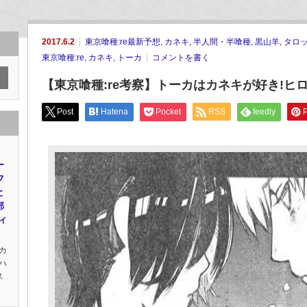
2017.6.2
東京喰種:re最新予想
,
カネキ
,
半人間・半喰種
,
黒山羊
,
タロ
東京喰種:re
,
カネキ
,
トーカ
コメントを書く
【東京喰種:re考察】トーカはカネキが好き!ヒ
Post
Hatena
Pocket
RSS
feedly
P
ー
フ
と
部
ィ
カ
ハ
ス