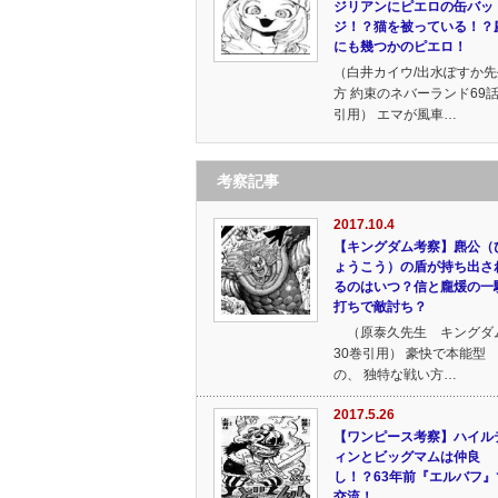
ジリアンにピエロの缶バッ
ジ！？猫を被っている！？
にも幾つかのピエロ！
（白井カイウ/出水ぽすか先
方 約束のネバーランド69
引用） エマが風車…
考察記事
2017.10.4
【キングダム考察】麃公（
ょうこう）の盾が持ち出さ
るのはいつ？信と龐煖の一
打ちで敵討ち？
（原泰久先生 キングダ
30巻引用） 豪快で本能型
の、 独特な戦い方…
2017.5.26
【ワンピース考察】ハイル
ィンとビッグマムは仲良
し！？63年前『エルバフ』
交流！