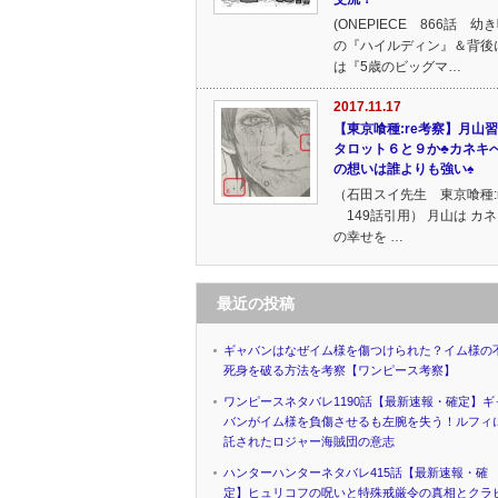
(ONEPIECE 866話 幼
の『ハイルディン』＆背後
は『5歳のビッグマ…
2017.11.17
【東京喰種:re考察】月山
タロット６と９か♣カネキ
の想いは誰よりも強い♠
（石田スイ先生 東京喰種:r
149話引用） 月山は カ
の幸せを …
最近の投稿
ギャバンはなぜイム様を傷つけられた？イム様の
死身を破る方法を考察【ワンピース考察】
ワンピースネタバレ1190話【最新速報・確定】ギ
バンがイム様を負傷させるも左腕を失う！ルフィ
託されたロジャー海賊団の意志
ハンターハンターネタバレ415話【最新速報・確
定】ヒュリコフの呪いと特殊戒厳令の真相とクラ