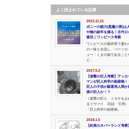
よく読まれている記事
2023.11.21
ボニーの能力(悪魔の実)は
や物の経年を操る！古代ロ
復活｜ワンピース考察
ワンピースの最終章で麦わ
の一味と合流し、バーソロ
ュー・くまの娘であること
ど…
2017.5.2
【進撃の巨人考察】アッカ
マンが巨人科学の副産物！
巨人の子供か駆逐用人間か
後の巨人か！？
（進撃の巨人 ミカサを止
るリヴァイ 30話 引用）
「巨人科学の副産物」…
2018.1.5
【約束のネバーランド考察