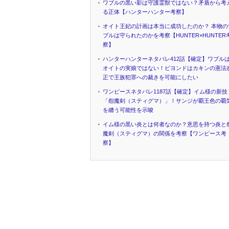
ワブルの黒い影は守護霊獣ではない？矛盾から考
る正体【ハンターハンター考察】
オイト王妃の計画は本当に成功したのか？ 本物の
ブルは守られたのかを考察【HUNTER×HUNTER
察】
ハンターハンターネタバレ412話【確定】ワブル
オイトの実娘ではない！ビヨンドはカキンの憲法
正で王族犯罪への裁きを可能にしたい
ワンピースネタバレ1187話【確定】イム様の新技
「怨魔剣（スティグマ）」！サンジが覇王色の覇
を纏う可能性を示唆
イム様の黒い炎とは何者なのか？意思を持つ炎と
魔剣（スティグマ）の関係を考察【ワンピース考
察】