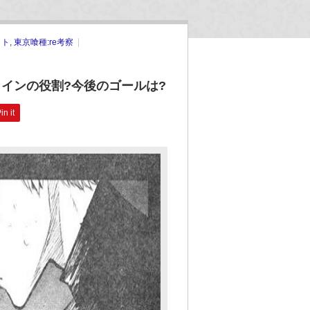
ット
,
東京喰種:re考察
ロインの役割?今後のゴールは?
in it