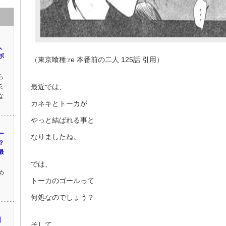
人
ボ
（東京喰種:re 本番前の二人 125話 引用）
ら
ミ
最近では、
な
カネキとトーカが
やっと結ばれる事と
ー
なりましたね。
？
最
では、
め
トーカのゴールって
何処なのでしょう？
】
そして、