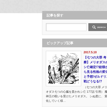
記事を探す
ピックアップ記事
2017.5.10
【七つの大罪 考
察】メリオダス
シ亡確定!?紋様
ら見る性格の変
と予想!ゼルドリ
戦どうなる!?
（七つの大罪 メ
オダス七つの心臓を貫かれシ亡 177話 引用） 
神王の呪いを受けたメリオダス。 シぬ度に、 
化していく様…