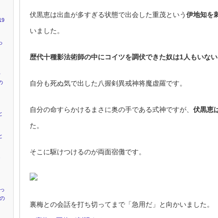
伏黒恵は出血が多すぎる状態で出会した重茂という
伊地知を
9
いました。
っ
歴代十種影法術師の中にコイツを調伏できた奴は1人もいない
キ
自分も死ぬ気で出した八握剣異戒神将魔虚羅です。
の
自分の命すらかけるまさに奥の手である式神ですが、
伏黒恵
と
た。
と
そこに駆けつけるのが両面宿儺です。
ャ
』
かっ
”の
裏梅との会話を打ち切ってまで「急用だ」と向かいました。