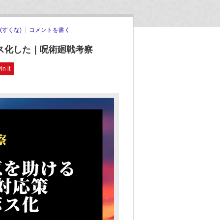
(すくな)
コメントを書く
ス化した｜呪術廻戦考察
in it