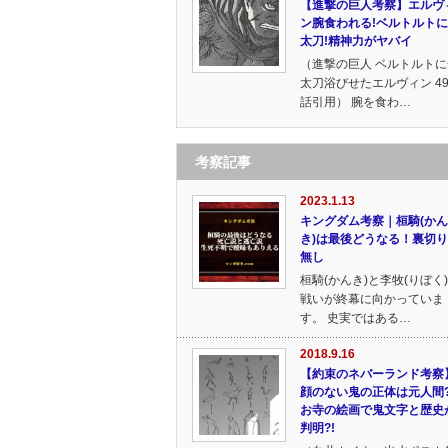
【進撃の巨人考察】エルヴ
ン腕食われる!ベルトルト
太刀!精神力がヤバイ
（進撃の巨人 ベルトルトに
太刀浴びせたエルヴィン 4
話引用） 腕を食わ…
考察記事
2023.1.13
キングダム考察｜桓騎(かん
き)は最後どうなる！裏切
無し
桓騎(かんき)と李牧(りぼく
戦いが終幕に向かっていま
す。 史実ではある…
2018.9.16
【約束のネバーランド考察
顔のない鬼の正体は元人間?
お寺の絵画で鬼文字と歴史
判明?!