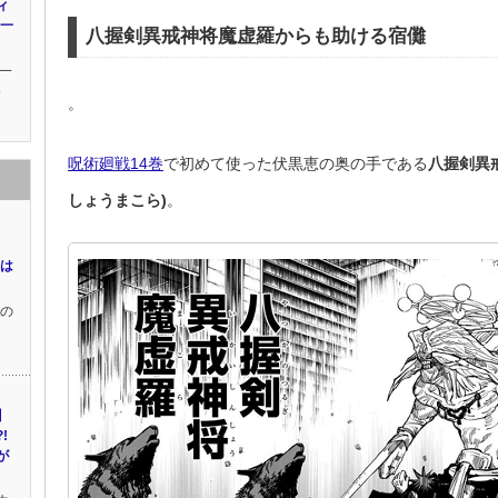
ィ
に一
八握剣異戒神将魔虚羅からも助ける宿儺
一
9
。
呪術廻戦14巻
で初めて使った伏黒恵の奥の手である
八握剣異
しょうまこら)
。
りは
)の
】
!
が