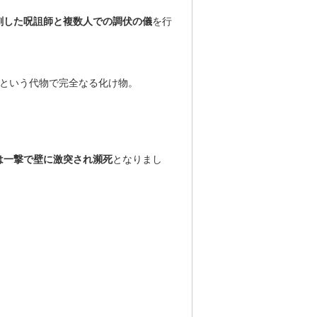
刺した呪詛師と複数人での調伏の儀
を行
という代物で完全なる化け物。
は一撃で壁に激突され瀕死
となりまし