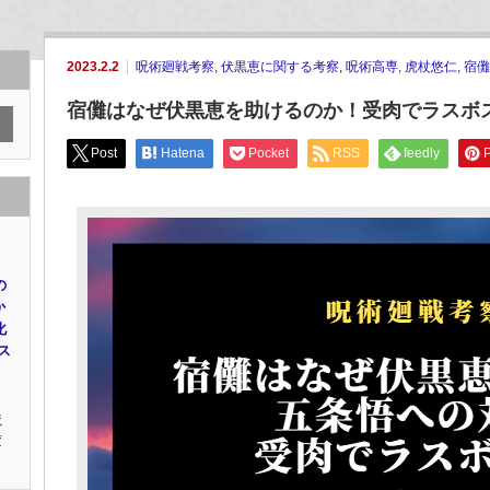
2023.2.2
呪術廻戦考察
,
伏黒恵に関する考察
,
呪術高専
,
虎杖悠仁
,
宿儺
宿儺はなぜ伏黒恵を助けるのか！受肉でラスボ
Post
Hatena
Pocket
RSS
feedly
P
の
か
化
ス
リ
魔
変