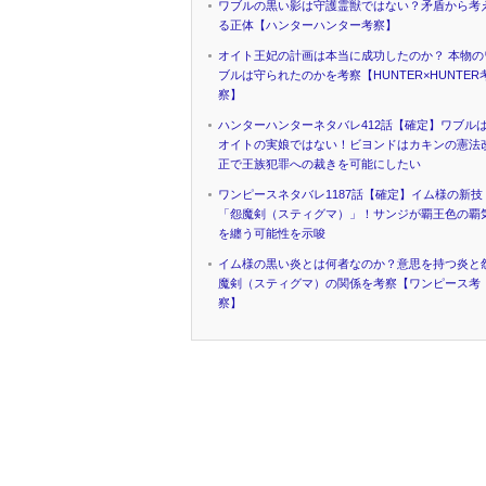
ワブルの黒い影は守護霊獣ではない？矛盾から考
る正体【ハンターハンター考察】
オイト王妃の計画は本当に成功したのか？ 本物の
ブルは守られたのかを考察【HUNTER×HUNTER
察】
ハンターハンターネタバレ412話【確定】ワブル
オイトの実娘ではない！ビヨンドはカキンの憲法
正で王族犯罪への裁きを可能にしたい
ワンピースネタバレ1187話【確定】イム様の新技
「怨魔剣（スティグマ）」！サンジが覇王色の覇
を纏う可能性を示唆
イム様の黒い炎とは何者なのか？意思を持つ炎と
魔剣（スティグマ）の関係を考察【ワンピース考
察】