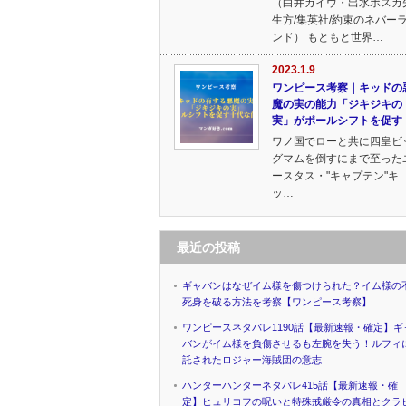
（白井カイウ・出水ポスカ
生方/集英社/約束のネバー
ンド） もともと世界…
2023.1.9
ワンピース考察｜キッドの
魔の実の能力「ジキジキの
実」がポールシフトを促す
ワノ国でローと共に四皇ビ
グマムを倒すにまで至った
ースタス・"キャプテン"キ
ッ…
最近の投稿
ギャバンはなぜイム様を傷つけられた？イム様の
死身を破る方法を考察【ワンピース考察】
ワンピースネタバレ1190話【最新速報・確定】ギ
バンがイム様を負傷させるも左腕を失う！ルフィ
託されたロジャー海賊団の意志
ハンターハンターネタバレ415話【最新速報・確
定】ヒュリコフの呪いと特殊戒厳令の真相とクラ