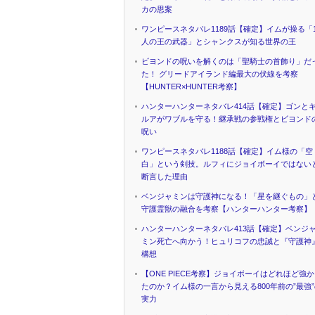
カの思案
ワンピースネタバレ1189話【確定】イムが操る「1
人の王の武器」とシャンクスが知る世界の王
ビヨンドの呪いを解くのは「聖騎士の首飾り」だ
た！ グリードアイランド編最大の伏線を考察
【HUNTER×HUNTER考察】
ハンターハンターネタバレ414話【確定】ゴンと
ルアがワブルを守る！継承戦の参戦権とビヨンド
呪い
ワンピースネタバレ1188話【確定】イム様の「空
白」という剣技。ルフィにジョイボーイではない
断言した理由
ベンジャミンは守護神になる！「星を継ぐもの」
守護霊獣の融合を考察【ハンターハンター考察】
ハンターハンターネタバレ413話【確定】ベンジ
ミン死亡へ向かう！ヒュリコフの忠誠と『守護神
構想
【ONE PIECE考察】ジョイボーイはどれほど強
たのか？イム様の一言から見える800年前の”最強
実力