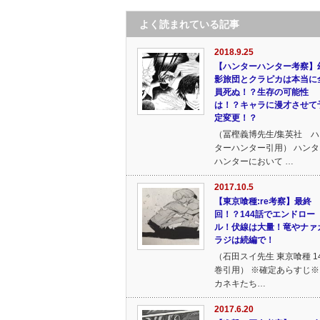
よく読まれている記事
2018.9.25
【ハンターハンター考察】
影旅団とクラピカは本当に
員死ぬ！？生存の可能性
は！？キャラに漫才させて
定変更！？
（冨樫義博先生/集英社 ハ
ターハンター引用） ハンタ
ハンターにおいて …
2017.10.5
【東京喰種:re考察】最終
回！？144話でエンドロー
ル！伏線は大量！竜やナァ
ラジは続編で！
（石田スイ先生 東京喰種 1
巻引用） ※確定あらすじ※
カネキたち…
2017.6.20