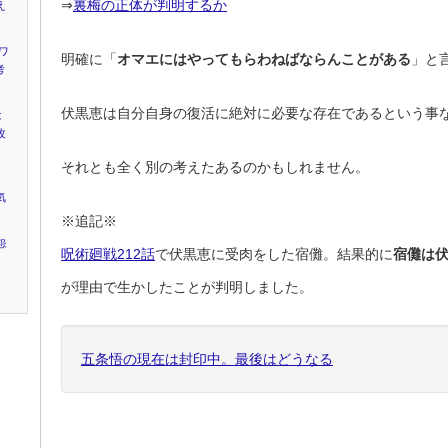
⇒
裏梅の正体が判明するか
え
ワ
明確に「
オマエにはやってもらわねばならんことがある
」と
考
伏黒恵は自分自身の復活に絶対に必要な存在であるという事
は
改
それとも全く別の考えたあるのかもしれません。
気
※追記※
怨
呪術廻戦212話
で伏黒恵に受肉をした宿儺。結果的に
宿儺は
が理由で生かしたことが判明しました。
五条悟の現在は封印中。最後はどうなる