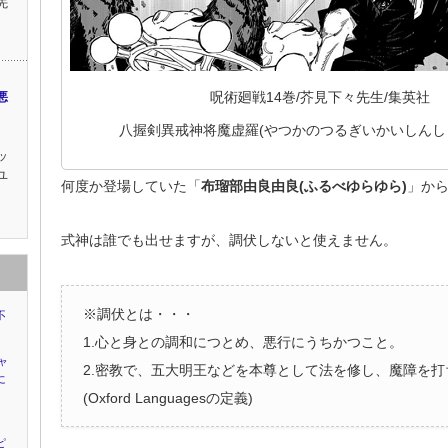
先
ラ
呪術廻戦14巻/芥見下々先生/集英社
悪
八握剣異戒神将魔虚羅(やつかのつるぎいかいしんし
ッ
ユ
何度か登場していた「
布瑠部由良由良(ふるべゆらゆら)
」か
式神は誰でも出せますが、調伏しないと使えません。
※調伏とは・・・
不
1.心と身との調和につとめ、悪行にうちかつこと。
ャ
2.密教で、五大明王などを本尊として法を修し、魔障を打
に
(Oxford Languagesの定義)
ピ