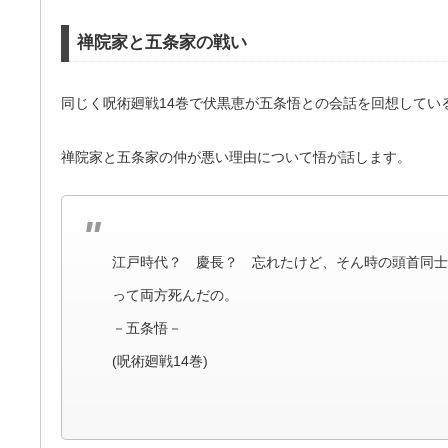
禅院家と五条家の戦い
同じく呪術廻戦14巻で伏黒恵が五条悟との会話を回想してい
禅院家と五条家の仲が悪い理由について悟が話します。
江戸時代？ 慶長？ 忘れたけど、そん時の頭首同士
って両方死んだの。
－五条悟－
(呪術廻戦14巻)