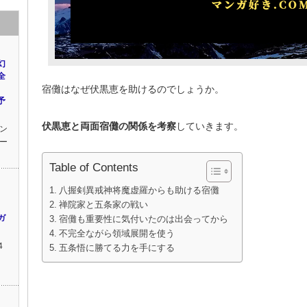
幻
全
宿儺はなぜ伏黒恵を助けるのでしょうか。
予
伏黒恵と両面宿儺の関係を考察
していきます。
ン
ー
Table of Contents
八握剣異戒神将魔虚羅からも助ける宿儺
禅院家と五条家の戦い
ガ
宿儺も重要性に気付いたのは出会ってから
不完全ながら領域展開を使う
4
五条悟に勝てる力を手にする