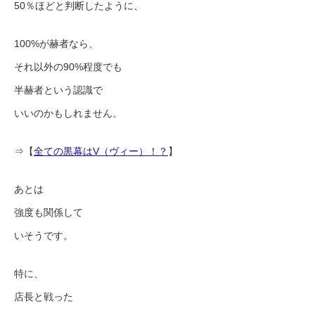
50％ほどと判断したように、
100%が赫者なら、
それ以外の90%程度でも
半赫者という認識で
いいのかもしれません。
⇒【
全ての黒幕はV（ヴィー）！？
】
あとは
強度も関係して
いそうです。
特に、
店長と戦った