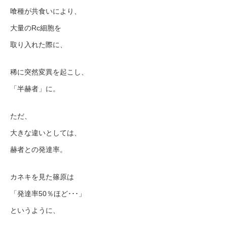
喰種が共食いにより、
大量のRc細胞を
取り入れた際に、
稀に突然変異を起こし、
「半赫者」に。
ただ、
大きな違いとしては、
赫者との発達率。
カネキを見た篠原は
「発達率50％ほど･･･」
というように、