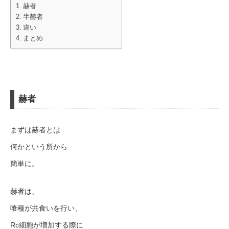
赫者
半赫者
違い
まとめ
赫者
まずは赫者とは
何かという所から
簡単に。
赫者は、
喰種が共食いを行い、
Rc細胞が増加する際に