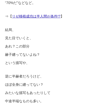
“70%だ”などなど。
⇒【
リゼ移植成功は半人間が条件!?
】
結局、
見た目でいくと、
あれ？この部分
赫子纏ってないよね？
という描写や、
逆に半赫者だろうけど、
ほぼ全身に纏ってない？
みたいな描写もあったりして
中途半端なものも多い。