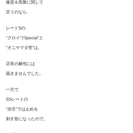
篠原＆黒磐に関して
言うのなら、
レートSの
“クロイワSpecial”と
“オニヤマダ壱”は、
店長の赫包には
届きませんでした。
一方で
SSレートの
“赤舌”では止めを
刺す形になったので、