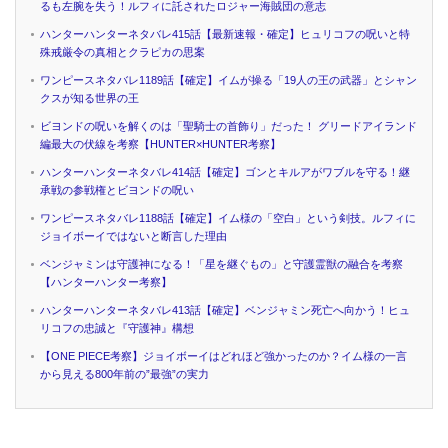
るも左腕を失う！ルフィに託されたロジャー海賊団の意志
ハンターハンターネタバレ415話【最新速報・確定】ヒュリコフの呪いと特
殊戒厳令の真相とクラピカの思案
ワンピースネタバレ1189話【確定】イムが操る「19人の王の武器」とシャン
クスが知る世界の王
ビヨンドの呪いを解くのは「聖騎士の首飾り」だった！ グリードアイランド
編最大の伏線を考察【HUNTER×HUNTER考察】
ハンターハンターネタバレ414話【確定】ゴンとキルアがワブルを守る！継
承戦の参戦権とビヨンドの呪い
ワンピースネタバレ1188話【確定】イム様の「空白」という剣技。ルフィに
ジョイボーイではないと断言した理由
ベンジャミンは守護神になる！「星を継ぐもの」と守護霊獣の融合を考察
【ハンターハンター考察】
ハンターハンターネタバレ413話【確定】ベンジャミン死亡へ向かう！ヒュ
リコフの忠誠と『守護神』構想
【ONE PIECE考察】ジョイボーイはどれほど強かったのか？イム様の一言
から見える800年前の”最強”の実力