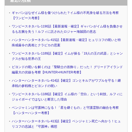
最近の投稿
ギャバンはなぜイム様を傷つけられた？イム様の不死身を破る方法を考察
【ワンピース考察】
ワンピースネタバレ1190話【最新速報・確定】ギャバンがイム様を負傷させ
るも左腕を失う！ルフィに託されたロジャー海賊団の意志
ハンターハンターネタバレ415話【最新速報・確定】ヒュリコフの呪いと特
殊戒厳令の真相とクラピカの思案
ワンピースネタバレ1189話【確定】イムが操る「19人の王の武器」とシャン
クスが知る世界の王
ビヨンドの呪いを解くのは「聖騎士の首飾り」だった！ グリードアイランド
編最大の伏線を考察【HUNTER×HUNTER考察】
ハンターハンターネタバレ414話【確定】ゴンとキルアがワブルを守る！継
承戦の参戦権とビヨンドの呪い
ワンピースネタバレ1188話【確定】イム様の「空白」という剣技。ルフィに
ジョイボーイではないと断言した理由
ベンジャミンは守護神になる！「星を継ぐもの」と守護霊獣の融合を考察
【ハンターハンター考察】
ハンターハンターネタバレ413話【確定】ベンジャミン死亡へ向かう！ヒュ
リコフの忠誠と『守護神』構想