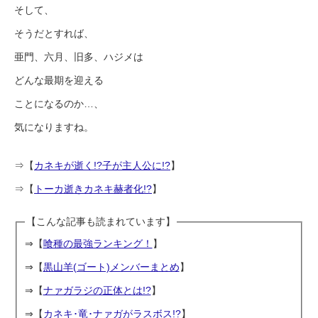
そして、
そうだとすれば、
亜門、六月、旧多、ハジメは
どんな最期を迎える
ことになるのか…、
気になりますね。
⇒【
カネキが逝く!?子が主人公に!?
】
⇒【
トーカ逝きカネキ赫者化!?
】
【こんな記事も読まれています】
⇒【
喰種の最強ランキング！
】
⇒【
黒山羊(ゴート)メンバーまとめ
】
⇒【
ナァガラジの正体とは!?
】
⇒【
カネキ･竜･ナァガがラスボス!?
】