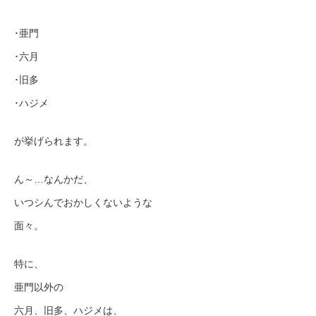
･亜門
･六月
･旧多
･ハジメ
が挙げられます。
ん～…なんかだ、
いつシんでおかしくないような
面々。
特に、
亜門以外の
六月、旧多、ハジメは、