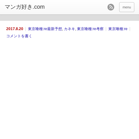
menu
2017.8.20
東京喰種:re最新予想
,
カネキ
,
東京喰種:re考察
東京喰種:re
コメントを書く