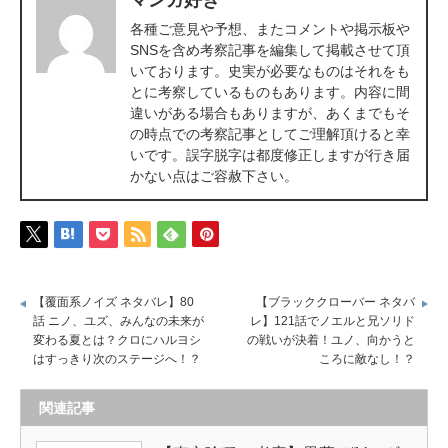
各種ご意見や予想、またコメントや掲示板や
SNSを含め考察記事を編集して掲載させて頂
いております。史実が必要なものはそれをも
とに考察しているものもあります。内容に間
違いがある場合もありますが、あくまでもそ
の時点での考察記事としてご理解頂けると幸
いです。誤字脱字は都度修正しますが行き届
かない点はご容赦下さい。
【覆面系ノイズ ネタバレ】80
【ブラッククローバー ネタバ
話 ニノ、ユズ、みんなの未来が
レ】121話でノエルと兄ソリド
変わる夏とは？クロにハルヨシ
の戦いが決着！ユノ、向かうと
はすっきり次のステージへ！？
ころに敵なし！？
関連記事