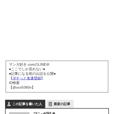
マンガ好き.comのLINE＠
●ここでしか見れない●
●記事になる前のお話を公開●
【
ポチっと友達登録
】
ID検索
【@ucv5360v】
この記事を書いた人
最新の記事
マンガ好き