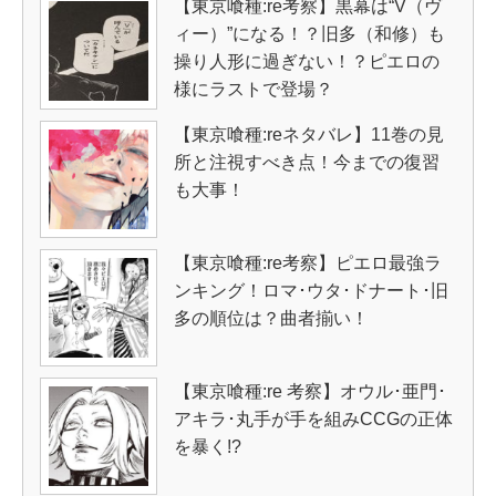
【東京喰種:re考察】黒幕は“V（ヴ
ィー）”になる！？旧多（和修）も
操り人形に過ぎない！？ピエロの
様にラストで登場？
【東京喰種:reネタバレ】11巻の見
所と注視すべき点！今までの復習
も大事！
【東京喰種:re考察】ピエロ最強ラ
ンキング！ロマ･ウタ･ドナート･旧
多の順位は？曲者揃い！
【東京喰種:re 考察】オウル･亜門･
アキラ･丸手が手を組みCCGの正体
を暴く!?