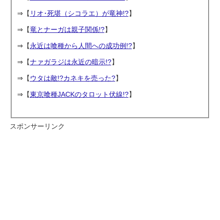
⇒【
リオ･死堪（シコラエ）が竜神!?
】
⇒【
竜とナーガは親子関係!?
】
⇒【
永近は喰種から人間への成功例!?
】
⇒【
ナァガラジは永近の暗示!?
】
⇒【
ウタは敵!?カネキを売った?
】
⇒【
東京喰種JACKのタロット伏線!?
】
スポンサーリンク