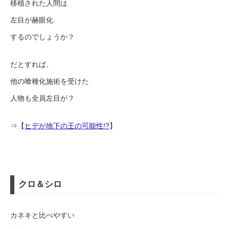
移植された人間は
左目が赫眼化
するのでしょうか？
だとすれば、
他の喰種化施術を受けた
人物も全員左目が？
⇒【
ヒデが地下の王の可能性!?
】
クロ＆シロ
カネキと比べやすい