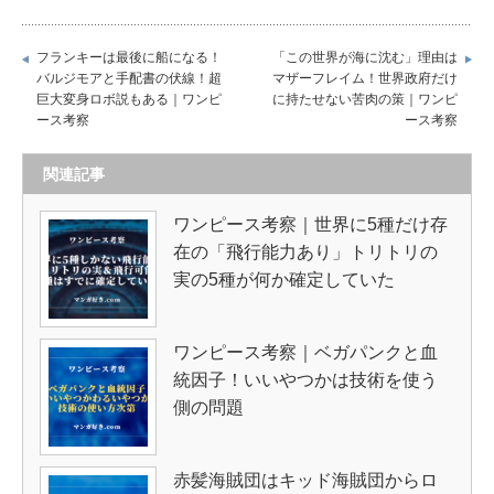
フランキーは最後に船になる！
「この世界が海に沈む」理由は
バルジモアと手配書の伏線！超
マザーフレイム！世界政府だけ
巨大変身ロボ説もある｜ワンピ
に持たせない苦肉の策｜ワンピ
ース考察
ース考察
関連記事
ワンピース考察｜世界に5種だけ存
在の「飛行能力あり」トリトリの
実の5種が何か確定していた
ワンピース考察｜ベガパンクと血
統因子！いいやつかは技術を使う
側の問題
赤髪海賊団はキッド海賊団からロ