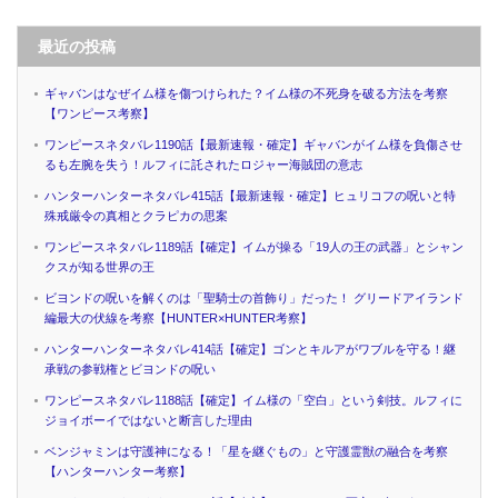
最近の投稿
ギャバンはなぜイム様を傷つけられた？イム様の不死身を破る方法を考察
【ワンピース考察】
ワンピースネタバレ1190話【最新速報・確定】ギャバンがイム様を負傷させ
るも左腕を失う！ルフィに託されたロジャー海賊団の意志
ハンターハンターネタバレ415話【最新速報・確定】ヒュリコフの呪いと特
殊戒厳令の真相とクラピカの思案
ワンピースネタバレ1189話【確定】イムが操る「19人の王の武器」とシャン
クスが知る世界の王
ビヨンドの呪いを解くのは「聖騎士の首飾り」だった！ グリードアイランド
編最大の伏線を考察【HUNTER×HUNTER考察】
ハンターハンターネタバレ414話【確定】ゴンとキルアがワブルを守る！継
承戦の参戦権とビヨンドの呪い
ワンピースネタバレ1188話【確定】イム様の「空白」という剣技。ルフィに
ジョイボーイではないと断言した理由
ベンジャミンは守護神になる！「星を継ぐもの」と守護霊獣の融合を考察
【ハンターハンター考察】