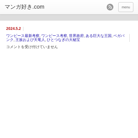
menu
2024.5.2
ワンピース最新考察
,
ワンピース考察
,
世界政府
,
ある巨大な王国
,
ベガパ
ンク
,
王族および天竜人
,
ひとつなぎの大秘宝
コメントを受け付けていません