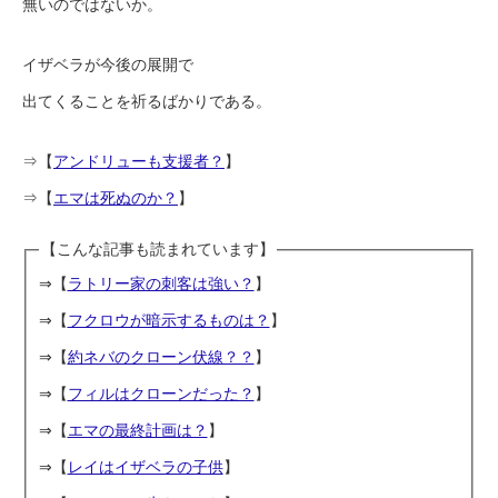
無いのではないか。
イザベラが今後の展開で
出てくることを祈るばかりである。
⇒【
アンドリューも支援者？
】
⇒【
エマは死ぬのか？
】
【こんな記事も読まれています】
⇒【
ラトリー家の刺客は強い？
】
⇒【
フクロウが暗示するものは？
】
⇒【
約ネバのクローン伏線？？
】
⇒【
フィルはクローンだった？
】
⇒【
エマの最終計画は？
】
⇒【
レイはイザベラの子供
】