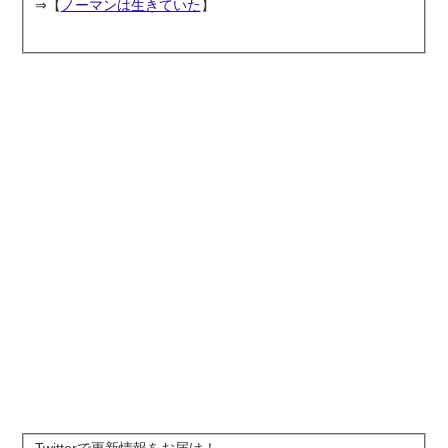
⇒【
ノーマンは生きていた
】
Twitterで更新情報をお届け！