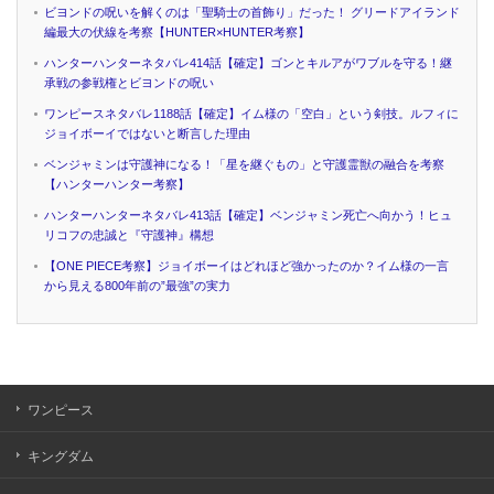
ビヨンドの呪いを解くのは「聖騎士の首飾り」だった！ グリードアイランド
編最大の伏線を考察【HUNTER×HUNTER考察】
ハンターハンターネタバレ414話【確定】ゴンとキルアがワブルを守る！継
承戦の参戦権とビヨンドの呪い
ワンピースネタバレ1188話【確定】イム様の「空白」という剣技。ルフィに
ジョイボーイではないと断言した理由
ベンジャミンは守護神になる！「星を継ぐもの」と守護霊獣の融合を考察
【ハンターハンター考察】
ハンターハンターネタバレ413話【確定】ベンジャミン死亡へ向かう！ヒュ
リコフの忠誠と『守護神』構想
【ONE PIECE考察】ジョイボーイはどれほど強かったのか？イム様の一言
から見える800年前の”最強”の実力
ワンピース
キングダム