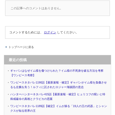
この記事へのコメントはありません。
コメントするためには、
ログイン
してください。
トップページに戻る
最近の投稿
ギャバンはなぜイム様を傷つけられた？イム様の不死身を破る方法を考察
【ワンピース考察】
ワンピースネタバレ1190話【最新速報・確定】ギャバンがイム様を負傷させ
るも左腕を失う！ルフィに託されたロジャー海賊団の意志
ハンターハンターネタバレ415話【最新速報・確定】ヒュリコフの呪いと特
殊戒厳令の真相とクラピカの思案
ワンピースネタバレ1189話【確定】イムが操る「19人の王の武器」とシャン
クスが知る世界の王