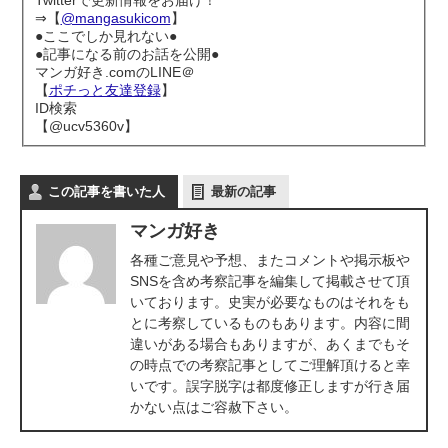
⇒【
@mangasukicom
】
●ここでしか見れない●
●記事になる前のお話を公開●
マンガ好き.comのLINE＠
【
ポチっと友達登録
】
ID検索
【@ucv5360v】
この記事を書いた人
最新の記事
マンガ好き
各種ご意見や予想、またコメントや掲示板や
SNSを含め考察記事を編集して掲載させて頂
いております。史実が必要なものはそれをも
とに考察しているものもあります。内容に間
違いがある場合もありますが、あくまでもそ
の時点での考察記事としてご理解頂けると幸
いです。誤字脱字は都度修正しますが行き届
かない点はご容赦下さい。