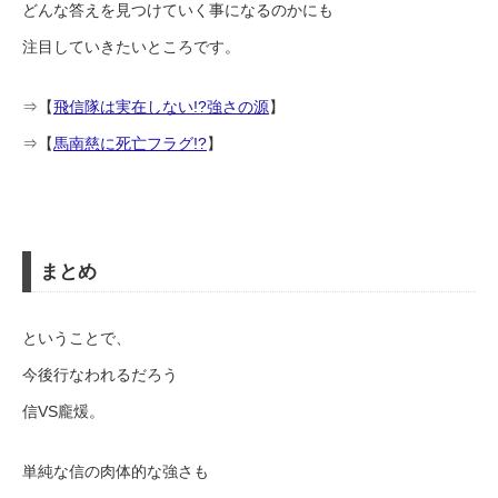
どんな答えを見つけていく事になるのかにも
注目していきたいところです。
⇒【
飛信隊は実在しない!?強さの源
】
⇒【
馬南慈に死亡フラグ!?
】
まとめ
ということで、
今後行なわれるだろう
信VS龐煖。
単純な信の肉体的な強さも