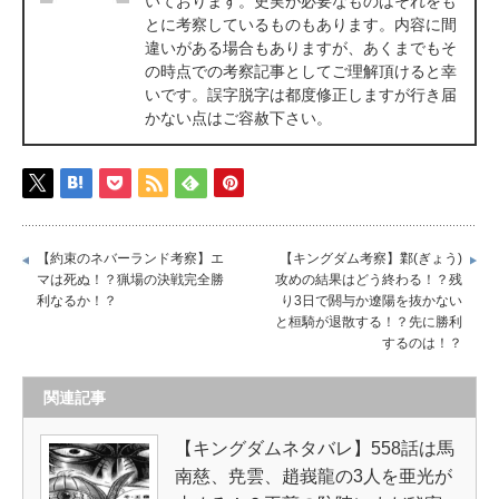
いております。史実が必要なものはそれをも
とに考察しているものもあります。内容に間
違いがある場合もありますが、あくまでもそ
の時点での考察記事としてご理解頂けると幸
いです。誤字脱字は都度修正しますが行き届
かない点はご容赦下さい。
【約束のネバーランド考察】エ
【キングダム考察】鄴(ぎょう)
マは死ぬ！？猟場の決戦完全勝
攻めの結果はどう終わる！？残
利なるか！？
り3日で閼与か遼陽を抜かない
と桓騎が退散する！？先に勝利
するのは！？
関連記事
【キングダムネタバレ】558話は馬
南慈、尭雲、趙峩龍の3人を亜光が