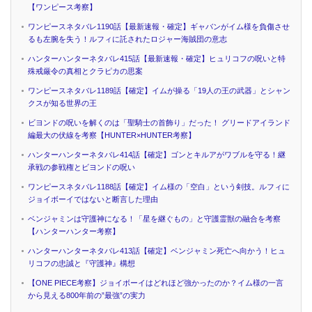
【ワンピース考察】
ワンピースネタバレ1190話【最新速報・確定】ギャバンがイム様を負傷させ
るも左腕を失う！ルフィに託されたロジャー海賊団の意志
ハンターハンターネタバレ415話【最新速報・確定】ヒュリコフの呪いと特
殊戒厳令の真相とクラピカの思案
ワンピースネタバレ1189話【確定】イムが操る「19人の王の武器」とシャン
クスが知る世界の王
ビヨンドの呪いを解くのは「聖騎士の首飾り」だった！ グリードアイランド
編最大の伏線を考察【HUNTER×HUNTER考察】
ハンターハンターネタバレ414話【確定】ゴンとキルアがワブルを守る！継
承戦の参戦権とビヨンドの呪い
ワンピースネタバレ1188話【確定】イム様の「空白」という剣技。ルフィに
ジョイボーイではないと断言した理由
ベンジャミンは守護神になる！「星を継ぐもの」と守護霊獣の融合を考察
【ハンターハンター考察】
ハンターハンターネタバレ413話【確定】ベンジャミン死亡へ向かう！ヒュ
リコフの忠誠と『守護神』構想
【ONE PIECE考察】ジョイボーイはどれほど強かったのか？イム様の一言
から見える800年前の”最強”の実力