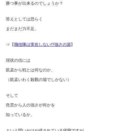
勝つ事が出来るのでしょうか？
答えとしては恐らく
まだまだ力不足。
⇒【
飛信隊は実在しない!?強さの源
】
現状の信には
凱孟から戦とは何なのか、
（凱孟いわく殺戮の場でしかない）
そして
尭雲から人の強さが何かを
知っているか、
という問いかけが成されている状態ですが、