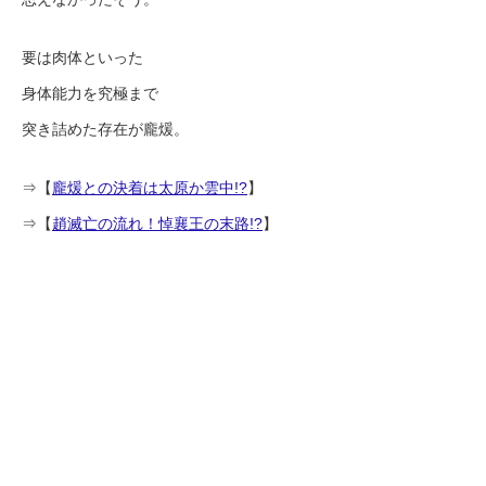
要は肉体といった
身体能力を究極まで
突き詰めた存在が龐煖。
⇒【
龐煖との決着は太原か雲中!?
】
⇒【
趙滅亡の流れ！悼襄王の末路!?
】