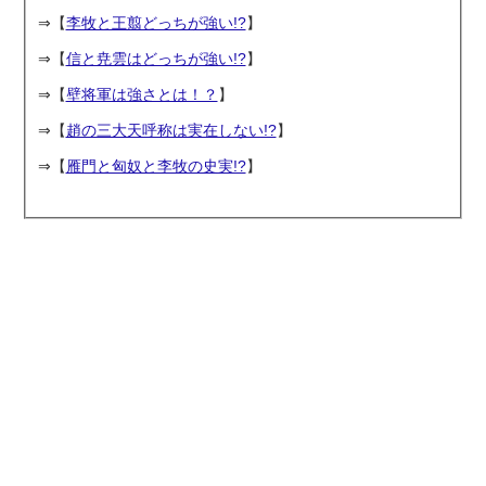
⇒【
李牧と王翦どっちが強い!?
】
⇒【
信と尭雲はどっちが強い!?
】
⇒【
壁将軍は強さとは！？
】
⇒【
趙の三大天呼称は実在しない!?
】
⇒【
雁門と匈奴と李牧の史実!?
】