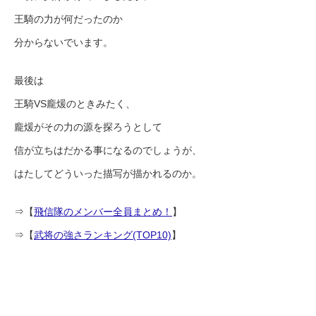
王騎の力が何だったのか
分からないでいます。
最後は
王騎VS龐煖のときみたく、
龐煖がその力の源を探ろうとして
信が立ちはだかる事になるのでしょうが、
はたしてどういった描写が描かれるのか。
⇒【
飛信隊のメンバー全員まとめ！
】
⇒【
武将の強さランキング(TOP10)
】