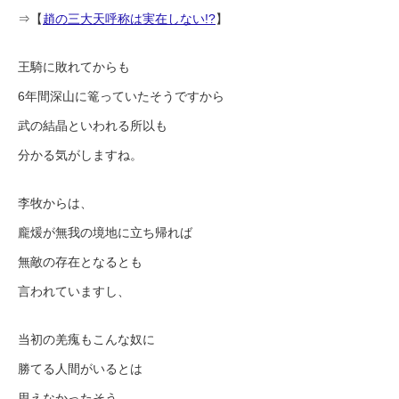
⇒【
趙の三大天呼称は実在しない!?
】
王騎に敗れてからも
6年間深山に篭っていたそうですから
武の結晶といわれる所以も
分かる気がしますね。
李牧からは、
龐煖が無我の境地に立ち帰れば
無敵の存在となるとも
言われていますし、
当初の羌瘣もこんな奴に
勝てる人間がいるとは
思えなかったそう。