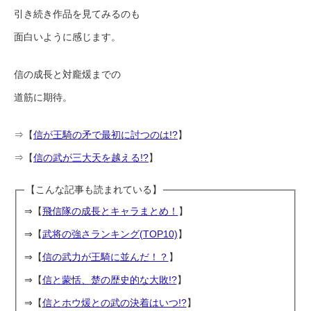
引き続き作品を見てみるのも
面白いように感じます。
信の成長と対龐煖までの
道筋に期待。
⇒【
信が王騎の矛で最初に討つのは!?
】
⇒【
信の武が三大天を越える!?
】
【こんな記事も読まれている】
⇒【
飛信隊の成長とキャラまとめ！
】
⇒【
武将の強さランキング(TOP10)
】
⇒【
信の武力が王騎に並んだ！？
】
⇒【
信と蒙恬、楚の歴史的な大敗!?
】
⇒【
信とホウ煖との武の決着はいつ!?
】