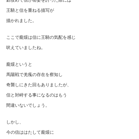
鄴攻めで信が岳嬰を討った際には
王騎と信を重ねる描写が
描かれました。
ここで龐煖は信に王騎の気配を感じ
吠えていましたね。
龐煖というと
馬陽戦で羌瘣の存在を察知し
奇襲しにきた回もありましたが、
信と対峙する事になるのはもう
間違いないでしょう。
しかし、
今の信ははたして龐煖に