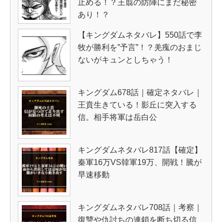
止める！？王翦の防陣にまだ秘密
あり！？
【キングダムネタバレ】550話で李
牧が勝利を”予言”！？羌瘣のおまじ
ないがキュンとしちゃう！
キングダム678話｜確定ネタバレ｜
王賁生きている！影丘に突入する
信。相手将軍は岳白公
キングダムネタバレ817話【確定】
秦軍16万VS韓軍19万、開戦！騰が
早速移動
キングダムネタバレ708話｜考察｜
復讐や仇討ちの連鎖を断ち切る信