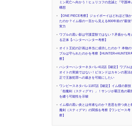
ミン死亡へ向かう！ヒュリコフの忠誠と『守護神
構想
【ONE PIECE考察】ジョイボーイはどれほど強
たのか？イム様の一言から見える800年前の”最強
実力
ワブルの黒い影は守護霊獣ではない？矛盾から考
る正体【ハンターハンター考察】
オイト王妃の計画は本当に成功したのか？ 本物の
ブルは守られたのかを考察【HUNTER×HUNTER
察】
ハンターハンターネタバレ412話【確定】ワブル
オイトの実娘ではない！ビヨンドはカキンの憲法
正で王族犯罪への裁きを可能にしたい
ワンピースネタバレ1187話【確定】イム様の新技
「怨魔剣（スティグマ）」！サンジが覇王色の覇
を纏う可能性を示唆
イム様の黒い炎とは何者なのか？意思を持つ炎と
魔剣（スティグマ）の関係を考察【ワンピース考
察】