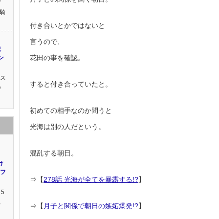
グ
騎
付き合いとかではないと
言うので、
説
花田の事を確認。
ン
クス
すると付き合っていたと。
う
初めての相手なのか問うと
光海は別の人だという。
混乱する朝日。
け
・フ
⇒【
278話 光海が全てを暴露する!?
】
5
、
⇒【
月子と関係で朝日の嫉妬爆発!?
】