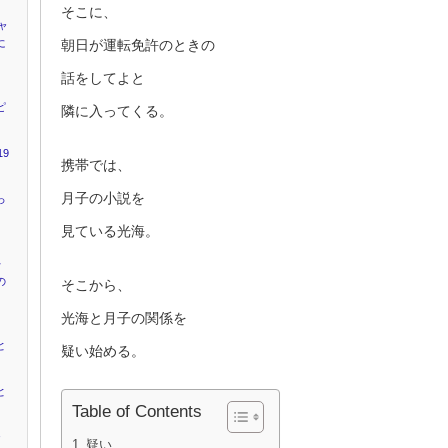
そこに、
ャ
に
朝日が運転免許のときの
話をしてよと
ピ
隣に入ってくる。
9
携帯では、
月子の小説を
っ
見ている光海。
キ
の
そこから、
光海と月子の関係を
と
疑い始める。
と
Table of Contents
ャ
疑い