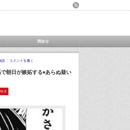
問合せ
物語
コメントを書く
係で朝日が嫉妬する♦あらぬ疑い
in it