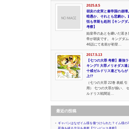
2025.8.5
胡亥の史実と秦帝国の崩壊
暗愚か、それとも悲劇か。
恬も李斯も処刑【キングダ
考察】
始皇帝のあとを継いだ若き
帝が胡亥です。 キングダム
46話にて名前が初登…
2017.5.13
【七つの大罪 考察】最強ラ
キング!! 大罪メリオダス達
十戒ゼルドリス達どちらが
上!?
（七つの大罪 22巻 表紙 引
用） 七つの大罪が揃い、 
ルドリス戦間近…
最近の投稿
ギャバンはなぜイム様を傷つけられた？イム様の
死身を破る方法を考察【ワンピース考察】