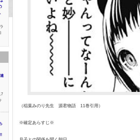
は
の
れ
ラ
的
の連
17
キ
（稲葉みのり先生 源君物語 11巻引用）
※確定あらすじ※
ち
!
月子との関係を聞く朝日。