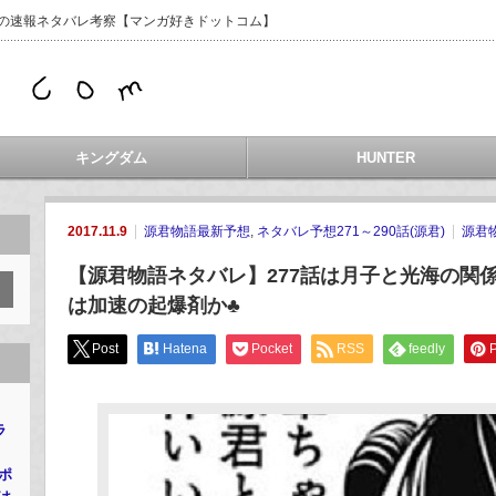
などの速報ネタバレ考察【マンガ好きドットコム】
キングダム
HUNTER
2017.11.9
源君物語最新予想
,
ネタバレ予想271～290話(源君)
源君
【源君物語ネタバレ】277話は月子と光海の関
は加速の起爆剤か♣
Post
Hatena
Pocket
RSS
feedly
P
ラ
・ポ