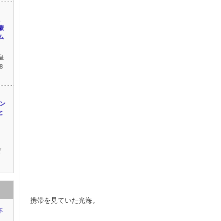
。
蒙
ム
皇
8
ン
と
ゼ
携帯を見ていた光海。
不