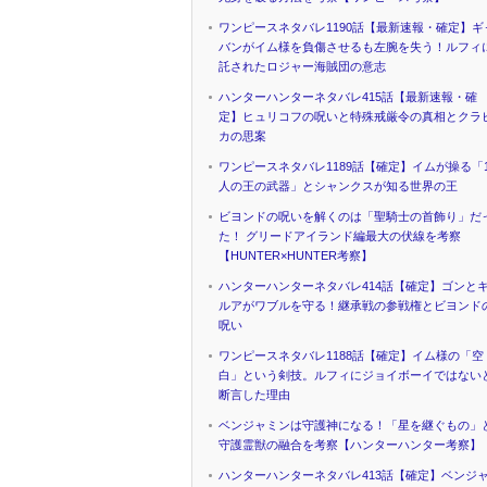
ワンピースネタバレ1190話【最新速報・確定】ギ
バンがイム様を負傷させるも左腕を失う！ルフィ
託されたロジャー海賊団の意志
ハンターハンターネタバレ415話【最新速報・確
定】ヒュリコフの呪いと特殊戒厳令の真相とクラ
カの思案
ワンピースネタバレ1189話【確定】イムが操る「1
人の王の武器」とシャンクスが知る世界の王
ビヨンドの呪いを解くのは「聖騎士の首飾り」だ
た！ グリードアイランド編最大の伏線を考察
【HUNTER×HUNTER考察】
ハンターハンターネタバレ414話【確定】ゴンと
ルアがワブルを守る！継承戦の参戦権とビヨンド
呪い
ワンピースネタバレ1188話【確定】イム様の「空
白」という剣技。ルフィにジョイボーイではない
断言した理由
ベンジャミンは守護神になる！「星を継ぐもの」
守護霊獣の融合を考察【ハンターハンター考察】
ハンターハンターネタバレ413話【確定】ベンジ