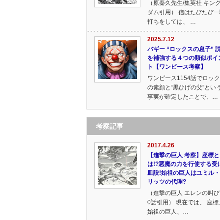
（原秦久先生/集英社 キン
ダム引用） 信はたびたび一
打ちをしては、 …
2025.7.12
バギー “ロックスの息子” 
を補強する４つの類似ポイ
ト【ワンピース考察】
ワンピース1154話でロッ
の素顔と“黒ひげの父”とい
事実が確定したことで、…
考察記事
2017.4.26
【進撃の巨人 考察】座標と
は!?悪魔の力を行使する受
皿説!始祖の巨人はユミル
リッツの代理?
（進撃の巨人 エレンの叫び 
0話引用） 現在では、 座標
始祖の巨人、…