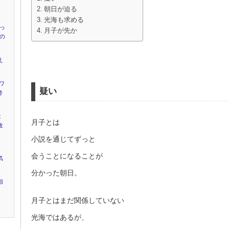
』
朝日が迫る
光海も求める
かっ
月子が先か
”の
え
ワ
疑い
考
は
月子とは
改
小説を通じてずっと
会うことになることが
気
分かった朝日。
怨
月子とはまだ関係していない
光海ではあるが、