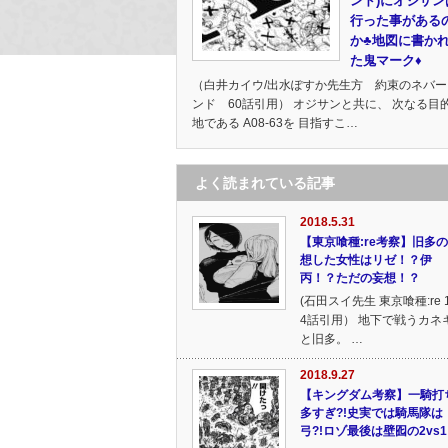
ンド)にオジサン
行った事がある
か♣地図に書か
た鬼マーク♦
（白井カイウ/出水ぽすか先生方 約束のネバー
ンド 60話引用） オジサンと共に、 次なる目
地である A08-63を 目指すこ…
よく読まれている記事
2018.5.31
【東京喰種:re考察】旧多
想した女性はリゼ！？伊
丙！？ただの妄想！？
(石田スイ先生 東京喰種:re 
4話引用） 地下で戦うカネ
と旧多。 …
2018.9.27
【キングダム考察】一騎打
多すぎ?!史実では騎馬隊は
弓?!ロゾ最後は壁囮の2vs1!