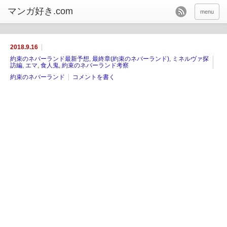
menu
2018.9.16
約束のネバーランド最新予想
,
最終章(約束のネバーランド)
,
ミネルヴァ探
訪編
,
エマ
,
食人鬼
,
約束のネバーランド考察
約束のネバーランド
コメントを書く