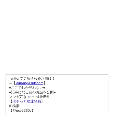
Twitterで更新情報をお届け！
⇒【
@mangasukicom
】
●ここでしか見れない●
●記事になる前のお話を公開●
マンガ好き.comのLINE＠
【
ポチっと友達登録
】
ID検索
【@ucv5360v】