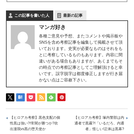
この記事を書いた人
最新の記事
マンガ好き
各種ご意見や予想、またコメントや掲示板や
SNSを含め考察記事を編集して掲載させて頂
いております。史実が必要なものはそれをも
とに考察しているものもあります。内容に間
違いがある場合もありますが、あくまでもそ
の時点での考察記事としてご理解頂けると幸
いです。誤字脱字は都度修正しますが行き届
かない点はご容赦下さい。
【ヒロアカ考察】黒色支配の個
【ヒロアカ考察】塚内警部は内
性黒は強い?!常闇が勝つか?吹
通者で黒霧?!「いるだろ、内通
出漫我vs黒の堕天使か
者」怪しい!正体は黒幕?