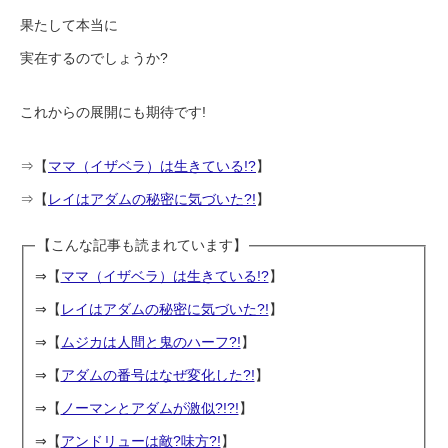
果たして本当に
実在するのでしょうか?
これからの展開にも期待です!
⇒【
ママ（イザベラ）は生きている!?
】
⇒【
レイはアダムの秘密に気づいた?!
】
【こんな記事も読まれています】
⇒【
ママ（イザベラ）は生きている!?
】
⇒【
レイはアダムの秘密に気づいた?!
】
⇒【
ムジカは人間と鬼のハーフ?!
】
⇒【
アダムの番号はなぜ変化した?!
】
⇒【
ノーマンとアダムが激似?!?!
】
⇒【
アンドリューは敵?味方?!
】