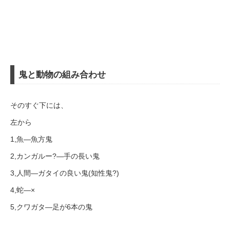
鬼と動物の組み合わせ
そのすぐ下には、
左から
1,魚―魚方鬼
2,カンガルー?―手の長い鬼
3,人間―ガタイの良い鬼(知性鬼?)
4,蛇―×
5,クワガタ―足が6本の鬼