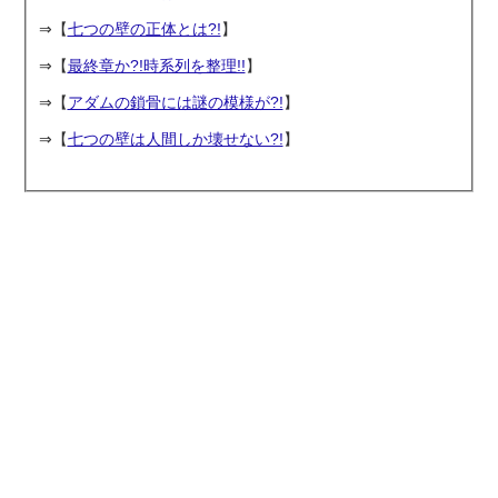
⇒【
七つの壁の正体とは?!
】
⇒【
最終章か?!時系列を整理!!
】
⇒【
アダムの鎖骨には謎の模様が?!
】
⇒【
七つの壁は人間しか壊せない?!
】