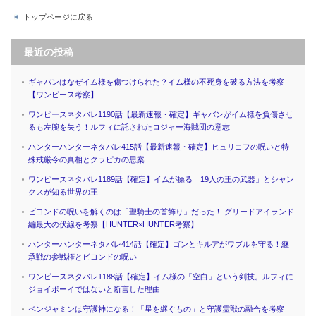
トップページに戻る
最近の投稿
ギャバンはなぜイム様を傷つけられた？イム様の不死身を破る方法を考察
【ワンピース考察】
ワンピースネタバレ1190話【最新速報・確定】ギャバンがイム様を負傷させ
るも左腕を失う！ルフィに託されたロジャー海賊団の意志
ハンターハンターネタバレ415話【最新速報・確定】ヒュリコフの呪いと特
殊戒厳令の真相とクラピカの思案
ワンピースネタバレ1189話【確定】イムが操る「19人の王の武器」とシャン
クスが知る世界の王
ビヨンドの呪いを解くのは「聖騎士の首飾り」だった！ グリードアイランド
編最大の伏線を考察【HUNTER×HUNTER考察】
ハンターハンターネタバレ414話【確定】ゴンとキルアがワブルを守る！継
承戦の参戦権とビヨンドの呪い
ワンピースネタバレ1188話【確定】イム様の「空白」という剣技。ルフィに
ジョイボーイではないと断言した理由
ベンジャミンは守護神になる！「星を継ぐもの」と守護霊獣の融合を考察