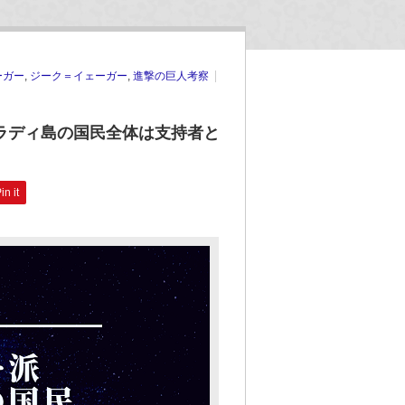
ーガー
,
ジーク＝イェーガー
,
進撃の巨人考察
ラディ島の国民全体は支持者と
in it