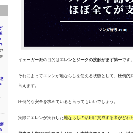
が
策
っ
れ
07
体
イェーガー派の目的は
エレンとジークの接触がまず第一
です
それによってエレンが地ならしを使える状態として、
圧倒的
に意
べ
言えます。
東
圧倒的な安全を求めていると言ってもいいでしょう。
実際にエレンが実行した
地ならしの活用に賛成する者がどれ
の癖
る