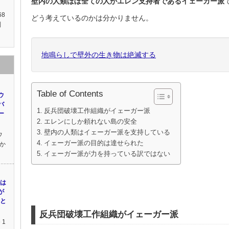
壁内の人類ほぼ全ての人がエレン支持者であるイェーガー派
68
どう考えているのかは分かりません。
判
地鳴らしで壁外の生き物は絶滅する
Table of Contents
ウ
バ
反兵団破壊工作組織がイェーガー派
ー
エレンにしか頼れない島の安全
壁内の人類はイェーガー派を支持している
ウ
イェーガー派の目的は達せられた
か
イェーガー派が力を持っている訳ではない
には
が
eと
反兵団破壊工作組織がイェーガー派
 1