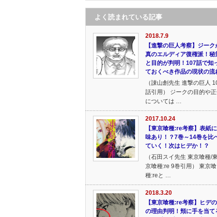
よく読まれている記事
2018.7.9
【進撃の巨人考察】ジーク
真のエルディア復権派！秘
と目的が判明！107話で知
ておくべき作品の現状の流
（諌山創先生 進撃の巨人 1
話引用） ジークの目的や正
については …
2017.10.24
【東京喰種:re考察】表紙
味あり！？7巻～14巻を比
ていく！次はヒデか！？
（石田スイ先生 東京喰種/
京喰種:re 9巻引用） 東京喰
種:reと …
2018.3.20
【東京喰種:re考察】ヒデ
の理由判明！頬に手を当て