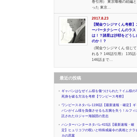
巻引用） 東京喰種の続編と
った 東京…
2017.8.23
【闇金ウシジマくん考察】
ーパータクシーくんのラス
は！？諸星は沙耶をどうし
のか！？
（闇金ウシジマくん 信じて
れる？ 146話引用） 135話
146話まで…
最近の投稿
ギャバンはなぜイム様を傷つけられた？イム様の
死身を破る方法を考察【ワンピース考察】
ワンピースネタバレ1190話【最新速報・確定】ギ
バンがイム様を負傷させるも左腕を失う！ルフィ
託されたロジャー海賊団の意志
ハンターハンターネタバレ415話【最新速報・確
定】ヒュリコフの呪いと特殊戒厳令の真相とクラ
カの思案