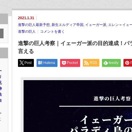
2021.1.31
進撃の巨人最新予想
,
新生エルディア帝国
,
イェーガー派
,
エレン＝イェ
進撃の巨人
コメントを書く
進撃の巨人考察｜イェーガー派の目的達成！パ
言える
Post
Hatena
Pocket
RSS
feedly
P
ー
リ
兄
神
法
自
中
こ