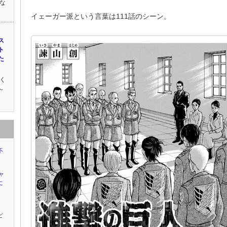
な
イェーガー派という言葉は111話のシーン。
ス
ト
た
く
～
不
ャ
に
ピ