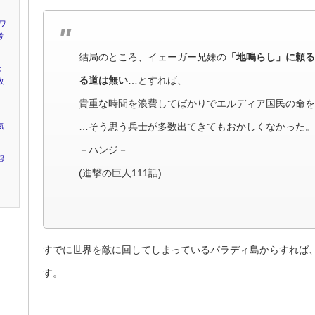
ワ
考
結局のところ、イェーガー兄妹の
「地鳴らし」に頼る
は
る道は無い
…とすれば、
改
貴重な時間を浪費してばかりでエルディア国民の命を
…そう思う兵士が多数出てきてもおかしくなかった。
気
－ハンジ－
怨
(進撃の巨人111話)
すでに世界を敵に回してしまっているパラディ島からすれば
す。