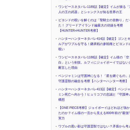
ワンピースネタバレ1189話【確定】イムが操る「1
人の王の武器」とシャンクスが知る世界の王
ビヨンドの呪いを解くのは「聖騎士の首飾り」だ
た！ グリードアイランド編最大の伏線を考察
【HUNTER×HUNTER考察】
ハンターハンターネタバレ414話【確定】ゴンと
ルアがワブルを守る！継承戦の参戦権とビヨンド
呪い
ワンピースネタバレ1188話【確定】イム様の「空
白」という剣技。ルフィにジョイボーイではない
断言した理由
ベンジャミンは守護神になる！「星を継ぐもの」
守護霊獣の融合を考察【ハンターハンター考察】
ハンターハンターネタバレ413話【確定】ベンジ
ミン死亡へ向かう！ヒュリコフの忠誠と『守護神
構想
【ONE PIECE考察】ジョイボーイはどれほど強
たのか？イム様の一言から見える800年前の”最強
実力
ワブルの黒い影は守護霊獣ではない？矛盾から考