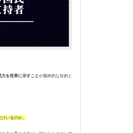
。
武力を世界に示すこと
が最終的な目的と
だけいるのか。