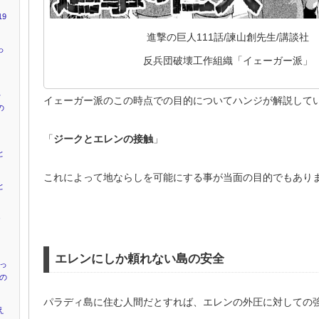
9
進撃の巨人111話/諫山創先生/講談社
っ
反兵団破壊工作組織「イェーガー派」
キ
イェーガー派のこの時点での目的についてハンジが解説して
の
「
ジークとエレンの接触
」
と
これによって地ならしを可能にする事が当面の目的でもあり
と
ャ
』
エレンにしか頼れない島の安全
かっ
”の
パラディ島に住む人間だとすれば、エレンの外圧に対しての
え