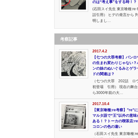
のは“考え事”をする時！？
(石田スイ先生 東京喰種:re 
話引用） ヒデの発言から 
明しまし…
考察記事
2017.4.2
【七つの大罪考察】バンロ
の生まれ変わりじゃない？
ンの妹のぬいぐるみとゲラ
ドの関連は？
（七つの大罪 202話 ロ
初登場 引用） 現在の舞台
ら3000年前の大…
2017.10.4
【東京喰種:re考察】”re”
マルタ語で“王”以外の意味
ある！？トーカの喫茶店:r
コロンの色の違い
（石田スイ先生 東京喰種:re