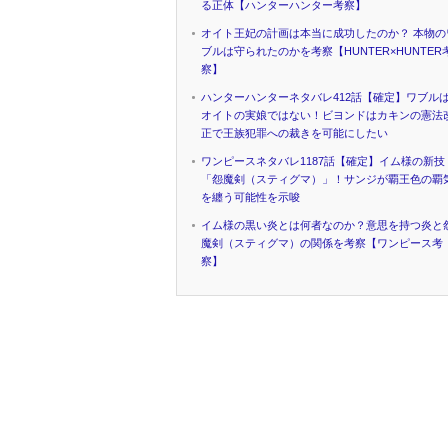
る正体【ハンターハンター考察】
オイト王妃の計画は本当に成功したのか？ 本物の
ブルは守られたのかを考察【HUNTER×HUNTER
察】
ハンターハンターネタバレ412話【確定】ワブル
オイトの実娘ではない！ビヨンドはカキンの憲法
正で王族犯罪への裁きを可能にしたい
ワンピースネタバレ1187話【確定】イム様の新技
「怨魔剣（スティグマ）」！サンジが覇王色の覇
を纏う可能性を示唆
イム様の黒い炎とは何者なのか？意思を持つ炎と
魔剣（スティグマ）の関係を考察【ワンピース考
察】