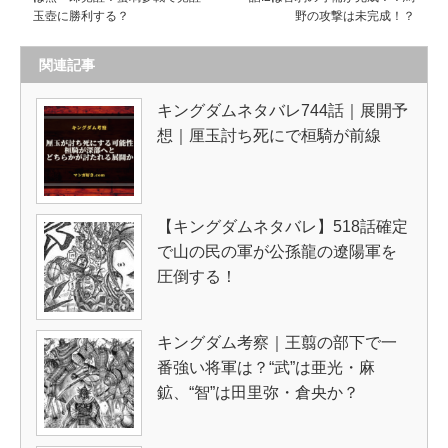
玉壺に勝利する？
野の攻撃は未完成！？
関連記事
キングダムネタバレ744話｜展開予
想｜厘玉討ち死にで桓騎が前線
【キングダムネタバレ】518話確定
で山の民の軍が公孫龍の遼陽軍を
圧倒する！
キングダム考察｜王翦の部下で一
番強い将軍は？“武”は亜光・麻
鉱、“智”は田里弥・倉央か？