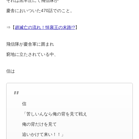
それは黒羊丘にて飛信隊が
慶舎においついた470話でのこと。
⇒【
趙滅亡の流れ！悼襄王の末路!?
】
飛信隊が慶舎軍に囲まれ
窮地に立たされている中、
信は
信
「苦しいんなら俺の背を見て戦え
俺の背だけを見て
追いかけて来い！！」