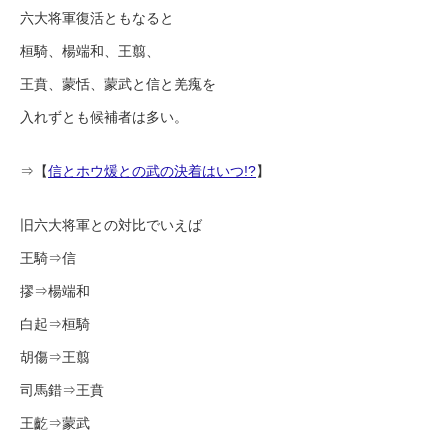
六大将軍復活ともなると
桓騎、楊端和、王翦、
王賁、蒙恬、蒙武と信と羌瘣を
入れずとも候補者は多い。
⇒【
信とホウ煖との武の決着はいつ!?
】
旧六大将軍との対比でいえば
王騎⇒信
摎⇒楊端和
白起⇒桓騎
胡傷⇒王翦
司馬錯⇒王賁
王齕⇒蒙武