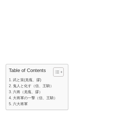
Table of Contents
武と策(羌瘣、摎)
鬼人と化す（信、王騎）
六将（羌瘣、摎）
大将軍の一撃（信、王騎）
六大将軍