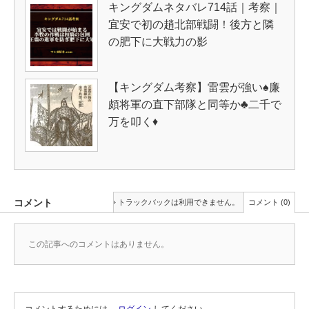
キングダムネタバレ714話｜考察｜
宜安で初の趙北部戦闘！後方と隣
の肥下に大戦力の影
【キングダム考察】雷雲が強い♠廉
頗将軍の直下部隊と同等か♣二千で
万を叩く♦
コメント
トラックバックは利用できません。
コメント (0)
この記事へのコメントはありません。
コメントするためには、
ログイン
してください。