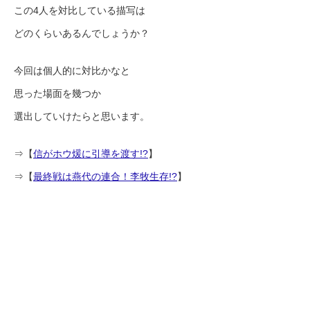
この4人を対比している描写は
どのくらいあるんでしょうか？
今回は個人的に対比かなと
思った場面を幾つか
選出していけたらと思います。
⇒【
信がホウ煖に引導を渡す!?
】
⇒【
最終戦は燕代の連合！李牧生存!?
】