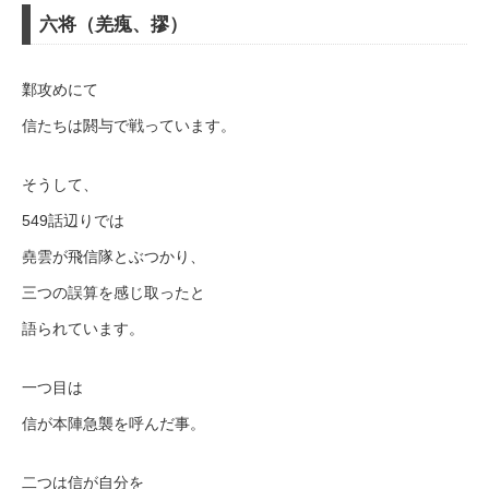
六将（羌瘣、摎）
鄴攻めにて
信たちは閼与で戦っています。
そうして、
549話辺りでは
堯雲が飛信隊とぶつかり、
三つの誤算を感じ取ったと
語られています。
一つ目は
信が本陣急襲を呼んだ事。
二つは信が自分を