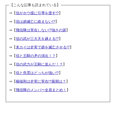
【こんな記事も読まれている】
⇒【
信がホウ煖に引導を渡す!?
】
⇒【
信は趙滅亡に絡まない!?
】
⇒【
飛信隊は実在しない!?強さの源
】
⇒【
信の武が三大天を越える!?
】
⇒【
羌カイは史実で趙を滅亡させる!?
】
⇒【
信と王騎の矛の演出！？
】
⇒【
信の武力が王騎に並んだ！？
】
⇒【
信と尭雲はどっちが強い!?
】
⇒【
楊端和は史実に実在!?最期は？
】
⇒【
飛信隊のメンバー全員まとめ！
】