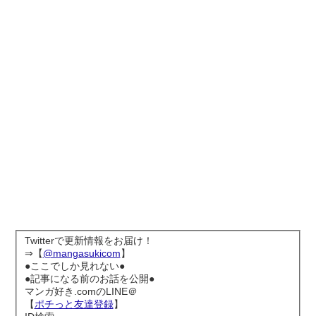
Twitterで更新情報をお届け！
⇒【
@mangasukicom
】
●ここでしか見れない●
●記事になる前のお話を公開●
マンガ好き.comのLINE＠
【
ポチっと友達登録
】