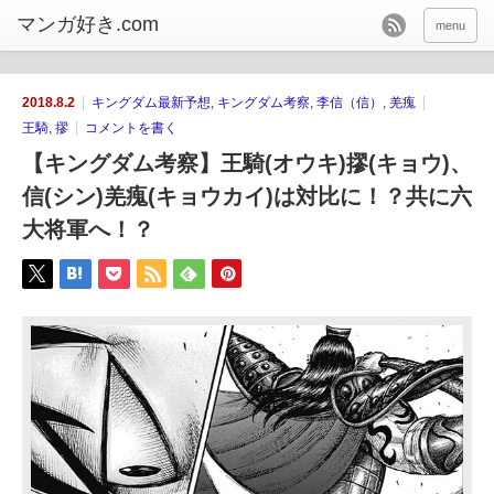
menu
2018.8.2
キングダム最新予想
,
キングダム考察
,
李信（信）
,
羌瘣
王騎
,
摎
コメントを書く
【キングダム考察】王騎(オウキ)摎(キョウ)、
信(シン)羌瘣(キョウカイ)は対比に！？共に六
大将軍へ！？