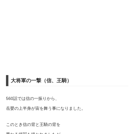
大将軍の一撃（信、王騎）
560話では信の一振りから、
岳嬰の上半身が宙を舞う事になりました。
このとき信の背と王騎の背を