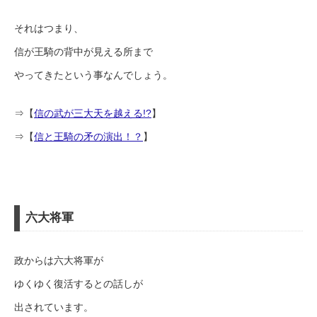
それはつまり、
信が王騎の背中が見える所まで
やってきたという事なんでしょう。
⇒【
信の武が三大天を越える!?
】
⇒【
信と王騎の矛の演出！？
】
六大将軍
政からは六大将軍が
ゆくゆく復活するとの話しが
出されています。