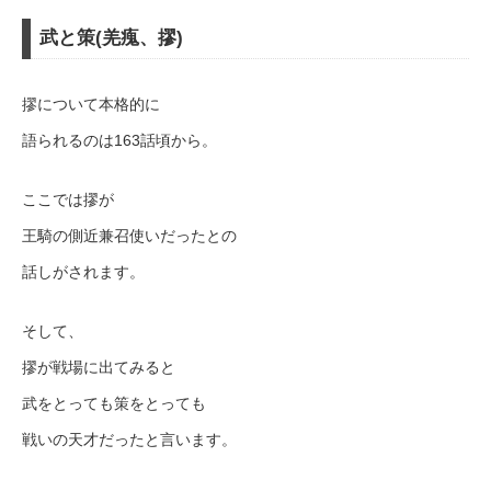
武と策(羌瘣、摎)
摎について本格的に
語られるのは163話頃から。
ここでは摎が
王騎の側近兼召使いだったとの
話しがされます。
そして、
摎が戦場に出てみると
武をとっても策をとっても
戦いの天才だったと言います。