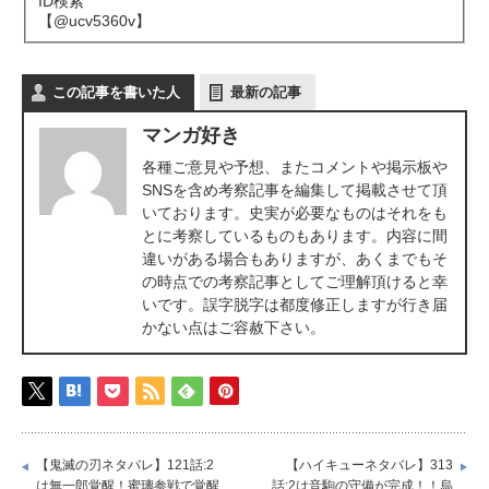
ID検索
【@ucv5360v】
この記事を書いた人
最新の記事
マンガ好き
各種ご意見や予想、またコメントや掲示板や
SNSを含め考察記事を編集して掲載させて頂
いております。史実が必要なものはそれをも
とに考察しているものもあります。内容に間
違いがある場合もありますが、あくまでもそ
の時点での考察記事としてご理解頂けると幸
いです。誤字脱字は都度修正しますが行き届
かない点はご容赦下さい。
【鬼滅の刃ネタバレ】121話:2
【ハイキューネタバレ】313
は無一郎覚醒！蜜璃参戦で覚醒
話:2は音駒の守備が完成！！烏