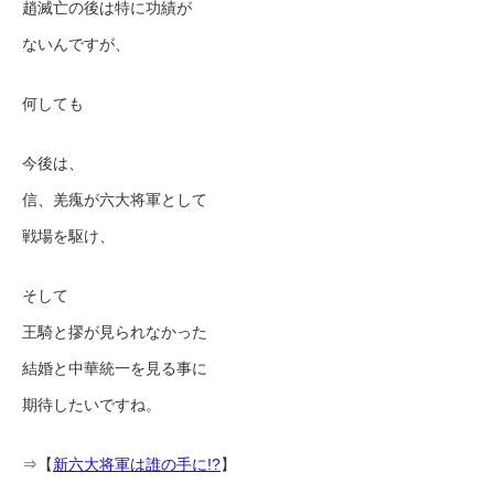
趙滅亡の後は特に功績が
ないんですが、
何しても
今後は、
信、羌瘣が六大将軍として
戦場を駆け、
そして
王騎と摎が見られなかった
結婚と中華統一を見る事に
期待したいですね。
⇒【
新六大将軍は誰の手に!?
】