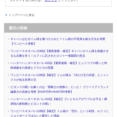
トップページに戻る
最近の投稿
ギャバンはなぜイム様を傷つけられた？イム様の不死身を破る方法を考察
【ワンピース考察】
ワンピースネタバレ1190話【最新速報・確定】ギャバンがイム様を負傷させ
るも左腕を失う！ルフィに託されたロジャー海賊団の意志
ハンターハンターネタバレ415話【最新速報・確定】ヒュリコフの呪いと特
殊戒厳令の真相とクラピカの思案
ワンピースネタバレ1189話【確定】イムが操る「19人の王の武器」とシャン
クスが知る世界の王
ビヨンドの呪いを解くのは「聖騎士の首飾り」だった！ グリードアイランド
編最大の伏線を考察【HUNTER×HUNTER考察】
ハンターハンターネタバレ414話【確定】ゴンとキルアがワブルを守る！継
承戦の参戦権とビヨンドの呪い
ワンピースネタバレ1188話【確定】イム様の「空白」という剣技。ルフィに
ジョイボーイではないと断言した理由