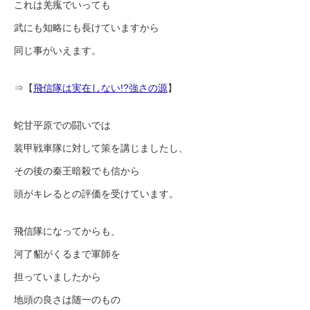
これは羌瘣でいっても
武にも知略にも長けていますから
同じ事がいえます。
⇒【
飛信隊は実在しない!?強さの源
】
蛇甘平原での闘いでは
装甲戦車隊に対して策を講じましたし、
その後の秦王暗殺でも信から
頭がキレるとの評価を受けています。
飛信隊になってからも、
河了貂がくるまで軍師を
担っていましたから
地頭の良さは随一のもの