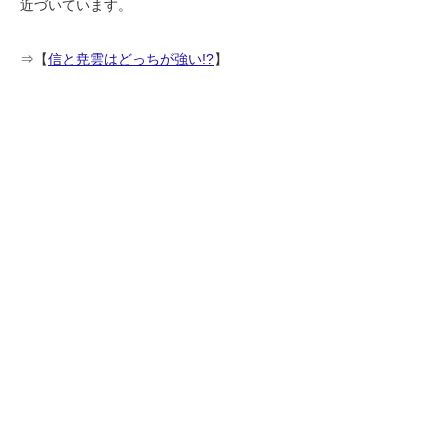
近づいています。
⇒【
信と尭雲はどっちが強い!?
】