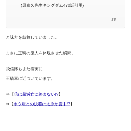
(原泰久先生キングダム470話引用)
と味方を鼓舞していました。
まさに王騎の鬼人を体現させた瞬間。
飛信隊もまた着実に
王騎軍に近づいています。
⇒【
信は趙滅亡に絡まない!?
】
⇒【
ホウ煖との決着は太原か雲中!?
】