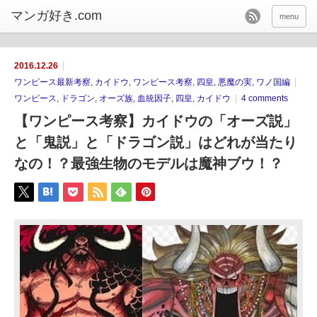
menu
2016.12.26
ワンピース最新考察
,
カイドウ
,
ワンピース考察
,
四皇
,
悪魔の実
,
ワノ国編
ワンピース
,
ドラゴン
,
オーズ族
,
血統因子
,
四皇
,
カイドウ
4 comments
【ワンピース考察】カイドウの「オーズ説」
と「鬼説」と「ドラゴン説」はどれが当たり
なの！？最強生物のモデルは魔神ブウ！？