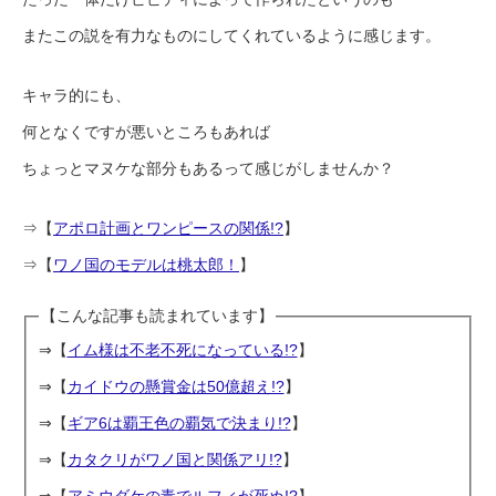
またこの説を有力なものにしてくれているように感じます。
キャラ的にも、
何となくですが悪いところもあれば
ちょっとマヌケな部分もあるって感じがしませんか？
⇒【
アポロ計画とワンピースの関係!?
】
⇒【
ワノ国のモデルは桃太郎！
】
【こんな記事も読まれています】
⇒【
イム様は不老不死になっている!?
】
⇒【
カイドウの懸賞金は50億超え!?
】
⇒【
ギア6は覇王色の覇気で決まり!?
】
⇒【
カタクリがワノ国と関係アリ!?
】