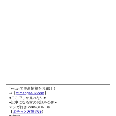
Twitterで更新情報をお届け！
⇒【
@mangasukicom
】
●ここでしか見れない●
●記事になる前のお話を公開●
マンガ好き.comのLINE＠
【
ポチっと友達登録
】