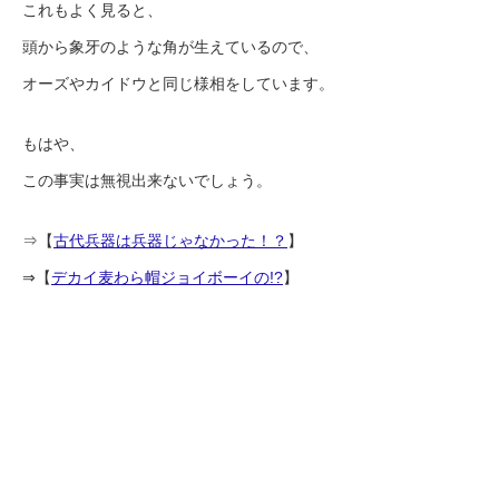
これもよく見ると、
頭から象牙のような角が生えているので、
オーズやカイドウと同じ様相をしています。
もはや、
この事実は無視出来ないでしょう。
⇒【
古代兵器は兵器じゃなかった！？
】
⇒【
デカイ麦わら帽ジョイボーイの!?
】