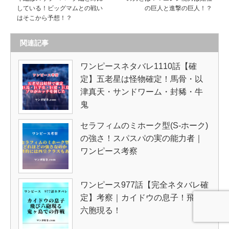
している！ビッグマムとの戦い
の巨人と進撃の巨人！？
はそこから予想！？
関連記事
ワンピースネタバレ1110話【確
定】五老星は怪物確定！馬骨・以
津真天・サンドワーム・封豨・牛
鬼
セラフィムのミホーク型(S-ホーク)
の強さ！スパスパの実の能力者｜
ワンピース考察
ワンピース977話【完全ネタバレ確
定】考察｜カイドウの息子！飛び
六胞現る！