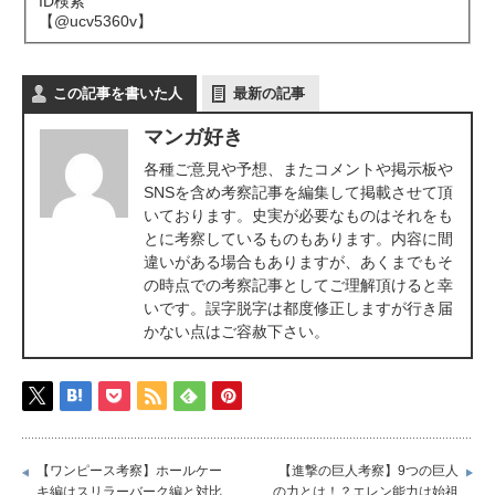
ID検索
【@ucv5360v】
この記事を書いた人
最新の記事
マンガ好き
各種ご意見や予想、またコメントや掲示板や
SNSを含め考察記事を編集して掲載させて頂
いております。史実が必要なものはそれをも
とに考察しているものもあります。内容に間
違いがある場合もありますが、あくまでもそ
の時点での考察記事としてご理解頂けると幸
いです。誤字脱字は都度修正しますが行き届
かない点はご容赦下さい。
【ワンピース考察】ホールケー
【進撃の巨人考察】9つの巨人
キ編はスリラーバーク編と対比
の力とは！？エレン能力は始祖