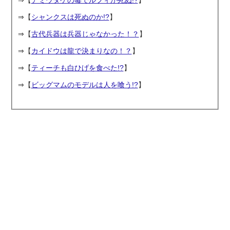
⇒【
アミウダケの毒でルフィが死ぬ!?
】
⇒【
シャンクスは死ぬのか!?
】
⇒【
古代兵器は兵器じゃなかった！？
】
⇒【
カイドウは龍で決まりなの！？
】
⇒【
ティーチも白ひげを食べた!?
】
⇒【
ビッグマムのモデルは人を喰う!?
】