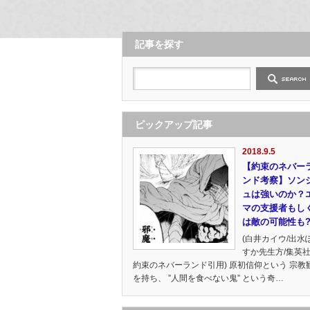
記事を探す
ピックアップ記事
2018.9.5
【約束のネバー
ンド考察】ソン
ュは強いのか？
マの支援者もし
は敵の可能性も?
(白井カイウ/出水
すか先生方/集英
約束のネバーランド引用) 原初信仰という 宗教
を持ち、 ”人間を食べない鬼” という奇…