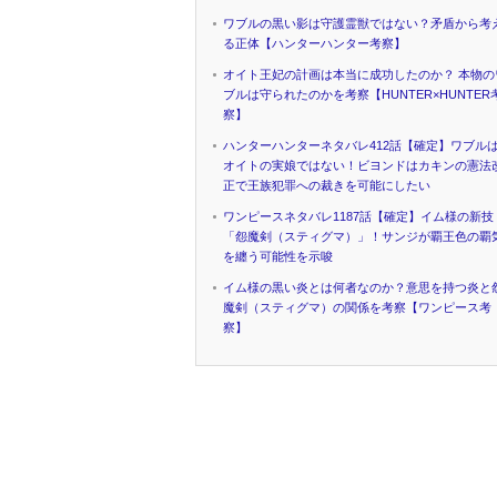
ワブルの黒い影は守護霊獣ではない？矛盾から考
る正体【ハンターハンター考察】
オイト王妃の計画は本当に成功したのか？ 本物の
ブルは守られたのかを考察【HUNTER×HUNTER
察】
ハンターハンターネタバレ412話【確定】ワブル
オイトの実娘ではない！ビヨンドはカキンの憲法
正で王族犯罪への裁きを可能にしたい
ワンピースネタバレ1187話【確定】イム様の新技
「怨魔剣（スティグマ）」！サンジが覇王色の覇
を纏う可能性を示唆
イム様の黒い炎とは何者なのか？意思を持つ炎と
魔剣（スティグマ）の関係を考察【ワンピース考
察】