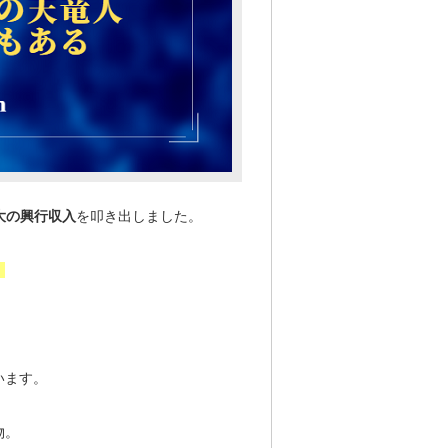
大の興行収入
を叩き出しました。
。
います。
物。