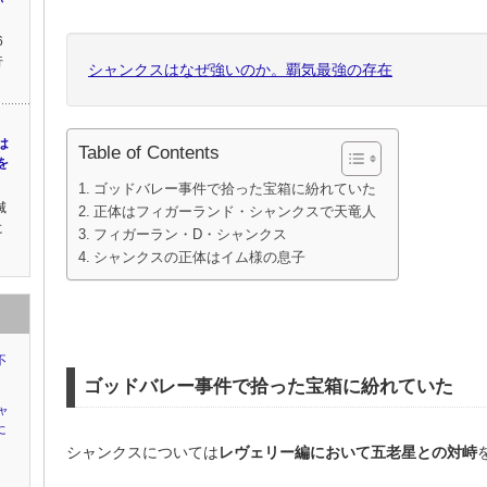
6
行
シャンクスはなぜ強いのか。覇気最強の存在
は
Table of Contents
を
ゴッドバレー事件で拾った宝箱に紛れていた
滅
正体はフィガーランド・シャンクスで天竜人
に
フィガーラン・D・シャンクス
シャンクスの正体はイム様の息子
不
ゴッドバレー事件で拾った宝箱に紛れていた
ャ
に
シャンクスについては
レヴェリー編において五老星との対峙