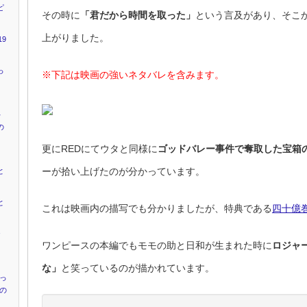
ピ
その時に
「君だから時間を取った」
という言及があり、そこ
上がりました。
9
っ
※下記は映画の強いネタバレを含みます。
キ
の
更にREDにてウタと同様に
ゴッドバレー事件で奪取した宝箱
ーが拾い上げたのが分かっています。
と
と
これは映画内の描写でも分かりましたが、特典である
四十億
ャ
ワンピースの本編でもモモの助と日和が生まれた時に
ロジャ
』
な」
と笑っているのが描かれています。
かっ
”の