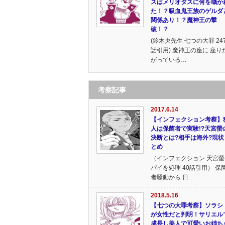
スはメリオダスに何を囁か
た！？吸血鬼王族のゲルダ
関係あり！？魔神王の撃
破！？
(鈴木央先生 七つの大罪 24
話引用) 魔神王の座に 座り
がっている…
考察記事
2017.6.14
【インフェクション考察】
人は保菌者で実験!?天宮螢
決断とは?相手は海外?現状
とめ
（インフェクション 天宮螢
パイを処理 40話引用） 保
者騒動から 日…
2018.5.16
【七つの大罪考察】ソラシ
が女性だと判明！サリエル
成長し美人で可愛いお姉ち