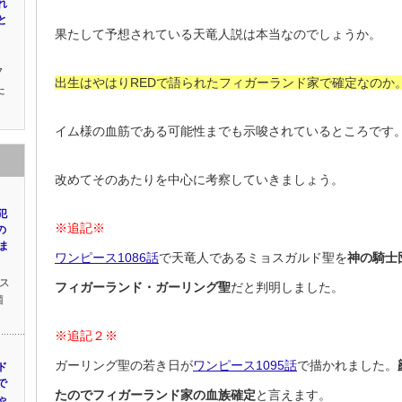
れ
と
果たして予想されている天竜人説は本当なのでしょうか。
7
出生はやはりREDで語られたフィガーランド家で確定なのか
た
イム様の血筋である可能性までも示唆されているところです
改めてそのあたりを中心に考察していきましょう。
犯
※追記※
の
ま
ワンピース1086話
で天竜人であるミョスガルド聖を
神の騎士
ス
フィガーランド・ガーリング聖
だと判明しました。
菌
※追記２※
ガーリング聖の若き日が
ワンピース1095話
で描かれました。
ド
で
たのでフィガーランド家の血族確定
と言えます。
ゃ