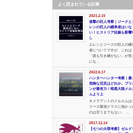
よく読まれている記事
2021.2.15
進撃の巨人考察｜ジークと
レンの巨人の継承者はいな
い！ヒストリア妊娠も影響
し
エレンとジークの巨人の継
者についてですが、これは
「誰も引き継がない」が答
にな…
2022.6.17
ハンターハンター考察｜最
危険な厄災はどれか。ブリ
ンが最有力！暗黒大陸メル
ムより上
キメラアントのメルエムは
リーズ最強クラスに強かっ
のは言うまでもない。 …
2017.12.14
【七つの大罪考察】ゼルド