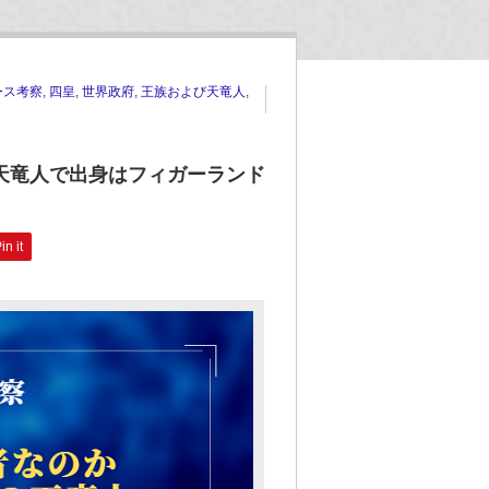
ース考察
,
四皇
,
世界政府
,
王族および天竜人
,
天竜人で出身はフィガーランド
in it