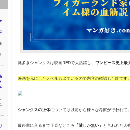
エ
な
承
え
謎多きシャンクスは映画REDで大活躍し、
ワンピース史上最
も
映画を元にしたノベルも出ているので内容の確認も可能です
オ
エ
シ
た
シャンクスの正体
については以前から様々な考察が行われて
最終章に入るまで正直なところ
「謎しか無い」
と言われた人
リ