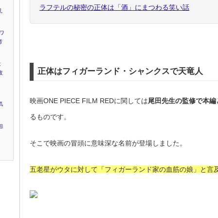
ラフテルの秘密の正体は「酒」にまつわる笑い話
え
ワ
考
は
正体はフィガーランド・シャンクスで天竜人
改
映画ONE PIECE FILM REDに関しては
尾田先生の監修で本編
気
るものです。
怨
そこで映画の冒頭に意味深な名前が登場しました。
五老星がウタに対して「フィガーランド家の血筋の娘」と言