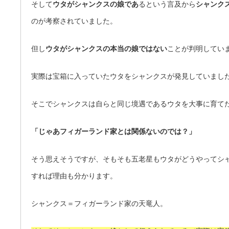
そして
ウタがシャンクスの娘であ
るという言及から
シャンク
のが考察されていました。
但し
ウタがシャンクスの本当の娘ではない
ことが判明してい
実際は宝箱に入っていたウタをシャンクスが発見していまし
そこでシャンクスは自らと同じ境遇であるウタを大事に育て
「じゃあフィガーランド家とは関係ないのでは？」
そう思えそうですが、そもそも五老星もウタがどうやってシ
すれば理由も分かります。
シャンクス＝フィガーランド家の天竜人。