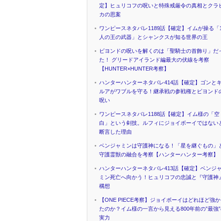
定】ヒュリコフの呪いと特殊戒厳令の真相とクラ
カの思案
ワンピースネタバレ1189話【確定】イムが操る「1
人の王の武器」とシャンクスが知る世界の王
ビヨンドの呪いを解くのは「聖騎士の首飾り」だ
た！ グリードアイランド編最大の伏線を考察
【HUNTER×HUNTER考察】
ハンターハンターネタバレ414話【確定】ゴンと
ルアがワブルを守る！継承戦の参戦権とビヨンド
呪い
ワンピースネタバレ1188話【確定】イム様の「空
白」という剣技。ルフィにジョイボーイではない
断言した理由
ベンジャミンは守護神になる！「星を継ぐもの」
守護霊獣の融合を考察【ハンターハンター考察】
ハンターハンターネタバレ413話【確定】ベンジ
ミン死亡へ向かう！ヒュリコフの忠誠と『守護神
構想
【ONE PIECE考察】ジョイボーイはどれほど強
たのか？イム様の一言から見える800年前の”最強
実力