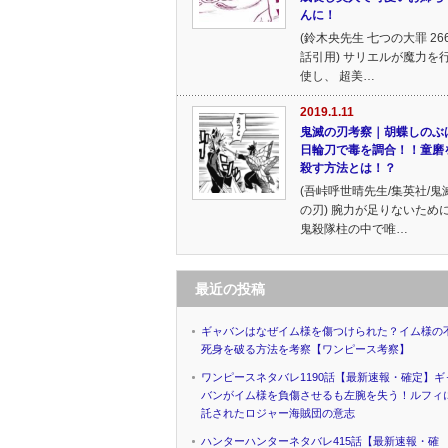
んに！
(鈴木央先生 七つの大罪 26
話引用) サリエルが魔力を
使し、 超美…
2019.1.11
鬼滅の刃考察｜胡蝶しのぶ
日輪刀で毒を調合！！童磨
殺す方法とは！？
(吾峠呼世晴先生/集英社/鬼
の刃) 腕力が足りないため
鬼殺隊柱の中で唯…
最近の投稿
ギャバンはなぜイム様を傷つけられた？イム様の
死身を破る方法を考察【ワンピース考察】
ワンピースネタバレ1190話【最新速報・確定】ギ
バンがイム様を負傷させるも左腕を失う！ルフィ
託されたロジャー海賊団の意志
ハンターハンターネタバレ415話【最新速報・確