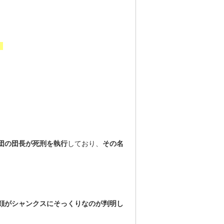
。
。
団の団長が死刑を執行
しており、
その名
顔がシャンクスにそっくりなのが判明し