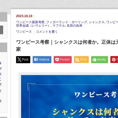
2023.10.10
ワンピース最新考察
,
フィガーランド・ガーリング
,
シャンクス
,
ワンピ
世界会議（レヴェリー）
,
ラフテル
,
名前の由来
ワンピース
コメントを書く
ワンピース考察｜シャンクスは何者か。正体は
家
Post
Hatena
Pocket
RSS
feedly
P
ラ
ジ
エ
く
!
ぽ
社
観