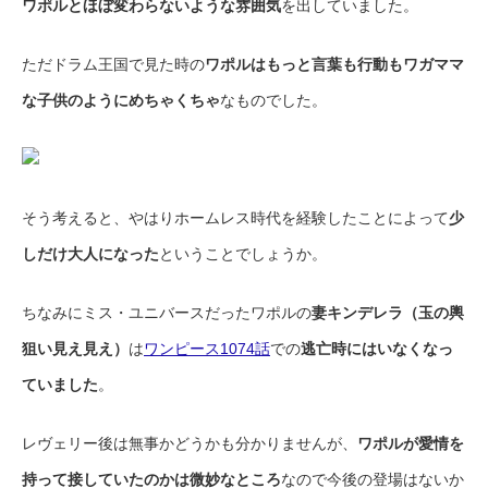
ワポルとほぼ変わらないような雰囲気
を出していました。
ただドラム王国で見た時の
ワポルはもっと言葉も行動もワガママ
な子供のようにめちゃくちゃ
なものでした。
そう考えると、やはりホームレス時代を経験したことによって
少
しだけ大人になった
ということでしょうか。
ちなみにミス・ユニバースだったワポルの
妻キンデレラ（玉の輿
狙い見え見え）
は
ワンピース1074話
での
逃亡時にはいなくなっ
ていました
。
レヴェリー後は無事かどうかも分かりませんが、
ワポルが愛情を
持って接していたのかは微妙なところ
なので今後の登場はないか