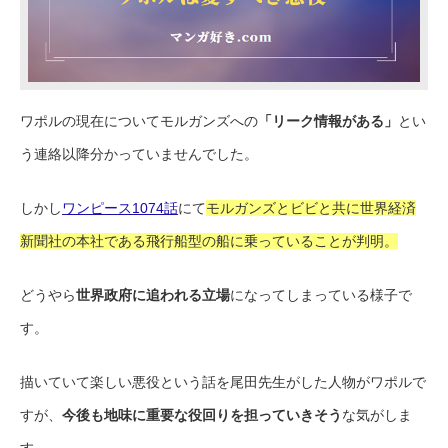
ワポルの現在についてモルガンズへの
「リーク情報がある」
とい
う連絡以降分かっていませんでした。
しかし
ワンピース1074話
にて
モルガンズとビビと共に世界経済
新聞社の本社である飛行船型の船に乗っていることが判明。
どうやら
世界政府に追われる立場
になってしまっている様子で
す。
描いていて楽しい悪役という話を尾田先生がした人物がワポルで
すが、
今後も地味に重要な役回りを担っていきそう
な気がしま
す。