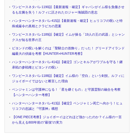
ワンピースネタバレ1190話【最新速報・確定】ギャバンがイム様を負傷させ
るも左腕を失う！ルフィに託されたロジャー海賊団の意志
ハンターハンターネタバレ415話【最新速報・確定】ヒュリコフの呪いと特
殊戒厳令の真相とクラピカの思案
ワンピースネタバレ1189話【確定】イムが操る「19人の王の武器」とシャン
クスが知る世界の王
ビヨンドの呪いを解くのは「聖騎士の首飾り」だった！ グリードアイランド
編最大の伏線を考察【HUNTER×HUNTER考察】
ハンターハンターネタバレ414話【確定】ゴンとキルアがワブルを守る！継
承戦の参戦権とビヨンドの呪い
ワンピースネタバレ1188話【確定】イム様の「空白」という剣技。ルフィに
ジョイボーイではないと断言した理由
ベンジャミンは守護神になる！「星を継ぐもの」と守護霊獣の融合を考察
【ハンターハンター考察】
ハンターハンターネタバレ413話【確定】ベンジャミン死亡へ向かう！ヒュ
リコフの忠誠と『守護神』構想
【ONE PIECE考察】ジョイボーイはどれほど強かったのか？イム様の一言
から見える800年前の”最強”の実力