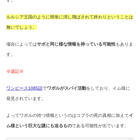
ルルシア王国のように簡単に消し飛ばされて終わりということは
無いでしょう。
場合によっては
サボと同じ様な情報を持っている可能性
もありま
す。
※追記※
ワンピース1085話
で
ワポルがスパイ活動
をしており、イム様に
発見されています。
よってワポルの持つ情報というのはコブラの死の真相に加えて
イ
ム様という巨大な謎にも迫るもの
である可能性が出ています。