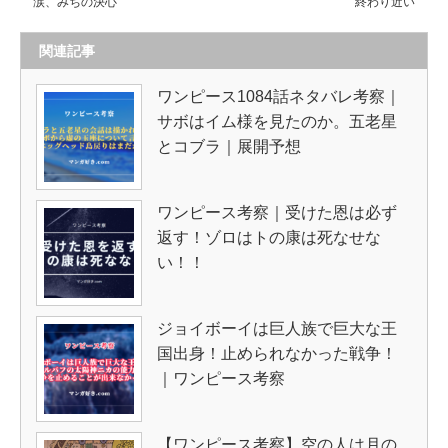
涙、みちの決心
終わり近い
関連記事
ワンピース1084話ネタバレ考察｜
サボはイム様を見たのか。五老星
とコブラ｜展開予想
ワンピース考察｜受けた恩は必ず
返す！ゾロはトの康は死なせな
い！！
ジョイボーイは巨人族で巨大な王
国出身！止められなかった戦争！
｜ワンピース考察
【ワンピース考察】空の人は月の