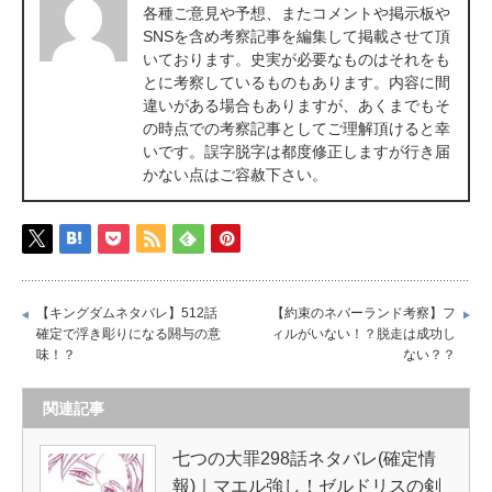
各種ご意見や予想、またコメントや掲示板や
SNSを含め考察記事を編集して掲載させて頂
いております。史実が必要なものはそれをも
とに考察しているものもあります。内容に間
違いがある場合もありますが、あくまでもそ
の時点での考察記事としてご理解頂けると幸
いです。誤字脱字は都度修正しますが行き届
かない点はご容赦下さい。
【キングダムネタバレ】512話
【約束のネバーランド考察】フ
確定で浮き彫りになる閼与の意
ィルがいない！？脱走は成功し
味！？
ない？？
関連記事
七つの大罪298話ネタバレ(確定情
報)｜マエル強し！ゼルドリスの剣