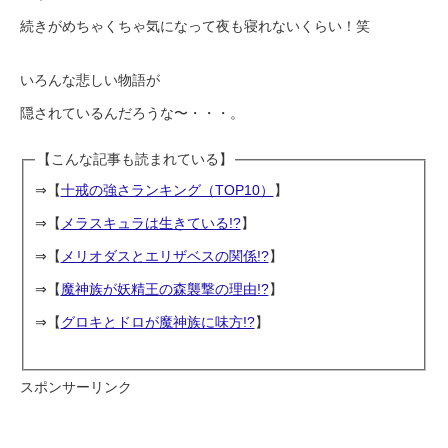
続きがめちゃくちゃ気になって夜も寝れないくらい！笑
いろんな悲しい物語が
隠されているんだろうな〜・・・。
【こんな記事も読まれている】
⇒【
十戒の強さランキング（TOP10）
】
⇒【
メラスキュラは生きている!?
】
⇒【
メリオダスとエリザベスの関係!?
】
⇒【
魔神族が妖精王の森襲撃の理由!?
】
⇒【
グロキとドロが魔神族に味方!?
】
スポンサーリンク