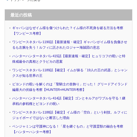
最近の投稿
ギャバンはなぜイム様を傷つけられた？イム様の不死身を破る方法を考察
【ワンピース考察】
ワンピースネタバレ1190話【最新速報・確定】ギャバンがイム様を負傷させ
るも左腕を失う！ルフィに託されたロジャー海賊団の意志
ハンターハンターネタバレ415話【最新速報・確定】ヒュリコフの呪いと特
殊戒厳令の真相とクラピカの思案
ワンピースネタバレ1189話【確定】イムが操る「19人の王の武器」とシャン
クスが知る世界の王
ビヨンドの呪いを解くのは「聖騎士の首飾り」だった！ グリードアイランド
編最大の伏線を考察【HUNTER×HUNTER考察】
ハンターハンターネタバレ414話【確定】ゴンとキルアがワブルを守る！継
承戦の参戦権とビヨンドの呪い
ワンピースネタバレ1188話【確定】イム様の「空白」という剣技。ルフィに
ジョイボーイではないと断言した理由
ベンジャミンは守護神になる！「星を継ぐもの」と守護霊獣の融合を考察
【ハンターハンター考察】