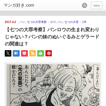
menu
2017.4.2
バン
,
七つの大罪考察
ロウ
,
バン
,
七つの大罪
1件
【七つの大罪考察】バンロウの生まれ変わり
じゃない？バンの妹のぬいぐるみとゲラード
の関連は？