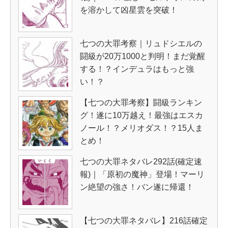
を溶かして凶星雲を突破！
七つの大罪考察｜リュドシエルの
闘級が20万1000と判明！まだ覚醒
する！？インデュラはもっと強
い！？
【七つの大罪考察】闘級ランキン
グ！遂に10万越え！最強はエスカ
ノール！？メリオダス！？15人ま
とめ！
七つの大罪ネタバレ292話(確定速
報)｜「原初の魔神」登場！マーリ
ン絶望の強さ！バン遂に帰還！
【七つの大罪ネタバレ】216話確定