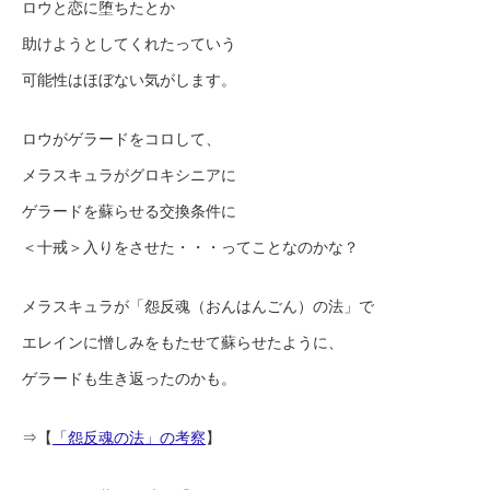
ロウと恋に堕ちたとか
助けようとしてくれたっていう
可能性はほぼない気がします。
ロウがゲラードをコロして、
メラスキュラがグロキシニアに
ゲラードを蘇らせる交換条件に
＜十戒＞入りをさせた・・・ってことなのかな？
メラスキュラが「怨反魂（おんはんごん）の法」で
エレインに憎しみをもたせて蘇らせたように、
ゲラードも生き返ったのかも。
⇒【
「怨反魂の法」の考察
】