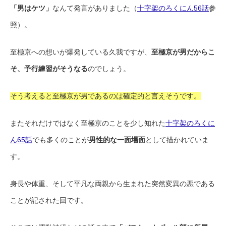
「男はケツ」
なんて発言がありました（
十字架のろくにん56話
参
照）。
至極京への想いが爆発している久我ですが、
至極京が男だからこ
そ、予行練習がそうなる
のでしょう。
そう考えると至極京が男であるのは確定的と言えそうです。
またそれだけではなく至極京のことを少し知れた
十字架のろくに
ん65話
でも多くのことが
男性的な一面場面
として描かれていま
す。
身長や体重、そして平凡な両親から生まれた突然変異の悪である
ことが記された回です。