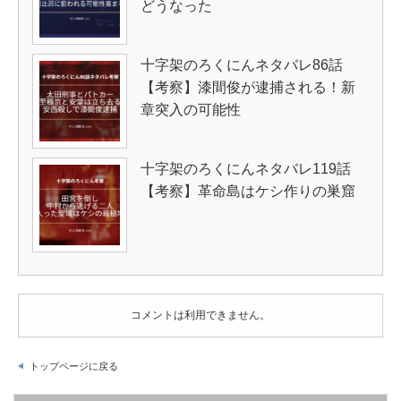
どうなった
十字架のろくにんネタバレ86話
【考察】漆間俊が逮捕される！新
章突入の可能性
十字架のろくにんネタバレ119話
【考察】革命島はケシ作りの巣窟
コメントは利用できません。
トップページに戻る