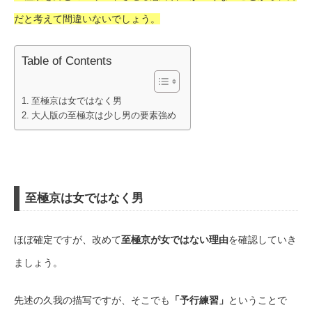
だと考えて間違いないでしょう。
Table of Contents
至極京は女ではなく男
大人版の至極京は少し男の要素強め
至極京は女ではなく男
ほぼ確定ですが、改めて
至極京が女ではない理由
を確認していき
ましょう。
先述の久我の描写ですが、そこでも
「予行練習」
ということで