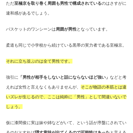
ただ
至極京を取り巻く周囲も男性で構成されている
のはさすがに
違和感があるでしょう。
バスケットのワンシーンは
周囲が男性
となっています。
柔道も同じで小学校から続けている黒帯の実力者である至極京。
それに立ち並ぶのは全て男性です。
強引に
「男性が相手をしないと話にならないほど強い」
などと考
えれば女性と言えなくもありませんが、
そこが物語の本筋とは違
いズレが生じるので、ここは純粋に「男性」として間違いないで
しょう。
仮に漆間俊に実は妹や姉などがいて、という話が序盤にされてい
るのだとすれば
隠す意味が出てくるので可能性はあった
と言える