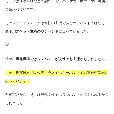
そこでは運動神経などの話の中で
「バスケットボール部に所属」
と書かれています。
そのシュートフォームは女性の主流であるツーハンドではなく、
男子バスケット主流のワンハンド
になっていました。
確かに
世界標準ではワンハンドが女性でも主流
かもしれません。
しかし現実日本では代表クラスでもツーハンドでの実践が基本に
なっています。
至極京だから、そこは当然女性でもワンハンドと考えられるかも
しれません。