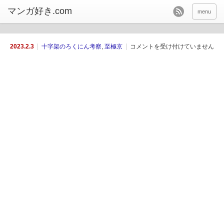
menu
2023.2.3
十字架のろくにん考察
,
至極京
コメントを受け付けていません