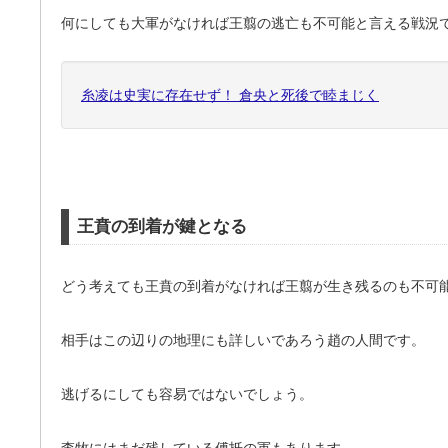
何にしても大軍がなければ王翦の逃亡も不可能と言える戦況
糸凌は史実に存在せず！ 倉央と死後で睦まじく
王賁の到着が鍵となる
どう考えても王賁の到着がなければ王翦が生き残るのも不可
相手はこの辺りの地理にも詳しいであろう趙の人間です。
逃げるにしても容易ではないでしょう。