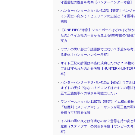
守護霊獣の融合を考察【ハンターハンター考察】
ハンターハンターネタバレ413話【確定】ベンジ
ミン死亡へ向かう！ヒュリコフの忠誠と『守護神
構想
【ONE PIECE考察】ジョイボーイはどれほど強
たのか？イム様の一言から見える800年前の”最強
実力
ワブルの黒い影は守護霊獣ではない？矛盾から考
る正体【ハンターハンター考察】
オイト王妃の計画は本当に成功したのか？ 本物の
ブルは守られたのかを考察【HUNTER×HUNTER
察】
ハンターハンターネタバレ412話【確定】ワブル
オイトの実娘ではない！ビヨンドはカキンの憲法
正で王族犯罪への裁きを可能にしたい
ワンピースネタバレ1187話【確定】イム様の新技
「怨魔剣（スティグマ）」！サンジが覇王色の覇
を纏う可能性を示唆
イム様の黒い炎とは何者なのか？意思を持つ炎と
魔剣（スティグマ）の関係を考察【ワンピース考
察】