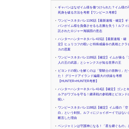
ギャバンはなぜイム様を傷つけられた？イム様の
死身を破る方法を考察【ワンピース考察】
ワンピースネタバレ1190話【最新速報・確定】ギ
バンがイム様を負傷させるも左腕を失う！ルフィ
託されたロジャー海賊団の意志
ハンターハンターネタバレ415話【最新速報・確
定】ヒュリコフの呪いと特殊戒厳令の真相とクラ
カの思案
ワンピースネタバレ1189話【確定】イムが操る「1
人の王の武器」とシャンクスが知る世界の王
ビヨンドの呪いを解くのは「聖騎士の首飾り」だ
た！ グリードアイランド編最大の伏線を考察
【HUNTER×HUNTER考察】
ハンターハンターネタバレ414話【確定】ゴンと
ルアがワブルを守る！継承戦の参戦権とビヨンド
呪い
ワンピースネタバレ1188話【確定】イム様の「空
白」という剣技。ルフィにジョイボーイではない
断言した理由
ベンジャミンは守護神になる！「星を継ぐもの」