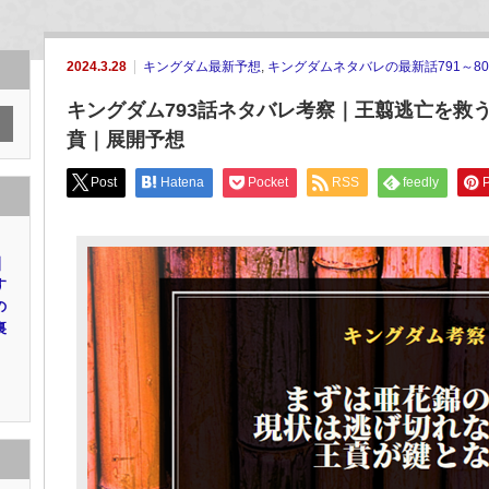
2024.3.28
キングダム最新予想
,
キングダムネタバレの最新話791～80
キングダム793話ネタバレ考察｜王翦逃亡を救
賁｜展開予想
Post
Hatena
Pocket
RSS
feedly
P
｜
す
の
裏