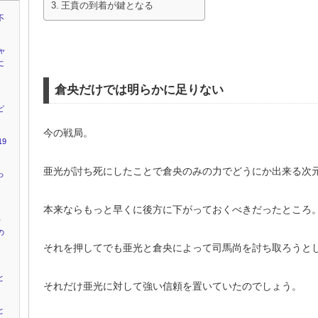
王賁の到着が鍵となる
不
ャ
に
倉央だけでは明らかに足りない
ピ
今の戦局。
9
亜光が討ち死にしたことで倉央のみの力でどうにか出来る次
っ
本来ならもっと早くに後方に下がっておくべきだったところ
キ
の
それを押してでも亜光と倉央によって司馬尚を討ち取ろうと
と
それだけ亜光に対して強い信頼を置いていたのでしょう。
と