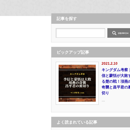
記事を探す
ピックアップ記事
2021.2.10
キングダム考察
信と蒙恬が大敗
る楚の戦！項燕
奇襲と昌平君の
切り
…
よく読まれている記事