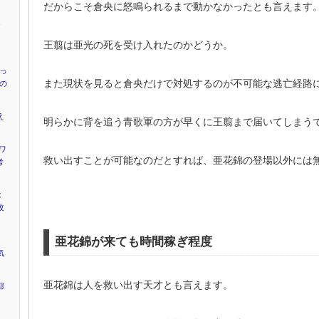
だからこそ倉央に怒鳴られるまで動かなかったとも言えます
ャ
』
王翦は亜光の死を受け入れたのかどうか。
かっ
また現状を見ると倉央だけで対処するのが不可能な逃亡経路
”の
え
明らかに背を追う青歌軍の方が早くに王翦まで届いてしまう
ワ
救い出すことが可能なのだとすれば、亜花錦の登場以外には
考
は
改
亜花錦が来ても時間稼ぎ程度
気
亜花錦は人を救い出す天才とも言えます。
怨