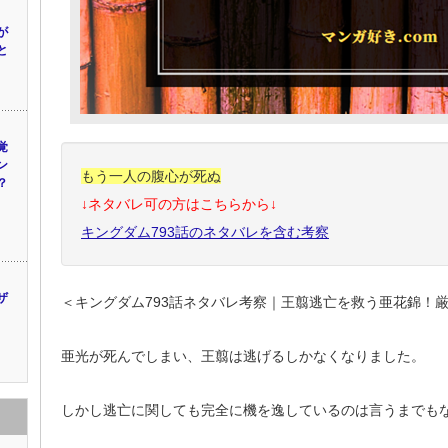
が
と
覚
ン
もう一人の腹心が死ぬ
？
↓ネタバレ可の方はこちらから↓
キングダム793話のネタバレを含む考察
ザ
＜キングダム793話ネタバレ考察｜王翦逃亡を救う亜花錦！
亜光が死んでしまい、王翦は逃げるしかなくなりました。
しかし逃亡に関しても完全に機を逸しているのは言うまでも