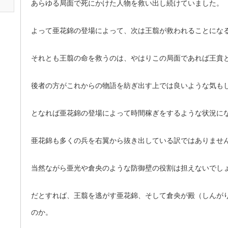
あらゆる局面で死にかけた人物を救い出し続けていました。
よって亜花錦の登場によって、次は王翦が救われることにな
それとも王翦の命を救うのは、やはりこの局面であれば王賁
後者の方がこれからの物語を紡ぎ出す上では良いような気も
となれば亜花錦の登場によって時間稼ぎをするような状況に
亜花錦も多くの兵を右翼から抜き出している訳ではありませ
当然ながら亜光や倉央のような防御壁の役割は担えないでし
だとすれば、王翦を逃がす亜花錦、そして倉央が殿（しんが
のか。