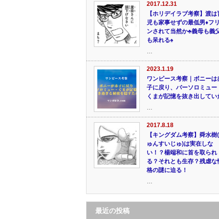
2017.12.31
【ホリデイラブ考察】渡は
児も家事せずの最低男♦フ
ンされて当然か♣義母も義
も呆れる♠
…
2023.1.19
ワンピース考察｜ボニーは
子に戻り、バーソロミュー
くまが記憶を抜き出してい
…
2017.8.18
【キングダム考察】舜水樹
ゅんすいじゅ)は実在しな
い！？楊端和に首を取られ
る？それとも生存？残虐な
格の謎に迫る！
…
最近の投稿