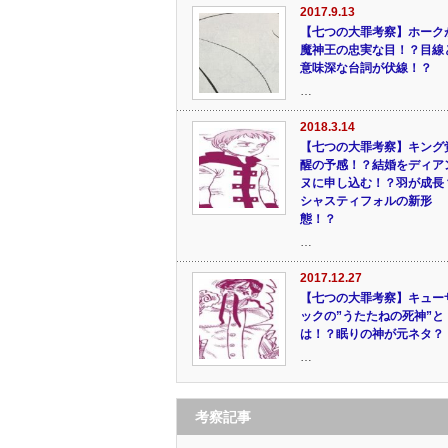
2017.9.13
【七つの大罪考察】ホーク
魔神王の忠実な目！？目線
意味深な台詞が伏線！？
…
2018.3.14
【七つの大罪考察】キング
醒の予感！？結婚をディア
ヌに申し込む！？羽が成長
シャスティフォルの新形
態！？
…
2017.12.27
【七つの大罪考察】キュー
ックの”うたたねの死神”と
は！？眠りの神が元ネタ？
…
考察記事