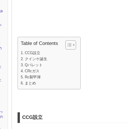
9
っ
Table of Contents
キ
の
CCG設立
クインケ誕生
Qバレット
と
CRcガス
Rc裂甲弾
と
まとめ
ャ
』
かっ
CCG設立
”の