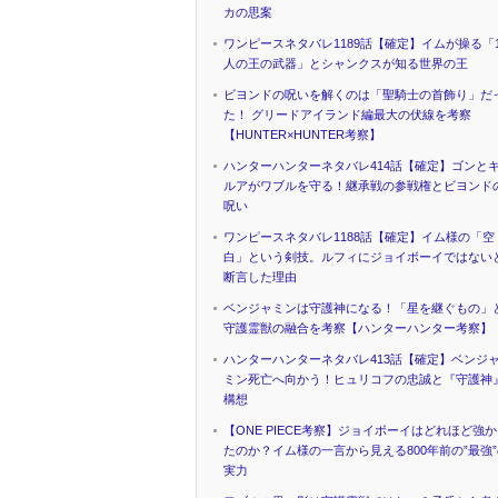
カの思案
ワンピースネタバレ1189話【確定】イムが操る「1
人の王の武器」とシャンクスが知る世界の王
ビヨンドの呪いを解くのは「聖騎士の首飾り」だ
た！ グリードアイランド編最大の伏線を考察
【HUNTER×HUNTER考察】
ハンターハンターネタバレ414話【確定】ゴンと
ルアがワブルを守る！継承戦の参戦権とビヨンド
呪い
ワンピースネタバレ1188話【確定】イム様の「空
白」という剣技。ルフィにジョイボーイではない
断言した理由
ベンジャミンは守護神になる！「星を継ぐもの」
守護霊獣の融合を考察【ハンターハンター考察】
ハンターハンターネタバレ413話【確定】ベンジ
ミン死亡へ向かう！ヒュリコフの忠誠と『守護神
構想
【ONE PIECE考察】ジョイボーイはどれほど強
たのか？イム様の一言から見える800年前の”最強
実力