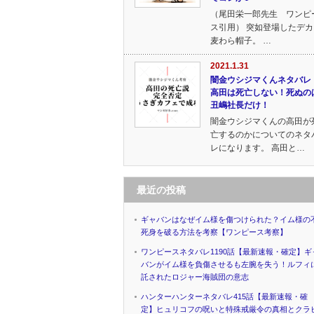
（尾田栄一郎先生 ワンピ
ス引用） 突如登場したデカ
麦わら帽子。 …
2021.1.31
闇金ウシジマくんネタバレ
高田は死亡しない！死ぬの
丑嶋社長だけ！
闇金ウシジマくんの高田が
亡するのかについてのネタ
レになります。 高田と…
最近の投稿
ギャバンはなぜイム様を傷つけられた？イム様の
死身を破る方法を考察【ワンピース考察】
ワンピースネタバレ1190話【最新速報・確定】ギ
バンがイム様を負傷させるも左腕を失う！ルフィ
託されたロジャー海賊団の意志
ハンターハンターネタバレ415話【最新速報・確
定】ヒュリコフの呪いと特殊戒厳令の真相とクラ