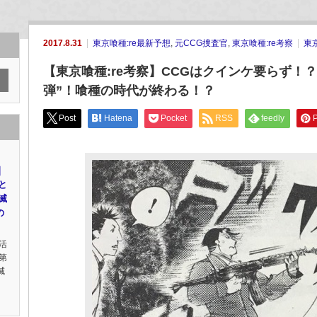
2017.8.31
東京喰種:re最新予想
,
元CCG捜査官
,
東京喰種:re考察
東京
【東京喰種:re考察】CCGはクインケ要らず！
弾”！喰種の時代が終わる！？
Post
Hatena
Pocket
RSS
feedly
P
｜
と
滅
の
活
第
滅