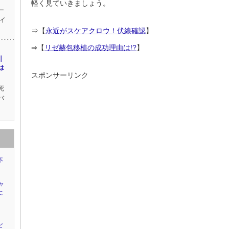
軽く見ていきましょう。
ー
イ
⇒【
永近がスケアクロウ！伏線確認
】
⇒【
リゼ赫包移植の成功理由は!?
】
｜
は
スポンサーリンク
死
バ
不
ャ
に
ピ