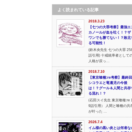
よく読まれている記事
2018.3.23
【七つの大罪考察】最強エ
カノールが血を吐く！？ザ
ワンでも勝てない！？敗北
る可能性！
(鈴木央先生 七つの大罪 25
話引用) 十戒統率者として
人格が戻っ…
2018.7.10
【東京喰種:re考察】最終
シコラエと竜遺児の今後
は！？グール＆人間と共存
る流れ！？
(石田スイ先生 東京喰種:re 
9話引用） 人間と喰種の共
が叶った …
2026.7.4
イム様の黒い炎とは何者な