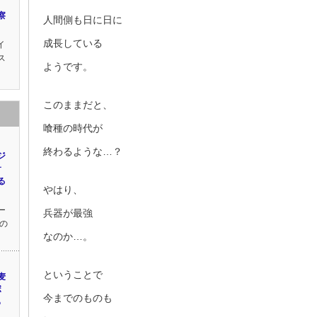
察
人間側も日に日に
成長している
イ
ス
ようです。
このままだと、
喰種の時代が
終わるような…？
ジ
サ
る
やはり、
ー
兵器が最強
の
なのか…。
ということで
麦
ボ
今までのものも
っ