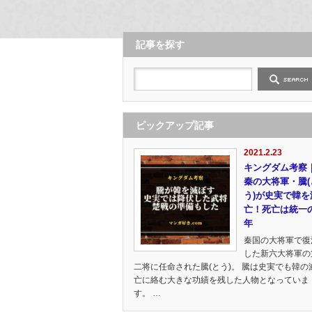
記事を探す
ピックアップ記事
2021.2.23
キングダム考察
秦の大将軍・騰(
う)が史実で韓を
亡！死亡は統一
年
秦国の大将軍で復
した新六大将軍の
二将に任命された騰(とう)。 騰は史実でも韓の
亡に絡む大きな功績を残した人物となっていま
す。 …