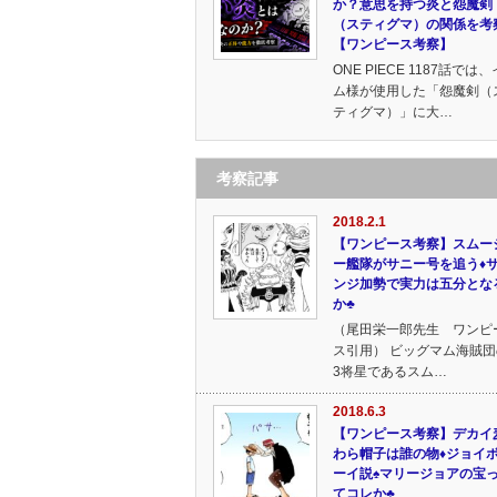
か？意思を持つ炎と怨魔剣
（スティグマ）の関係を考
【ワンピース考察】
ONE PIECE 1187話では、
ム様が使用した「怨魔剣（
ティグマ）」に大…
考察記事
2018.2.1
【ワンピース考察】スムー
ー艦隊がサニー号を追う♦
ンジ加勢で実力は五分とな
か♣
（尾田栄一郎先生 ワンピ
ス引用） ビッグマム海賊団
3将星であるスム…
2018.6.3
【ワンピース考察】デカイ
わら帽子は誰の物♦ジョイ
ーイ説♠マリージョアの宝
てコレか♣