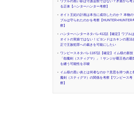
ワブルの黒い影は守護霊獣ではない？矛盾から考
る正体【ハンターハンター考察】
オイト王妃の計画は本当に成功したのか？ 本物の
ブルは守られたのかを考察【HUNTER×HUNTER
察】
ハンターハンターネタバレ412話【確定】ワブル
オイトの実娘ではない！ビヨンドはカキンの憲法
正で王族犯罪への裁きを可能にしたい
ワンピースネタバレ1187話【確定】イム様の新技
「怨魔剣（スティグマ）」！サンジが覇王色の覇
を纏う可能性を示唆
イム様の黒い炎とは何者なのか？意思を持つ炎と
魔剣（スティグマ）の関係を考察【ワンピース考
察】