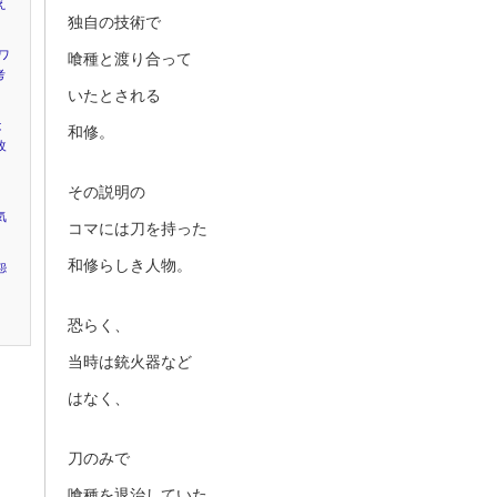
え
独自の技術で
ワ
喰種と渡り合って
考
いたとされる
は
和修。
改
その説明の
気
コマには刀を持った
和修らしき人物。
怨
恐らく、
当時は銃火器など
はなく、
刀のみで
喰種を退治していた