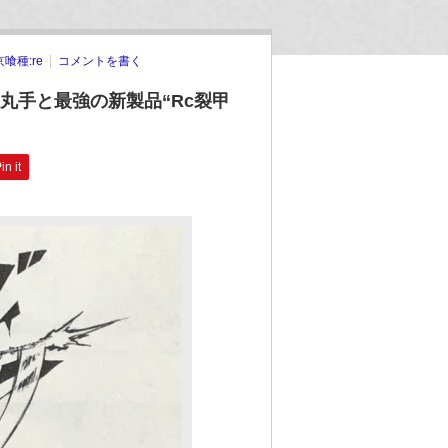
喰種:re
コメントを書く
？丸手と最強の新製品“Rc裂甲
in it