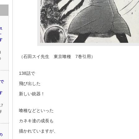
ス
・
す
8
（石田スイ先生 東京喰種 7巻引用）
の
138話で
回で
飛び出した
す
新しい銃器！
17
喰種などといった
存
カネキ達の成長も
描かれていますが、
の