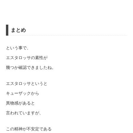
まとめ
という事で、
エスタロッサの素性が
幾つか確認できましたね。
エスタロッサというと
キューザックから
異物感があると
言われていますが、
この精神が不安定である