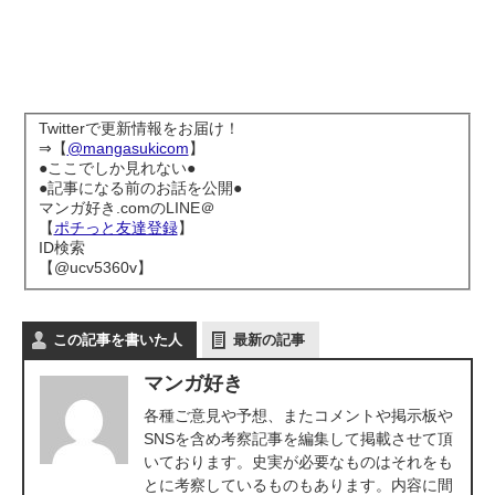
Twitterで更新情報をお届け！
⇒【
@mangasukicom
】
●ここでしか見れない●
●記事になる前のお話を公開●
マンガ好き.comのLINE＠
【
ポチっと友達登録
】
ID検索
【@ucv5360v】
この記事を書いた人
最新の記事
マンガ好き
各種ご意見や予想、またコメントや掲示板や
SNSを含め考察記事を編集して掲載させて頂
いております。史実が必要なものはそれをも
とに考察しているものもあります。内容に間