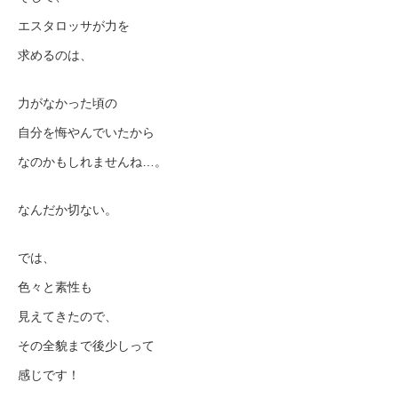
エスタロッサが力を
求めるのは、
力がなかった頃の
自分を悔やんでいたから
なのかもしれませんね…。
なんだか切ない。
では、
色々と素性も
見えてきたので、
その全貌まで後少しって
感じです！