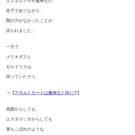
エスタロッサが魔神王の
息子でありながら、
闇の力がなかったことが
語られました。
一方で
メリオダスと
ゼルドリスは
持っていたそう。
⇒【
アサルトモードは魔神王と同じ!?
】
周囲からしても、
エスタロッサからしても
落ちこぼれのような