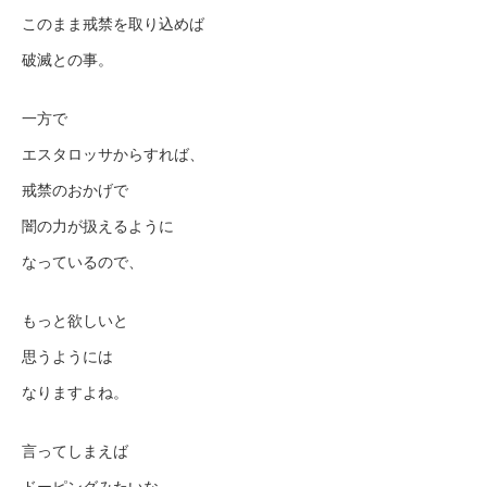
このまま戒禁を取り込めば
破滅との事。
一方で
エスタロッサからすれば、
戒禁のおかげで
闇の力が扱えるように
なっているので、
もっと欲しいと
思うようには
なりますよね。
言ってしまえば