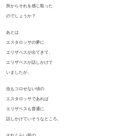
所からそれを感じ取った
のでしょうか？
あとは
エスタロッサの夢に
エリザベスが出てきて、
エリザベスが話しかけて
いましたが、
虫もコロせない頃の
エスタロッサであれば
エリザベスも普通に
話しかけていそうなところ。
それくらい前の