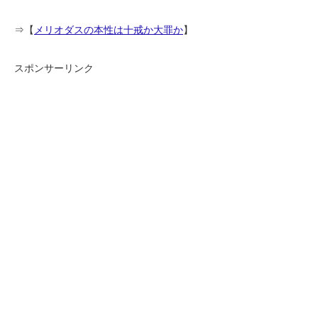
⇒【
メリオダスの本性は十戒か大罪か
】
スポンサーリンク