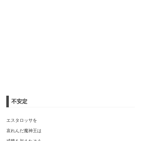
不安定
エスタロッサを
哀れんだ魔神王は