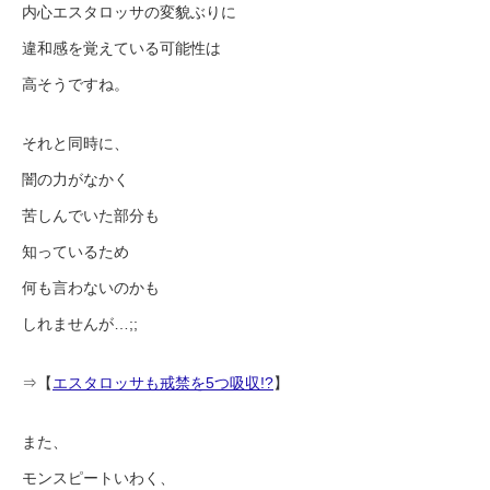
内心エスタロッサの変貌ぶりに
違和感を覚えている可能性は
高そうですね。
それと同時に、
闇の力がなかく
苦しんでいた部分も
知っているため
何も言わないのかも
しれませんが…;;
⇒【
エスタロッサも戒禁を5つ吸収!?
】
また、
モンスピートいわく、