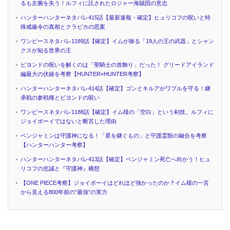
るも左腕を失う！ルフィに託されたロジャー海賊団の意志
ハンターハンターネタバレ415話【最新速報・確定】ヒュリコフの呪いと特
殊戒厳令の真相とクラピカの思案
ワンピースネタバレ1189話【確定】イムが操る「19人の王の武器」とシャン
クスが知る世界の王
ビヨンドの呪いを解くのは「聖騎士の首飾り」だった！ グリードアイランド
編最大の伏線を考察【HUNTER×HUNTER考察】
ハンターハンターネタバレ414話【確定】ゴンとキルアがワブルを守る！継
承戦の参戦権とビヨンドの呪い
ワンピースネタバレ1188話【確定】イム様の「空白」という剣技。ルフィに
ジョイボーイではないと断言した理由
ベンジャミンは守護神になる！「星を継ぐもの」と守護霊獣の融合を考察
【ハンターハンター考察】
ハンターハンターネタバレ413話【確定】ベンジャミン死亡へ向かう！ヒュ
リコフの忠誠と『守護神』構想
【ONE PIECE考察】ジョイボーイはどれほど強かったのか？イム様の一言
から見える800年前の”最強”の実力