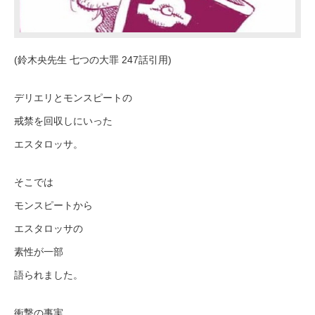
(鈴木央先生 七つの大罪 247話引用)
デリエリとモンスピートの
戒禁を回収しにいった
エスタロッサ。
そこでは
モンスピートから
エスタロッサの
素性が一部
語られました。
衝撃の事実