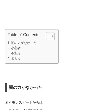
Table of Contents
闇の力がなかった
小心者
不安定
まとめ
闇の力がなかった
まずモンスピートからは