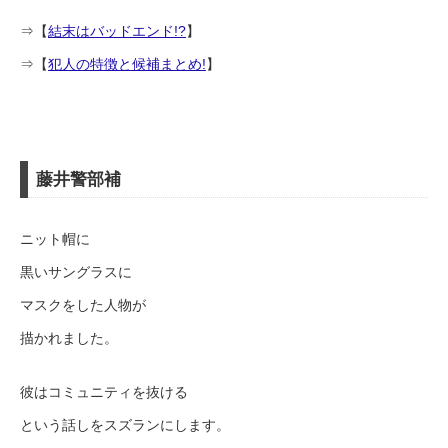
⇒【
結末はバッドエンド!?
】
⇒【
犯人の特徴と候補まとめ!
】
藤井警部補
ニット帽に
黒いサングラスに
マスクをした人物が
描かれました。
彼はコミュニティを抜ける
という話しをスズランにします。