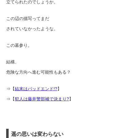
立てられたのでしょうか。
この辺の描写ってまだ
されていなかったような。
この墓参り。
結構、
危険な方向へ進む可能性もある？
⇒【
結末はバッドエンド!?
】
⇒【
犯人は藤井警部補で決まり?
】
遥の思いは変わらない