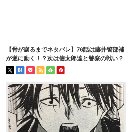
【骨が腐るまでネタバレ】76話は藤井警部補
が遂に動く！？次は信太郎達と警察の戦い？