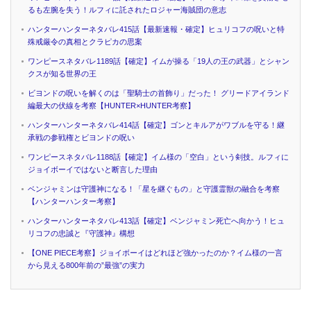
るも左腕を失う！ルフィに託されたロジャー海賊団の意志
ハンターハンターネタバレ415話【最新速報・確定】ヒュリコフの呪いと特
殊戒厳令の真相とクラピカの思案
ワンピースネタバレ1189話【確定】イムが操る「19人の王の武器」とシャン
クスが知る世界の王
ビヨンドの呪いを解くのは「聖騎士の首飾り」だった！ グリードアイランド
編最大の伏線を考察【HUNTER×HUNTER考察】
ハンターハンターネタバレ414話【確定】ゴンとキルアがワブルを守る！継
承戦の参戦権とビヨンドの呪い
ワンピースネタバレ1188話【確定】イム様の「空白」という剣技。ルフィに
ジョイボーイではないと断言した理由
ベンジャミンは守護神になる！「星を継ぐもの」と守護霊獣の融合を考察
【ハンターハンター考察】
ハンターハンターネタバレ413話【確定】ベンジャミン死亡へ向かう！ヒュ
リコフの忠誠と『守護神』構想
【ONE PIECE考察】ジョイボーイはどれほど強かったのか？イム様の一言
から見える800年前の”最強”の実力