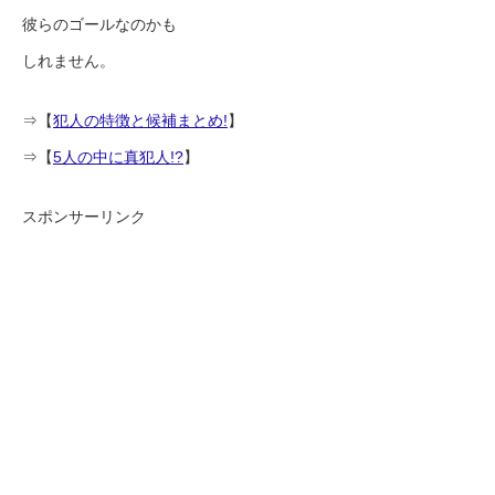
彼らのゴールなのかも
しれません。
⇒【
犯人の特徴と候補まとめ!
】
⇒【
5人の中に真犯人!?
】
スポンサーリンク