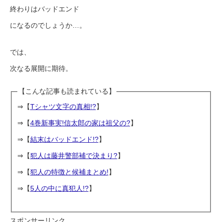
終わりはバッドエンド
になるのでしょうか…。
では、
次なる展開に期待。
【こんな記事も読まれている】
⇒【
Tシャツ文字の真相!?
】
⇒【
4巻新事実!信太郎の家は祖父の?
】
⇒【
結末はバッドエンド!?
】
⇒【
犯人は藤井警部補で決まり?
】
⇒【
犯人の特徴と候補まとめ!
】
⇒【
5人の中に真犯人!?
】
スポンサーリンク