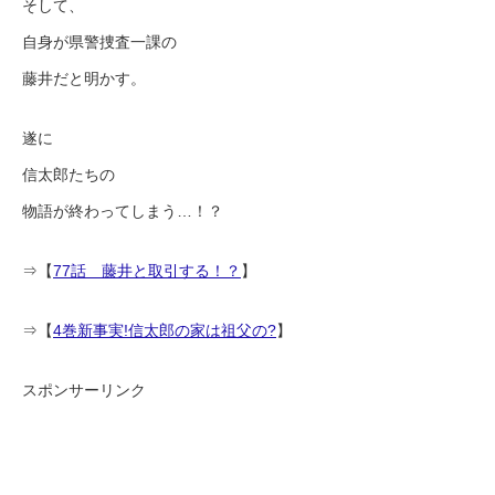
そして、
自身が県警捜査一課の
藤井だと明かす。
遂に
信太郎たちの
物語が終わってしまう…！？
⇒【
77話 藤井と取引する！？
】
⇒【
4巻新事実!信太郎の家は祖父の?
】
スポンサーリンク