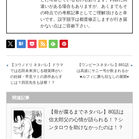
違いがある場合もありますが、あくまでもそ
の時点での考察記事としてご理解頂けると幸
いです。誤字脱字は都度修正しますが行き届
かない点はご容赦下さい。
【コウノドリ ネタバレ】ドラマ
【ワンピースネタバレ】881話
では志田未来演じる聴覚障がい
は高波にサニー号が飲まれるか
の妊婦・早見マミの原作あらす
♣ルフィに勝ち目なしの展開♦
じは？四宮先生も診察！？
関連記事
【骨が腐るまでネタバレ】80話は
信太郎父の心情が語られる！？シ
ンタロウを助けなかったのは！？