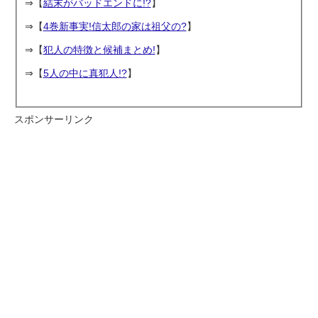
⇒【
結末がバッドエンドに!?
】
⇒【
4巻新事実!信太郎の家は祖父の?
】
⇒【
犯人の特徴と候補まとめ!
】
⇒【
5人の中に真犯人!?
】
スポンサーリンク