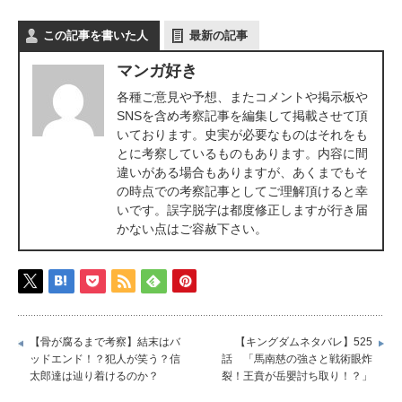
この記事を書いた人
最新の記事
マンガ好き
各種ご意見や予想、またコメントや掲示板や
SNSを含め考察記事を編集して掲載させて頂
いております。史実が必要なものはそれをも
とに考察しているものもあります。内容に間
違いがある場合もありますが、あくまでもそ
の時点での考察記事としてご理解頂けると幸
いです。誤字脱字は都度修正しますが行き届
かない点はご容赦下さい。
【骨が腐るまで考察】結末はバ
【キングダムネタバレ】525
ッドエンド！？犯人が笑う？信
話 「馬南慈の強さと戦術眼炸
太郎達は辿り着けるのか？
裂！王賁が岳嬰討ち取り！？」