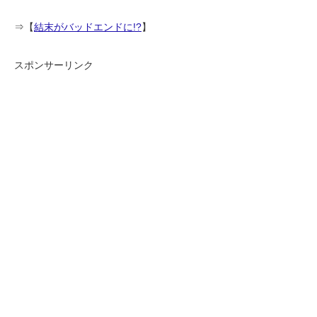
⇒【
結末がバッドエンドに!?
】
スポンサーリンク