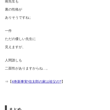
南先生も
裏の性格が
ありそうですね;;
一件
ただの優しい先生に
見えますが、
人間誰しも
二面性がありますからね…。
⇒【
4巻新事実!信太郎の家は祖父の?
】
まとめ