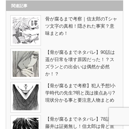
関連記事
骨が腐るまで考察｜信太郎のTシャ
ツ文字の真相！隠された事実？意
味まとめ！
【骨が腐るまでネタバレ】90話は
遥が日常を壊す原因だった！？ス
ズランとの出会いは偶然か必然
か！？
【骨が腐るまで考察】犯人予想!小
学時代の先生?明と茂は接点あり?
現状分かる事と要注意人物まとめ
【骨が腐るまでネタバレ】78話は
藤井は証拠無し！信太郎は骨と宣