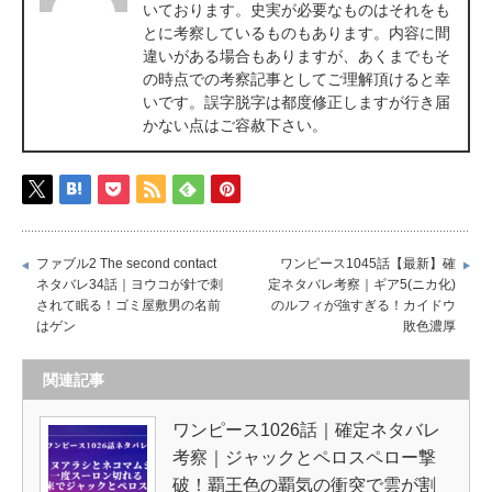
いております。史実が必要なものはそれをも
とに考察しているものもあります。内容に間
違いがある場合もありますが、あくまでもそ
の時点での考察記事としてご理解頂けると幸
いです。誤字脱字は都度修正しますが行き届
かない点はご容赦下さい。
ファブル2 The second contact
ワンピース1045話【最新】確
ネタバレ34話｜ヨウコが針で刺
定ネタバレ考察｜ギア5(ニカ化)
されて眠る！ゴミ屋敷男の名前
のルフィが強すぎる！カイドウ
はゲン
敗色濃厚
関連記事
ワンピース1026話｜確定ネタバレ
考察｜ジャックとペロスペロー撃
破！覇王色の覇気の衝突で雲が割