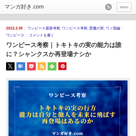
menu
2022.3.30
ワンピース最新考察
,
ワンピース考察
,
悪魔の実
,
ワノ国編
ワンピース
コメントを書く
ワンピース考察｜トキトキの実の能力は誰
に？シャンクスか再登場ナシか