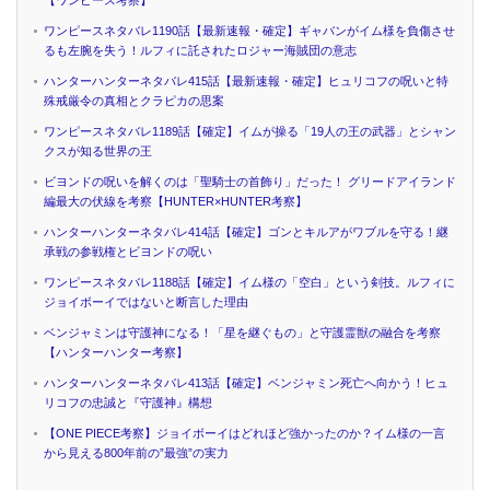
【ワンピース考察】
ワンピースネタバレ1190話【最新速報・確定】ギャバンがイム様を負傷させ
るも左腕を失う！ルフィに託されたロジャー海賊団の意志
ハンターハンターネタバレ415話【最新速報・確定】ヒュリコフの呪いと特
殊戒厳令の真相とクラピカの思案
ワンピースネタバレ1189話【確定】イムが操る「19人の王の武器」とシャン
クスが知る世界の王
ビヨンドの呪いを解くのは「聖騎士の首飾り」だった！ グリードアイランド
編最大の伏線を考察【HUNTER×HUNTER考察】
ハンターハンターネタバレ414話【確定】ゴンとキルアがワブルを守る！継
承戦の参戦権とビヨンドの呪い
ワンピースネタバレ1188話【確定】イム様の「空白」という剣技。ルフィに
ジョイボーイではないと断言した理由
ベンジャミンは守護神になる！「星を継ぐもの」と守護霊獣の融合を考察
【ハンターハンター考察】
ハンターハンターネタバレ413話【確定】ベンジャミン死亡へ向かう！ヒュ
リコフの忠誠と『守護神』構想
【ONE PIECE考察】ジョイボーイはどれほど強かったのか？イム様の一言
から見える800年前の”最強”の実力