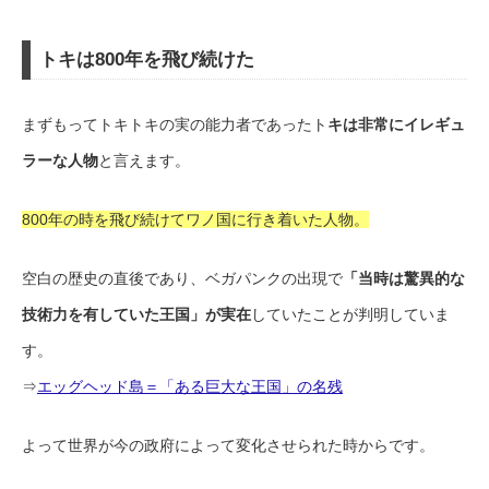
トキは800年を飛び続けた
まずもってトキトキの実の能力者であったト
キは非常にイレギュ
ラーな人物
と言えます。
800年の時を飛び続けてワノ国に行き着いた人物。
空白の歴史の直後であり、ベガパンクの出現で
「当時は驚異的な
技術力を有していた王国」が実在
していたことが判明していま
す。
⇒
エッグヘッド島＝「ある巨大な王国」の名残
よって世界が今の政府によって変化させられた時からです。